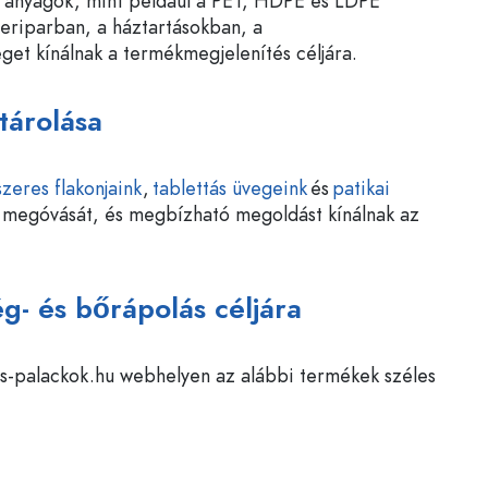
n anyagok, mint például a PET, HDPE és LDPE
zeriparban, a háztartásokban, a
et kínálnak a termékmegjelenítés céljára.
tárolása
zeres flakonjaink
,
tablettás üvegeink
és
patikai
 megóvását, és megbízható megoldást kínálnak az
- és bőrápolás céljára
s-palackok.hu webhelyen az alábbi termékek széles