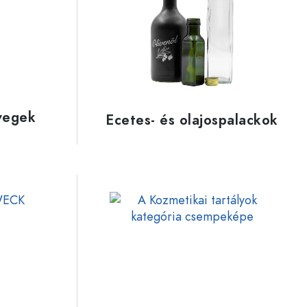
ckok
palackok
vegek
Ecetes- és olajospalackok
k
ballonok