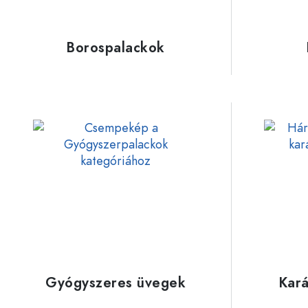
Műanyag palackok
Borospalackok
Gyógyszeres üvegek
Kará