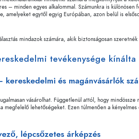
eres – minden egyes alkalommal. Számunkra is különösen f
re, amelyeket egytől egyig Európában, azon belül is el
lasztás mindazok számára, akik biztonságosan szeretnék te
reskedelmi tevékenysége kínálta
– kereskedelmi és magánvásárlók sz
almasan vásárolhat. Függetlenül attól, hogy mindössze né
a megfelelő lehetőségeket. Ezen túlmenően a kényelmes és
dvező, lépcsőzetes árképzés