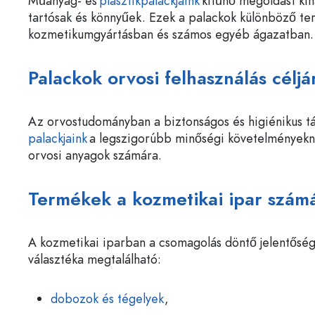
Műanyag- és
plasztikpalackjaink
kitűnő megoldást kín
tartósak és könnyűek. Ezek a palackok különböző terü
kozmetikumgyártásban és számos egyéb ágazatban. Tö
Palackok orvosi felhasználás cél
Az orvostudományban a biztonságos és higiénikus tá
palackjaink
a legszigorúbb minőségi követelményekne
orvosi anyagok számára.
Termékek a kozmetikai ipar szám
A kozmetikai iparban a csomagolás döntő jelentősé
választéka megtalálható:
dobozok és tégelyek
,