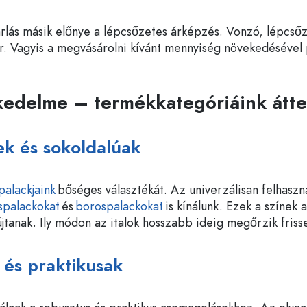
rlás másik előnye a lépcsőzetes árképzés. Vonzó, lépcső
r. Vagyis a megvásárolni kívánt mennyiség növekedésével
kedelme – termékkategóriáink átte
k és sokoldalúak
palackjaink
bőséges választékát. Az univerzálisan felhaszná
spalackokat
és
borospalackokat
is kínálunk. Ezek a színek
jtanak. Ily módon az italok hosszabb ideig megőrzik friss
és praktikusak