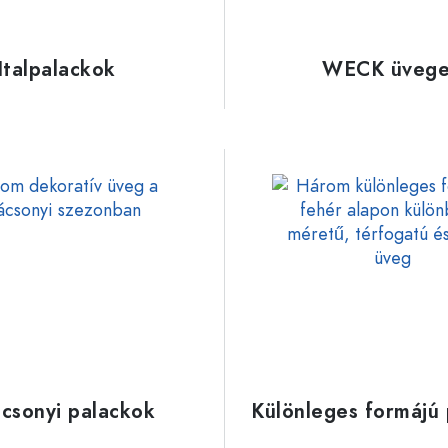
Alumíniumpalackok
Italpalackok
WECK üveg
csonyi palackok
Különleges formájú