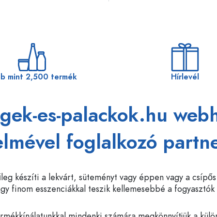
b mint 2,500 termék
Hírlevél
gek-es-palackok.hu webh
lmével foglalkozó partn
eg készíti a lekvárt, süteményt vagy éppen vagy a csípős 
agy finom esszenciákkal teszik kellemesebbé a fogyasztók
termékkínálatunkkal mindenki számára megkönnyítjük a kül