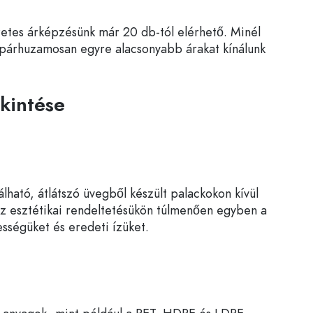
zetes árképzésünk már 20 db-tól elérhető. Minél
 párhuzamosan egyre alacsonyabb árakat kínálunk
kintése
lható, átlátszó üvegből készült palackokon kívül
 az esztétikai rendeltetésükön túlmenően egyben a
ességüket és eredeti ízüket.