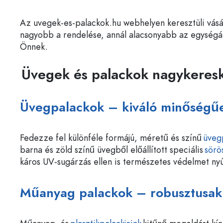
Az uvegek-es-palackok.hu webhelyen keresztüli vásá
nagyobb a rendelése, annál alacsonyabb az egységá
Önnek.
Üvegek és palackok nagykeres
Üvegpalackok – kiváló minőségűe
Fedezze fel különféle formájú, méretű és színű
üveg
barna és zöld színű üvegből előállított speciális
sörö
káros UV-sugárzás ellen is természetes védelmet nyú
Műanyag palackok – robusztusak 