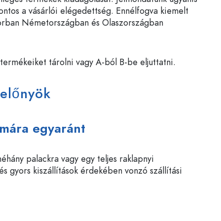
ontos a vásárlói elégedettség. Ennélfogva kiemelt
sősorban Németországban és Olaszországban
rmékeiket tárolni vagy A-ból B-be eljuttatni.
 előnyök
ámára egyaránt
hány palackra vagy egy teljes raklapnyi
 gyors kiszállítások érdekében vonzó szállítási