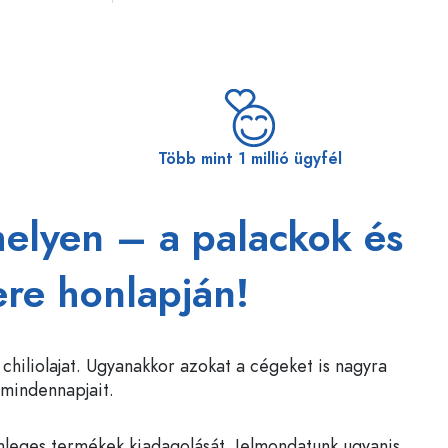
Több mint 1 millió ügyfél
elyen – a palackok és
ere honlapján!
chiliolajat. Ugyanakkor azokat a cégeket is nagyra
 mindennapjait.
önleges termékek kiadagolását. Jelmondatunk ugyanis