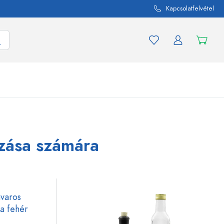
Kapcsolatfelvétel
mék és termékváltozat
A befőttes üvegekhez
ozása számára
Vásároljon most
pentru
Vásároljon most