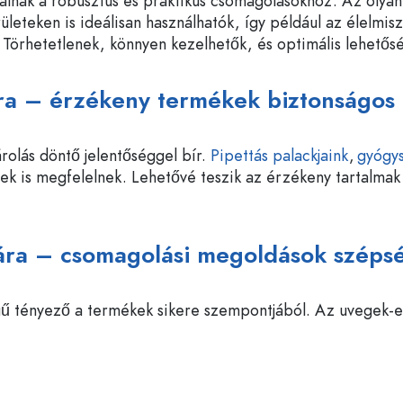
álnak a robusztus és praktikus csomagolásokhoz. Az olya
leteken is ideálisan használhatók, így például az élelmis
rhetetlenek, könnyen kezelhetők, és optimális lehetőség
jára – érzékeny termékek biztonságos 
rolás döntő jelentőséggel bír.
Pipettás palackjaink
,
gyógys
k is megfelelnek. Lehetővé teszik az érzékeny tartalmak
ára – csomagolási megoldások szépség
gű tényező a termékek sikere szempontjából. Az uvegek-e