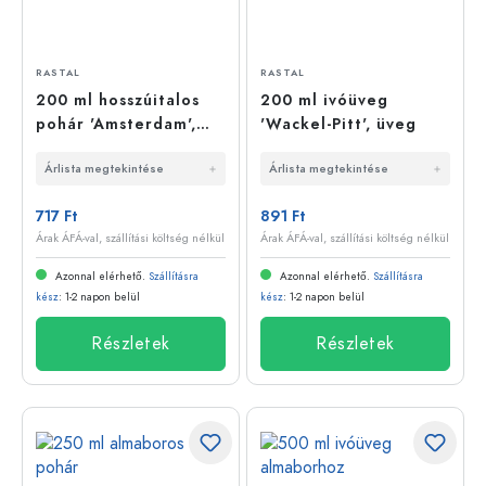
RASTAL
RASTAL
200 ml hosszúitalos
200 ml ivóüveg
pohár 'Amsterdam',
'Wackel-Pitt', üveg
üveg
Árlista megtekintése
Árlista megtekintése
717 Ft
891 Ft
Árak ÁFÁ-val, szállítási költség nélkül
Árak ÁFÁ-val, szállítási költség nélkül
Azonnal elérhető.
Szállításra
Azonnal elérhető.
Szállításra
kész
: 1-2 napon belül
kész
: 1-2 napon belül
Részletek
Részletek