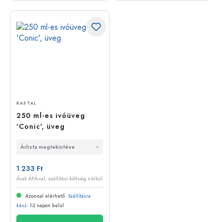
RASTAL
250 ml-es ivóüveg
'Conic', üveg
Árlista megtekintése
1 233 Ft
Árak ÁFÁ-val, szállítási költség nélkül
Azonnal elérhető.
Szállításra
kész
: 1-2 napon belül