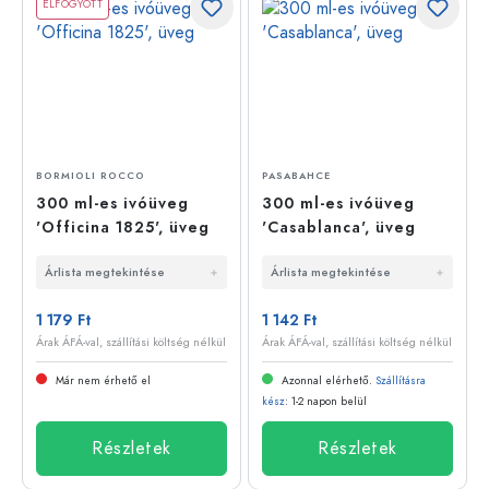
ELFOGYOTT
BORMIOLI ROCCO
PASABAHCE
300 ml-es ivóüveg
300 ml-es ivóüveg
'Officina 1825', üveg
'Casablanca', üveg
Árlista megtekintése
Árlista megtekintése
1 179 Ft
1 142 Ft
Árak ÁFÁ-val, szállítási költség nélkül
Árak ÁFÁ-val, szállítási költség nélkül
Már nem érhető el
Azonnal elérhető.
Szállításra
kész
: 1-2 napon belül
Részletek
Részletek