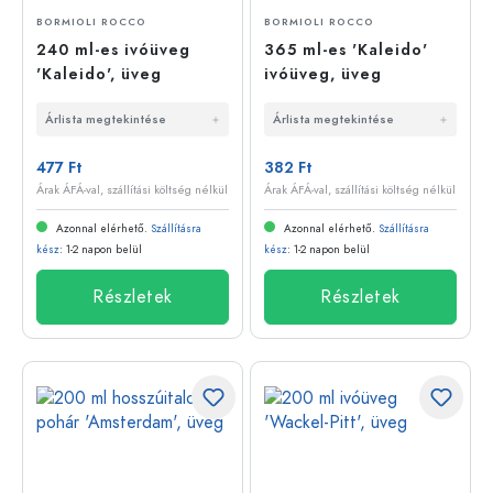
BORMIOLI ROCCO
BORMIOLI ROCCO
240 ml-es ivóüveg
365 ml-es 'Kaleido'
'Kaleido', üveg
ivóüveg, üveg
Árlista megtekintése
Árlista megtekintése
477 Ft
382 Ft
Árak ÁFÁ-val, szállítási költség nélkül
Árak ÁFÁ-val, szállítási költség nélkül
Azonnal elérhető.
Szállításra
Azonnal elérhető.
Szállításra
kész
: 1-2 napon belül
kész
: 1-2 napon belül
Részletek
Részletek