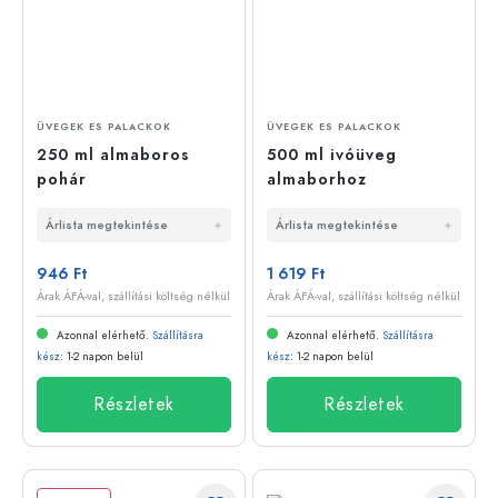
ÜVEGEK ES PALACKOK
ÜVEGEK ES PALACKOK
250 ml almaboros
500 ml ivóüveg
pohár
almaborhoz
Árlista megtekintése
Árlista megtekintése
946 Ft
1 619 Ft
Árak ÁFÁ-val, szállítási költség nélkül
Árak ÁFÁ-val, szállítási költség nélkül
Azonnal elérhető.
Szállításra
Azonnal elérhető.
Szállításra
kész
: 1-2 napon belül
kész
: 1-2 napon belül
Részletek
Részletek