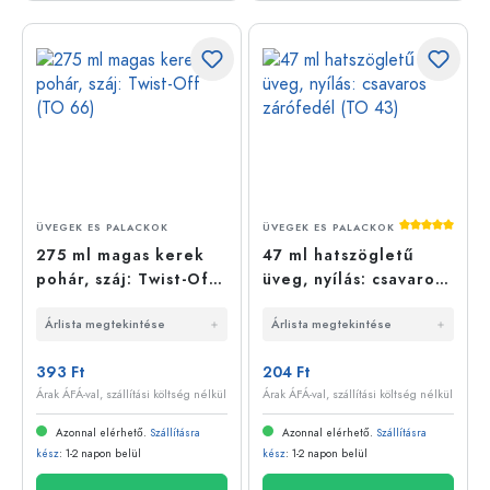
Átlagos érté
ÜVEGEK ES PALACKOK
ÜVEGEK ES PALACKOK
275 ml magas kerek
47 ml hatszögletű
pohár, száj: Twist-Off
üveg, nyílás: csavaros
(TO 66)
zárófedél (TO 43)
Árlista megtekintése
Árlista megtekintése
393 Ft
204 Ft
Árak ÁFÁ-val, szállítási költség nélkül
Árak ÁFÁ-val, szállítási költség nélkül
Azonnal elérhető.
Szállításra
Azonnal elérhető.
Szállításra
kész
: 1-2 napon belül
kész
: 1-2 napon belül