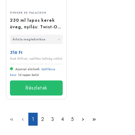
ÜVEGEK ES PALACKOK
230 ml lapos kerek
üveg, nyílás: Twist-Off
(TO 82)
Árlista megtekintése
316 Ft
Árak ÁFÁ-val, szállítási költség nélkül
Azonnal elérhető.
Szállításra
kész
: 1-2 napon belül
Részletek
Oldal
Oldal
Oldal
Oldal
Oldal
1
2
3
4
5