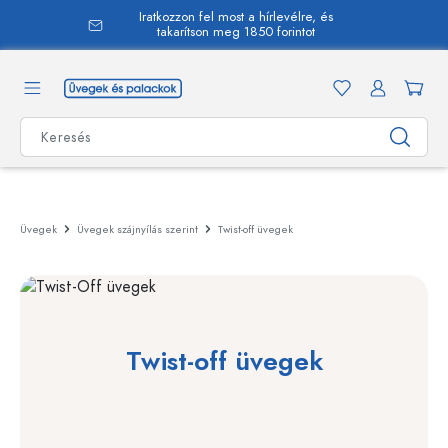
Iratkozzon fel most a hírlevélre, és
 tartalomra
takarítson meg 1850 forintot
Üvegek
Üvegek szájnyílás szerint
Twist-off üvegek
Twist-off üvegek