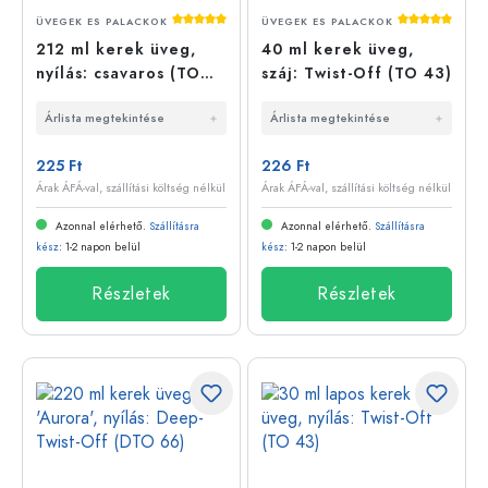
Átlagos értékelés 5 a 5 csillagból
Átlagos érté
ÜVEGEK ES PALACKOK
ÜVEGEK ES PALACKOK
212 ml kerek üveg,
40 ml kerek üveg,
nyílás: csavaros (TO
száj: Twist-Off (TO 43)
66)
Árlista megtekintése
Árlista megtekintése
225 Ft
226 Ft
Árak ÁFÁ-val, szállítási költség nélkül
Árak ÁFÁ-val, szállítási költség nélkül
Azonnal elérhető.
Szállításra
Azonnal elérhető.
Szállításra
kész
: 1-2 napon belül
kész
: 1-2 napon belül
Részletek
Részletek