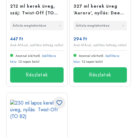
212 ml kerek üveg,
327 ml kerek üveg
száj: Twist-Off (TO
'Aurora', nyílás: Deep-
63)
Twist-Off (DTO 66)
Árlista megtekintése
Árlista megtekintése
447 Ft
294 Ft
Árak ÁFÁ-val, szállítási költség nélkül
Árak ÁFÁ-val, szállítási költség nélkül
Azonnal elérhető.
Szállításra
Azonnal elérhető.
Szállításra
kész
: 1-2 napon belül
kész
: 1-2 napon belül
Részletek
Részletek