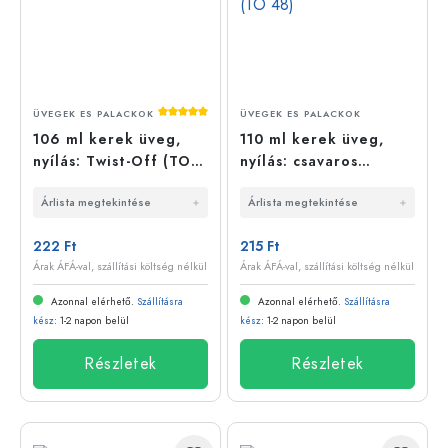
Átlagos értékelés 5 a 5 csillagból
ÜVEGEK ES PALACKOK
ÜVEGEK ES PALACKOK
106 ml kerek üveg,
110 ml kerek üveg,
nyílás: Twist-Off (TO
nyílás: csavaros
53)
záródás (TO 48)
Árlista megtekintése
Árlista megtekintése
222 Ft
215 Ft
Árak ÁFÁ-val, szállítási költség nélkül
Árak ÁFÁ-val, szállítási költség nélkül
Azonnal elérhető.
Szállításra
Azonnal elérhető.
Szállításra
kész
: 1-2 napon belül
kész
: 1-2 napon belül
Részletek
Részletek