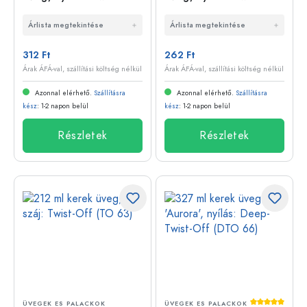
(TO 82)
(TO 53)
Árlista megtekintése
Árlista megtekintése
312 Ft
262 Ft
Árak ÁFÁ-val, szállítási költség nélkül
Árak ÁFÁ-val, szállítási költség nélkül
Azonnal elérhető.
Szállításra
Azonnal elérhető.
Szállításra
kész
: 1-2 napon belül
kész
: 1-2 napon belül
Részletek
Részletek
Átlagos érté
ÜVEGEK ES PALACKOK
ÜVEGEK ES PALACKOK