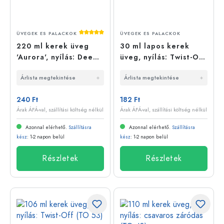
Átlagos értékelés 5 a 5 csillagból
ÜVEGEK ES PALACKOK
ÜVEGEK ES PALACKOK
220 ml kerek üveg
30 ml lapos kerek
'Aurora', nyílás: Deep-
üveg, nyílás: Twist-Off
Twist-Off (DTO 66)
(TO 43)
Árlista megtekintése
Árlista megtekintése
240 Ft
182 Ft
Árak ÁFÁ-val, szállítási költség nélkül
Árak ÁFÁ-val, szállítási költség nélkül
Azonnal elérhető.
Szállításra
Azonnal elérhető.
Szállításra
kész
: 1-2 napon belül
kész
: 1-2 napon belül
Részletek
Részletek