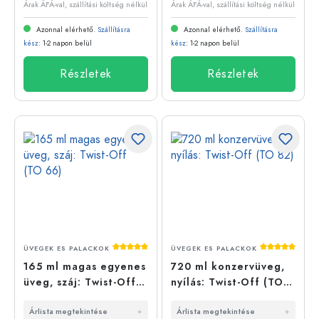
Árak ÁFÁ-val, szállítási költség nélkül
Árak ÁFÁ-val, szállítási költség nélkül
Azonnal elérhető.
Szállításra
Azonnal elérhető.
Szállításra
kész
: 1-2 napon belül
kész
: 1-2 napon belül
Részletek
Részletek
Átlagos értékelés 5 a 5 csillagból
Átlagos érté
ÜVEGEK ES PALACKOK
ÜVEGEK ES PALACKOK
165 ml magas egyenes
720 ml konzervüveg,
üveg, száj: Twist-Off
nyílás: Twist-Off (TO
(TO 66)
82)
Árlista megtekintése
Árlista megtekintése