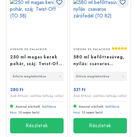
Átlagos érté
ÜVEGEK ES PALACKOK
ÜVEGEK ES PALACKOK
250 ml magas kerek
580 ml befőttesüveg,
pohár, száj: Twist-Off
nyílás: csavaros
(TO 58)
zárófedél (TO 82)
Árlista megtekintése
Árlista megtekintése
280 Ft
531 Ft
Árak ÁFÁ-val, szállítási költség nélkül
Árak ÁFÁ-val, szállítási költség nélkül
Azonnal elérhető.
Szállításra
Azonnal elérhető.
Szállításra
kész
: 1-2 napon belül
kész
: 1-2 napon belül
Részletek
Részletek