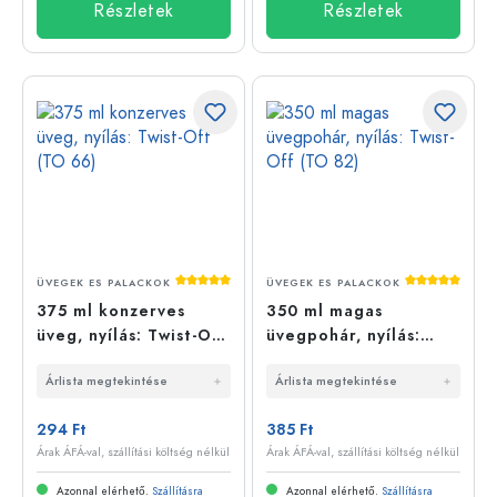
Részletek
Részletek
Átlagos értékelés 5 a 5 csillagból
Átlagos érté
ÜVEGEK ES PALACKOK
ÜVEGEK ES PALACKOK
375 ml konzerves
350 ml magas
üveg, nyílás: Twist-Off
üvegpohár, nyílás:
(TO 66)
Twist-Off (TO 82)
Árlista megtekintése
Árlista megtekintése
294 Ft
385 Ft
Árak ÁFÁ-val, szállítási költség nélkül
Árak ÁFÁ-val, szállítási költség nélkül
Azonnal elérhető.
Szállításra
Azonnal elérhető.
Szállításra