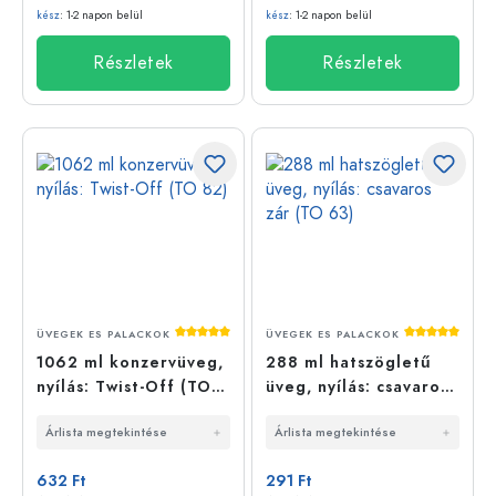
kész
: 1-2 napon belül
kész
: 1-2 napon belül
Részletek
Részletek
Átlagos értékelés 5 a 5 csillagból
Átlagos érté
ÜVEGEK ES PALACKOK
ÜVEGEK ES PALACKOK
1062 ml konzervüveg,
288 ml hatszögletű
nyílás: Twist-Off (TO
üveg, nyílás: csavaros
82)
zár (TO 63)
Árlista megtekintése
Árlista megtekintése
632 Ft
291 Ft