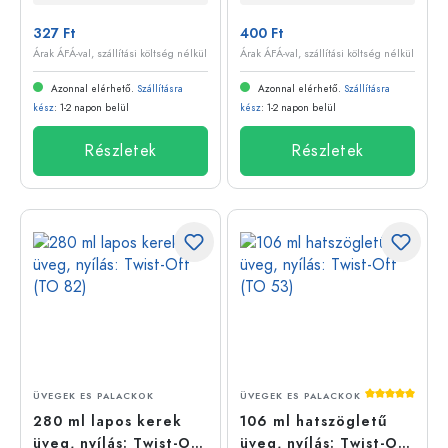
327 Ft
400 Ft
Árak ÁFÁ-val, szállítási költség nélkül
Árak ÁFÁ-val, szállítási költség nélkül
Azonnal elérhető.
Szállításra
Azonnal elérhető.
Szállításra
kész
: 1-2 napon belül
kész
: 1-2 napon belül
Részletek
Részletek
Átlagos érté
ÜVEGEK ES PALACKOK
ÜVEGEK ES PALACKOK
280 ml lapos kerek
106 ml hatszögletű
üveg, nyílás: Twist-Off
üveg, nyílás: Twist-Off