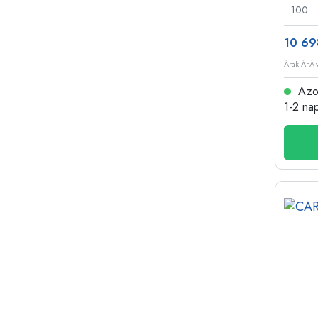
100
10 69
Árak ÁFÁ-v
Azon
1-2 na