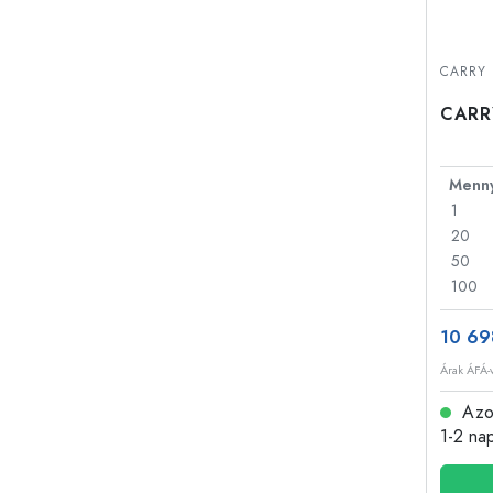
CARRY 
CARRY
1
20
50
100
10 69
Árak ÁFÁ-v
Azon
1-2 na