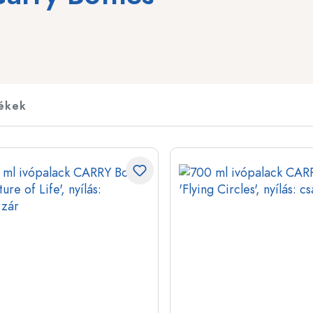
t
Italpalackok
Összenyomható pala
Likőrpalackok
Befőzőpalackok
Gyümölcsleves palackok
Motívummal ellátott 
Parfümös flakonok
Ginesüvegek
ékek
Körömlakkos üvegek
Karácsonyi palackok
Miniatűr/mintaüvegek
Dekoratív palackok
Különleges formájú palackok
Hengeralakú palacko
Kerek vállas palackok
Demizsonok és üveg
Lapos üvegek
Széles nyakú palackok
Kőagyagpalackok