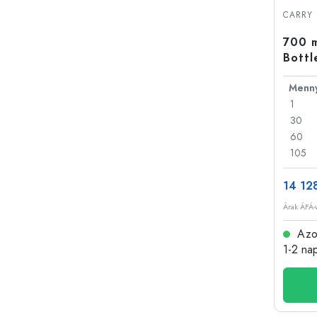
Műanyag palackok
CARRY 
700 m
Bottl
nyílá
1
30
60
105
14 128
Árak ÁFÁ-v
Azon
1-2 na