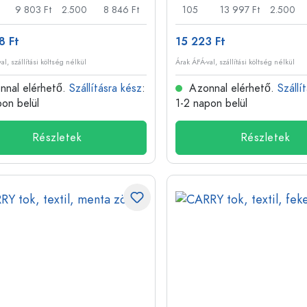
9 803 Ft
2.500
8 846 Ft
105
13 997 Ft
2.500
8 Ft
15 223 Ft
al, szállítási költség nélkül
Árak ÁFÁ-val, szállítási költség nélkül
nal elérhető.
Szállításra kész
:
Azonnal elérhető.
Szállí
pon belül
1-2 napon belül
Részletek
Részletek