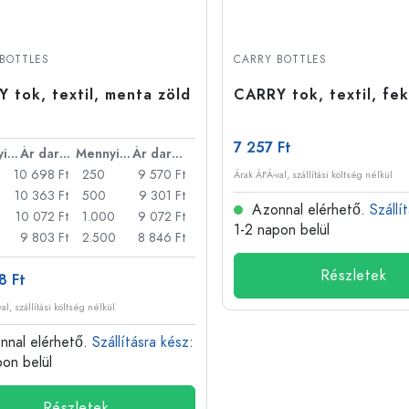
BOTTLES
CARRY BOTTLES
 tok, textil, menta zöld
CARRY tok, textil, fe
7 257 Ft
Mennyiség
Ár darabonként
Mennyiség
Ár darabonként
10 698 Ft
250
9 570 Ft
Árak ÁFÁ-val, szállítási költség nélkül
10 363 Ft
500
9 301 Ft
Azonnal elérhető.
Szállí
10 072 Ft
1.000
9 072 Ft
1-2 napon belül
9 803 Ft
2.500
8 846 Ft
Részletek
8 Ft
al, szállítási költség nélkül
nal elérhető.
Szállításra kész
:
pon belül
Részletek