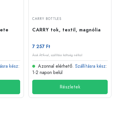
CARRY BOTTLES
kete
CARRY tok, textil, magnólia
7 257 Ft
Árak ÁFÁ-val, szállítási költség nélkül
tásra kész
:
Azonnal elérhető.
Szállításra kész
:
1-2 napon belül
Részletek