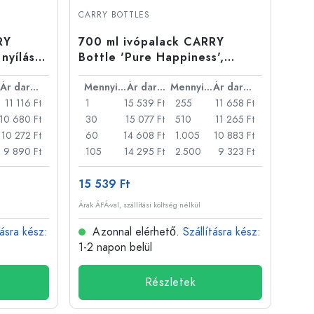
CARRY BOTTLES
RY
700 ml ivópalack CARRY
 nyílás:
Bottle 'Pure Happiness',
nyílás: csavarzár
Ár darabonként
Mennyiség
Ár darabonként
Mennyiség
Ár darabonként
11 116 Ft
1
15 539 Ft
255
11 658 Ft
10 680 Ft
30
15 077 Ft
510
11 265 Ft
10 272 Ft
60
14 608 Ft
1.005
10 883 Ft
9 890 Ft
105
14 295 Ft
2.500
9 323 Ft
15 539 Ft
Árak ÁFÁ-val, szállítási költség nélkül
tásra kész
:
Azonnal elérhető.
Szállításra kész
:
1-2 napon belül
Részletek