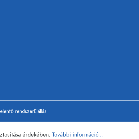
jelentő rendszer
Elállás
iztosítása érdekében.
További információ...