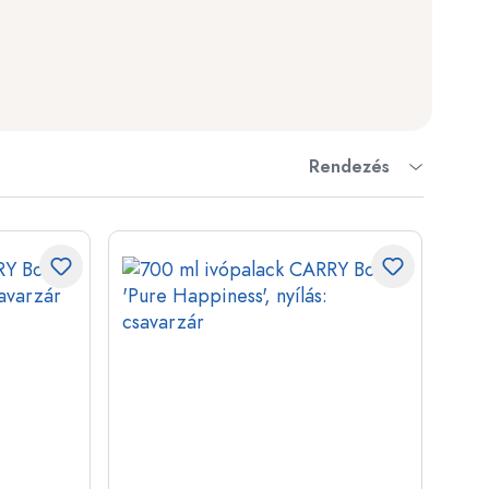
ckok
palackok
Rendezés
k
ballonok