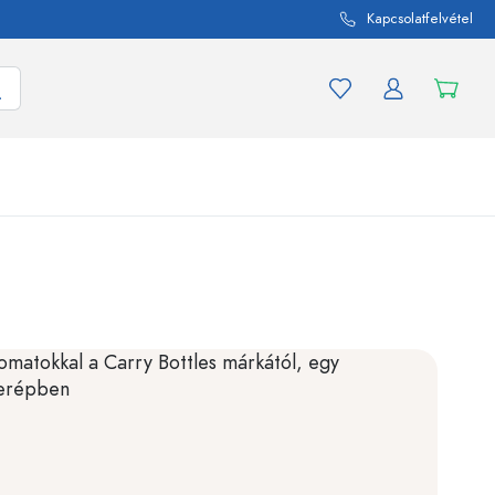
Kapcsolatfelvétel
mék és termékváltozat
A befőttes üvegekhez
Vásároljon most
Vásároljon most