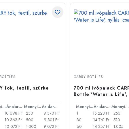
BOTTLES
CARRY BOTTLES
 tok, textil, szürke
700 ml ivópalack CAR
Bottle 'Water is Life', 
csavarzár
Mennyiség
Ár darabonként
Mennyiség
Ár darabonként
Mennyiség
Ár darabonként
Mennyiség
10 698 Ft
250
9 570 Ft
1
15 223 Ft
255
10 363 Ft
500
9 301 Ft
30
14 761 Ft
510
10 072 Ft
1.000
9 072 Ft
60
14 357 Ft
1.005