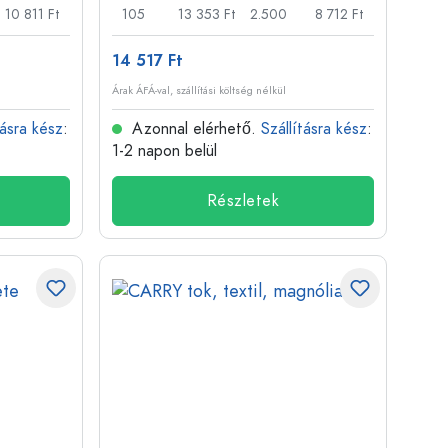
10 811 Ft
105
13 353 Ft
2.500
8 712 Ft
14 517 Ft
Árak ÁFÁ-val, szállítási költség nélkül
tásra kész
:
Azonnal elérhető.
Szállításra kész
:
1-2 napon belül
Részletek