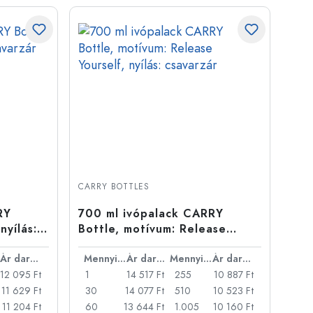
CARRY BOTTLES
RY
700 ml ivópalack CARRY
nyílás:
Bottle, motívum: Release
Yourself, nyílás: csavarzár
Ár darabonként
Mennyiség
Ár darabonként
Mennyiség
Ár darabonként
12 095 Ft
1
14 517 Ft
255
10 887 Ft
11 629 Ft
30
14 077 Ft
510
10 523 Ft
11 204 Ft
60
13 644 Ft
1.005
10 160 Ft