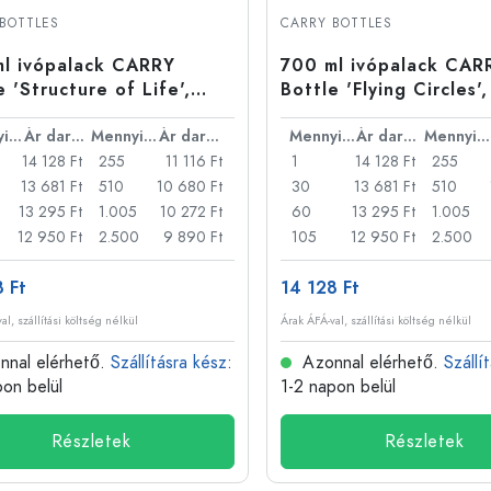
Alumíniumpalackok
BOTTLES
CARRY BOTTLES
l ivópalack CARRY
700 ml ivópalack CAR
e 'Structure of Life',
Bottle 'Flying Circles',
s: csavarzár
csavarzár
Mennyiség
Ár darabonként
Mennyiség
Ár darabonként
Mennyiség
Ár darabonként
Mennyiség
14 128 Ft
255
11 116 Ft
1
14 128 Ft
255
13 681 Ft
510
10 680 Ft
30
13 681 Ft
510
13 295 Ft
1.005
10 272 Ft
60
13 295 Ft
1.005
12 950 Ft
2.500
9 890 Ft
105
12 950 Ft
2.500
 Ft
14 128 Ft
al, szállítási költség nélkül
Árak ÁFÁ-val, szállítási költség nélkül
nal elérhető.
Szállításra kész
:
Azonnal elérhető.
Szállí
pon belül
1-2 napon belül
Részletek
Részletek