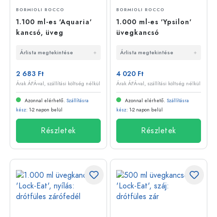
BORMIOLI ROCCO
BORMIOLI ROCCO
1.100 ml-es 'Aquaria'
1.000 ml-es 'Ypsilon'
kancsó, üveg
üvegkancsó
Árlista megtekintése
Árlista megtekintése
2 683 Ft
4 020 Ft
Árak ÁFÁ-val, szállítási költség nélkül
Árak ÁFÁ-val, szállítási költség nélkül
Azonnal elérhető.
Szállításra
Azonnal elérhető.
Szállításra
kész
: 1-2 napon belül
kész
: 1-2 napon belül
Részletek
Részletek