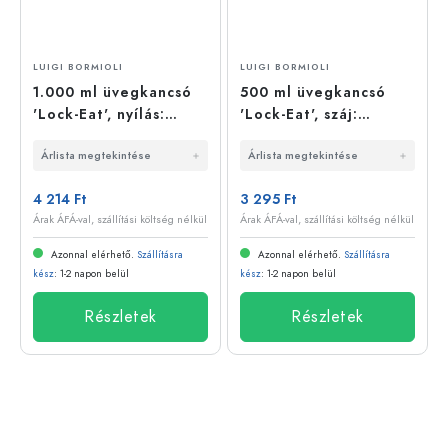
LUIGI BORMIOLI
LUIGI BORMIOLI
1.000 ml üvegkancsó
500 ml üvegkancsó
'Lock-Eat', nyílás:
'Lock-Eat', száj:
drótfüles zárófedél
drótfüles zár
Árlista megtekintése
Árlista megtekintése
4 214 Ft
3 295 Ft
Árak ÁFÁ-val, szállítási költség nélkül
Árak ÁFÁ-val, szállítási költség nélkül
Azonnal elérhető.
Szállításra
Azonnal elérhető.
Szállításra
kész
: 1-2 napon belül
kész
: 1-2 napon belül
Részletek
Részletek