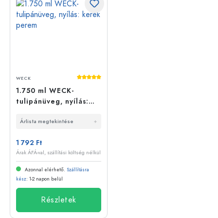
Átlagos értékelés 5 a 5 csillagból
WECK
1.750 ml WECK-
tulipánüveg, nyílás:
kerek perem
Árlista megtekintése
1 792 Ft
Árak ÁFÁ-val, szállítási költség nélkül
Azonnal elérhető.
Szállításra
kész
: 1-2 napon belül
Részletek