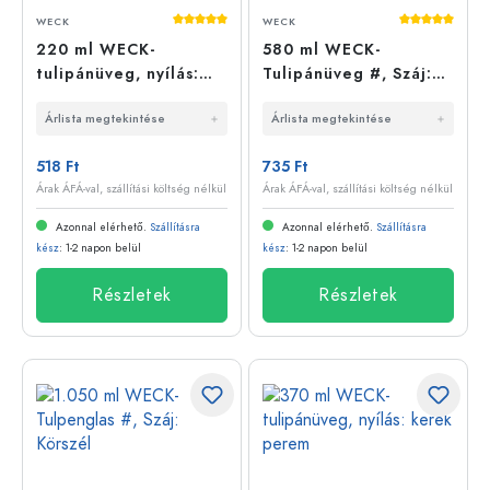
Átlagos értékelés 5 a 5 csillagból
Átlagos érté
WECK
WECK
220 ml WECK-
580 ml WECK-
tulipánüveg, nyílás:
Tulipánüveg #, Száj:
kerek perem
Kerek perem
Árlista megtekintése
Árlista megtekintése
518 Ft
735 Ft
Árak ÁFÁ-val, szállítási költség nélkül
Árak ÁFÁ-val, szállítási költség nélkül
Azonnal elérhető.
Szállításra
Azonnal elérhető.
Szállításra
kész
: 1-2 napon belül
kész
: 1-2 napon belül
Részletek
Részletek