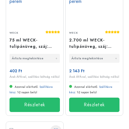
Átlagos értékelés 5 a 5 csillagból
Átlagos érté
WECK
WECK
75 ml WECK-
2.700 ml WECK-
tulipánüveg, száj:
tulipánüveg, száj:
kerek perem
kerek perem
Árlista megtekintése
Árlista megtekintése
402 Ft
2 143 Ft
Árak ÁFÁ-val, szállítási költség nélkül
Árak ÁFÁ-val, szállítási költség nélkül
Azonnal elérhető.
Szállításra
Azonnal elérhető.
Szállításra
kész
: 1-2 napon belül
kész
: 1-2 napon belül
Részletek
Részletek