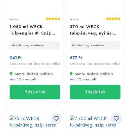
Átlagos értékelés 5 a 5 csillagból
Átlagos érté
WECK
WECK
1.050 ml WECK-
370 ml WECK-
Tulpenglas #, Száj:
tulipánüveg, nyílás:
Körszél
kerek perem
Árlista megtekintése
Árlista megtekintése
941 Ft
677 Ft
Árak ÁFÁ-val, szállítási költség nélkül
Árak ÁFÁ-val, szállítási költség nélkül
Azonnal elérhető.
Szállításra
Azonnal elérhető.
Szállításra
kész
: 1-2 napon belül
kész
: 1-2 napon belül
Részletek
Részletek