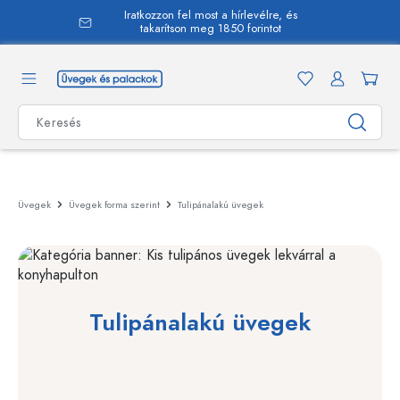
Iratkozzon fel most a hírlevélre, és
 tartalomra
takarítson meg 1850 forintot
Üvegek
Üvegek forma szerint
Tulipánalakú üvegek
Tulipánalakú üvegek