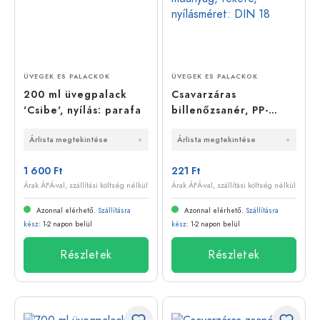
ÜVEGEK ES PALACKOK
ÜVEGEK ES PALACKOK
200 ml üvegpalack
Csavarzáras
'Csibe', nyílás: parafa
billenőzsanér, PP-
műanyag, fekete,
Árlista megtekintése
Árlista megtekintése
nyílásméret: DIN 18
1 600 Ft
221 Ft
Árak ÁFÁ-val, szállítási költség nélkül
Árak ÁFÁ-val, szállítási költség nélkül
Azonnal elérhető.
Szállításra
Azonnal elérhető.
Szállításra
kész
: 1-2 napon belül
kész
: 1-2 napon belül
Részletek
Részletek