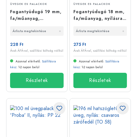
ÜVEGEK ES PALACKOK
ÜVEGEK ES PALACKOK
Fogantyúdugó 19 mm,
Fogantyúdugó 18 mm,
fa/műanyag,
fa/műanyag, nyílásra:
szájrészhez: parafa
parafa
Árlista megtekintése
Árlista megtekintése
228 Ft
275 Ft
Árak ÁFÁ-val, szállítási költség nélkül
Árak ÁFÁ-val, szállítási költség nélkül
Azonnal elérhető.
Szállításra
Azonnal elérhető.
Szállításra
kész
: 1-2 napon belül
kész
: 1-2 napon belül
Részletek
Részletek