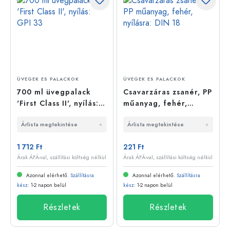
ÜVEGEK ES PALACKOK
ÜVEGEK ES PALACKOK
700 ml üvegpalack
Csavarzáras zsanér, PP
'First Class II', nyílás:
műanyag, fehér,
GPI 33
nyílásra: DIN 18
Árlista megtekintése
Árlista megtekintése
1 712 Ft
221 Ft
Árak ÁFÁ-val, szállítási költség nélkül
Árak ÁFÁ-val, szállítási költség nélkül
Azonnal elérhető.
Szállításra
Azonnal elérhető.
Szállításra
kész
: 1-2 napon belül
kész
: 1-2 napon belül
Részletek
Részletek