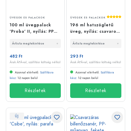
Átlagos érté
ÜVEGEK ES PALACKOK
ÜVEGEK ES PALACKOK
100 ml üvegpalack
196 ml hatszögletű
'Proba' II, nyílás: PP
üveg, nyílás: csavaros
22
zárófedél (TO 58)
Árlista megtekintése
Árlista megtekintése
482 Ft
293 Ft
Árak ÁFÁ-val, szállítási költség nélkül
Árak ÁFÁ-val, szállítási költség nélkül
Azonnal elérhető.
Szállításra
Azonnal elérhető.
Szállításra
kész
: 1-2 napon belül
kész
: 1-2 napon belül
Részletek
Részletek
ÚJ