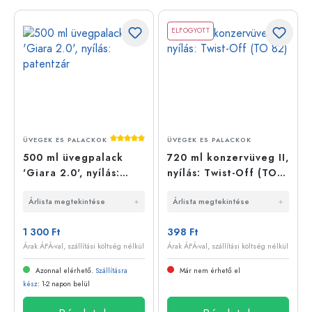
ELFOGYOTT
Átlagos értékelés 5 a 5 csillagból
ÜVEGEK ES PALACKOK
ÜVEGEK ES PALACKOK
500 ml üvegpalack
720 ml konzervüveg II,
'Giara 2.0', nyílás:
nyílás: Twist-Off (TO
patentzár
82)
Árlista megtekintése
Árlista megtekintése
1 300 Ft
398 Ft
Árak ÁFÁ-val, szállítási költség nélkül
Árak ÁFÁ-val, szállítási költség nélkül
Azonnal elérhető.
Szállításra
Már nem érhető el
kész
: 1-2 napon belül