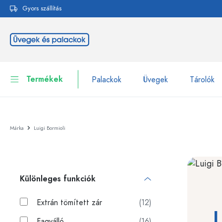
Gyors szállítás
reséshez
Ugrás a fő navigációhoz
Termékek
Palackok
Üvegek
Tárolók
Palackok
Összes megjelenítése P
Márka
Luigi Bormioli
Üvegek
Palackok márka szerint
WECK-palackok
Tárolók
Különleges funkciók
Edények
Palackok funkció szerint
Pipettás palackok
Extrán tömített zár
(12)
Kozmetikai tartályok
L
Csatos üvegpalackok
Fagyálló
(16)