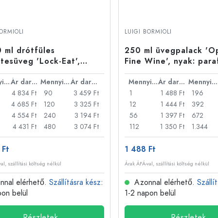
BORMIOLI
LUIGI BORMIOLI
 ml drótfüles
250 ml üvegpalack 'O
tesüveg 'Lock-Eat',
Fine Wine', nyak: para
s: drótfüles zárófedél
Mennyiség
Ár darabonként
Mennyiség
Ár darabonként
Mennyiség
Ár darabonként
Mennyiség
4 834 Ft
90
3 459 Ft
1
1 488 Ft
196
4 685 Ft
120
3 325 Ft
12
1 444 Ft
392
4 554 Ft
240
3 194 Ft
56
1 397 Ft
672
4 431 Ft
480
3 074 Ft
112
1 350 Ft
1.344
 Ft
1 488 Ft
al, szállítási költség nélkül
Árak ÁFÁ-val, szállítási költség nélkül
nal elérhető.
Szállításra kész
:
Azonnal elérhető.
Szállí
pon belül
1-2 napon belül
Részletek
Részletek