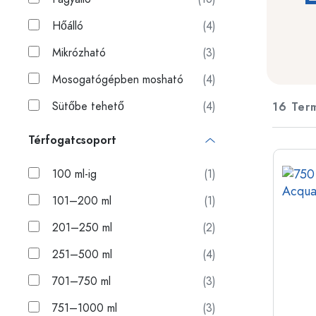
Műanyag tartályok
Hőálló
(4)
Palackok felhasználás szerin
Fedelek és zárak
Mikrózható
(3)
Ecetes- és olajospalackok
Borospalackok
Tartozékok
Mosogatógépben mosható
(4)
Söröspalackok
Ivópalackok
Sütőbe tehető
(4)
16 Ter
Márka
Gyógyszeres üvegek
Tejesüvegek
Térfogatcsoport
Újdonságok
100 ml-ig
(1)
Palackok forma szerint
101–200 ml
(1)
Gyógyszertári palackok
Palackok fogantyúval
201–250 ml
(2)
Hosszú nyakú palackok
Szögletes palackok
251–500 ml
(4)
701–750 ml
(3)
Palackok anyag szerint
751–1000 ml
(3)
Üvegpalackok