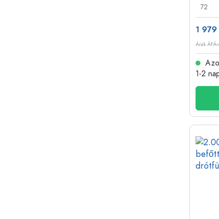
72
1 979 
Árak ÁFÁ-v
Azon
1-2 na