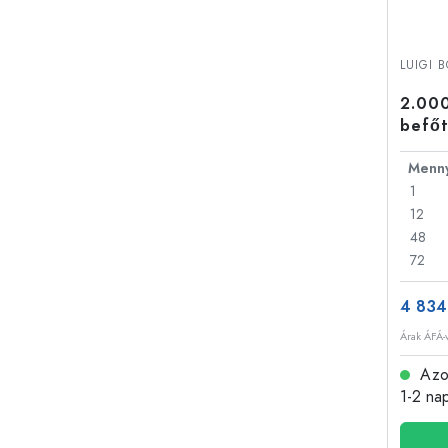
LUIGI 
2.000
befőt
nyílá
1
12
48
72
4 834
Árak ÁFÁ-v
Azon
1-2 na