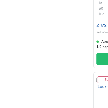
15
60
105
2 172 
Árak ÁFÁ-v
Azon
1-2 na
E