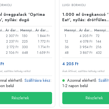
Alumíniumpalackok
BORMIOLI
LUIGI BORMIOLI
l üvegpalack 'Optima
1.000 ml üvegkancsó '
', nyílás: dugó
Eat', nyílás: drótfüles
zárófedél
Mennyiség
Ár darabonként
Mennyiség
Ár darabonként
Mennyiség
Ár darabonként
Mennyiség
2 307 Ft
150
1 844 Ft
1
4 205 Ft
72
2 237 Ft
225
1 772 Ft
12
4 078 Ft
144
2 172 Ft
330
1 714 Ft
36
3 954 Ft
216
2 106 Ft
648
1 659 Ft
48
3 867 Ft
432
 Ft
4 205 Ft
al, szállítási költség nélkül
Árak ÁFÁ-val, szállítási költség nélkül
nal elérhető.
Szállításra kész
:
Azonnal elérhető.
Szállí
pon belül
1-2 napon belül
Részletek
Részletek