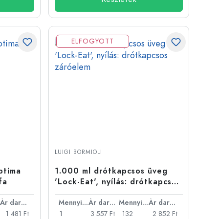
ELFOGYOTT
LUIGI BORMIOLI
ptima
1.000 ml drótkapcsos üveg
fa
'Lock-Eat', nyílás: drótkapcsos
záróelem
Ár darabonként
Mennyiség
Ár darabonként
Mennyiség
Ár darabonként
1 481 Ft
1
3 557 Ft
132
2 852 Ft