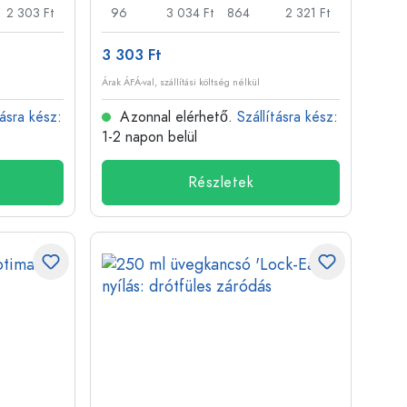
2 303 Ft
96
3 034 Ft
864
2 321 Ft
3 303 Ft
Árak ÁFÁ-val, szállítási költség nélkül
tásra kész
:
Azonnal elérhető.
Szállításra kész
:
1-2 napon belül
Részletek