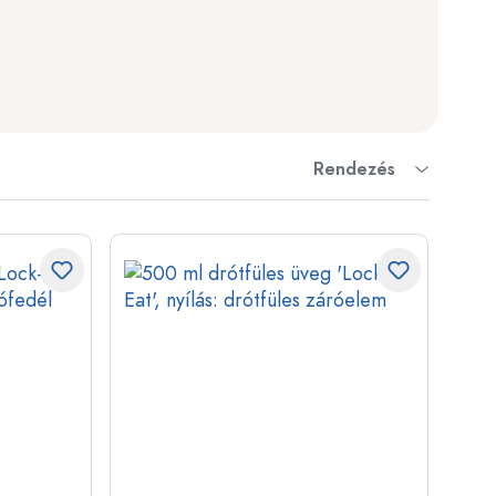
ckok
palackok
Rendezés
k
ballonok