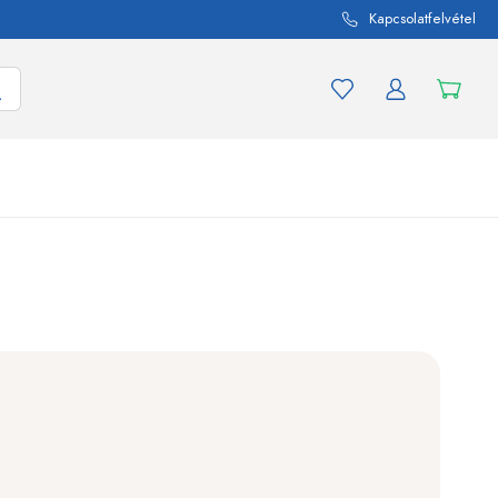
Kapcsolatfelvétel
mék és termékváltozat
A befőttes üvegekhez
Vásároljon most
Vásároljon most