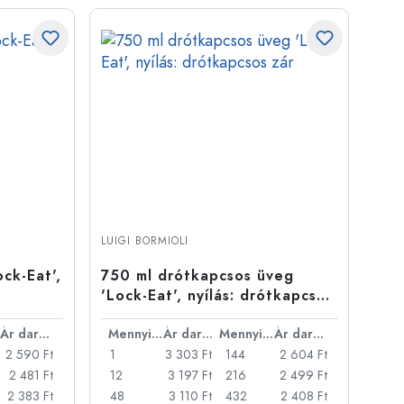
LUIGI BORMIOLI
ck-Eat',
750 ml drótkapcsos üveg
'Lock-Eat', nyílás: drótkapcsos
zár
Ár darabonként
Mennyiség
Ár darabonként
Mennyiség
Ár darabonként
2 590 Ft
1
3 303 Ft
144
2 604 Ft
2 481 Ft
12
3 197 Ft
216
2 499 Ft
2 383 Ft
48
3 110 Ft
432
2 408 Ft