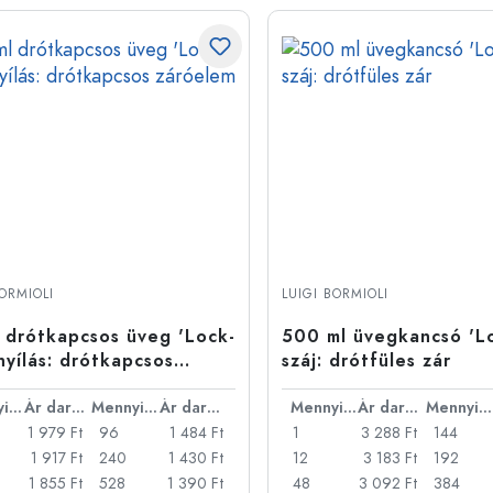
BORMIOLI
LUIGI BORMIOLI
 drótkapcsos üveg 'Lock-
500 ml üvegkancsó 'Lo
 nyílás: drótkapcsos
száj: drótfüles zár
elem
Mennyiség
Ár darabonként
Mennyiség
Ár darabonként
Mennyiség
Ár darabonként
Mennyiség
1 979 Ft
96
1 484 Ft
1
3 288 Ft
144
1 917 Ft
240
1 430 Ft
12
3 183 Ft
192
1 855 Ft
528
1 390 Ft
48
3 092 Ft
384