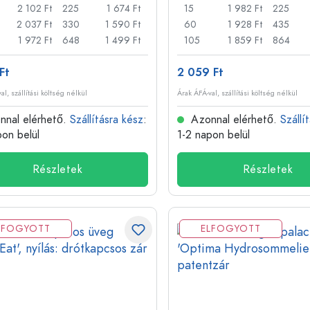
2 102 Ft
225
1 674 Ft
15
1 982 Ft
225
2 037 Ft
330
1 590 Ft
60
1 928 Ft
435
1 972 Ft
648
1 499 Ft
105
1 859 Ft
864
Ft
2 059 Ft
al, szállítási költség nélkül
Árak ÁFÁ-val, szállítási költség nélkül
nal elérhető.
Szállításra kész
:
Azonnal elérhető.
Szállí
pon belül
1-2 napon belül
Részletek
Részletek
LFOGYOTT
ELFOGYOTT