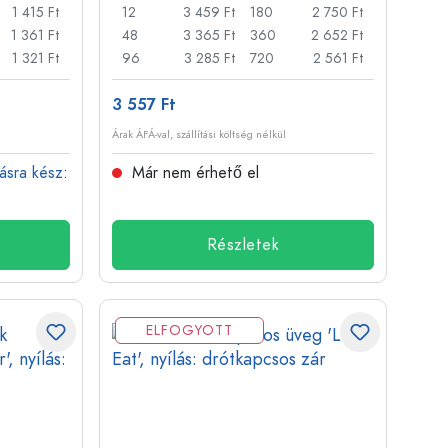
1 415 Ft
12
3 459 Ft
180
2 750 Ft
1 361 Ft
48
3 365 Ft
360
2 652 Ft
1 321 Ft
96
3 285 Ft
720
2 561 Ft
3 557 Ft
Árak ÁFÁ-val, szállítási költség nélkül
tásra kész
:
Már nem érhető el
Részletek
ELFOGYOTT