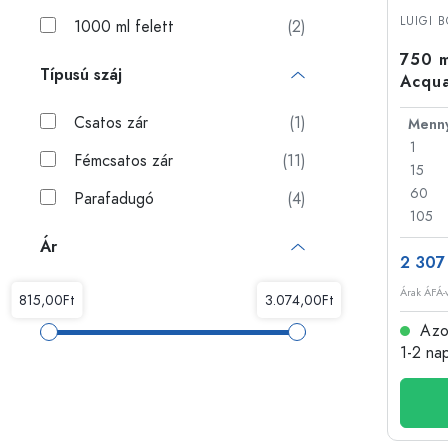
Műanyag palackok
LUIGI 
1000 ml felett
(2)
750 m
Típusú száj
Acqua
Csatos zár
(1)
1
Fémcsatos zár
(11)
15
60
Parafadugó
(4)
105
Ár
2 307
Árak ÁFÁ-v
Azon
1-2 na