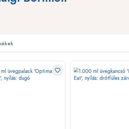
t
Italpalackok
Összenyomható pala
Likőrpalackok
Befőzőpalackok
Gyümölcsleves palackok
Motívummal ellátott 
Parfümös flakonok
Ginesüvegek
mékek
Körömlakkos üvegek
Karácsonyi palackok
Miniatűr/mintaüvegek
Dekoratív palackok
Különleges formájú palackok
Hengeralakú palacko
Kerek vállas palackok
Demizsonok és üveg
Lapos üvegek
Széles nyakú palackok
Kőagyagpalackok