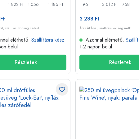
1 822 Ft
1.056
1 186 Ft
96
3 012 Ft
768
Ft
3 288 Ft
al, szállítási költség nélkül
Árak ÁFÁ-val, szállítási költség nélkül
nal elérhető.
Szállításra kész
:
Azonnal elérhető.
Szállí
pon belül
1-2 napon belül
Részletek
Részletek