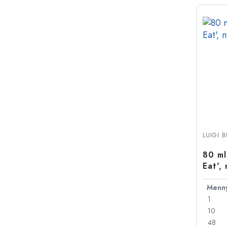
LUIGI 
80 ml
Eat',
záró
1
10
48