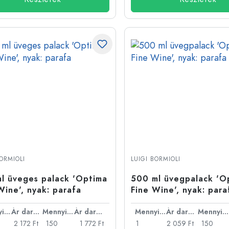
BORMIOLI
LUIGI BORMIOLI
l üveges palack 'Optima
500 ml üvegpalack 'O
Wine', nyak: parafa
Fine Wine', nyak: para
Mennyiség
Ár darabonként
Mennyiség
Ár darabonként
Mennyiség
Ár darabonként
Mennyiség
2 172 Ft
150
1 772 Ft
1
2 059 Ft
150