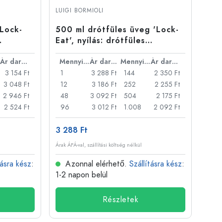
LUIGI BORMIOLI
Lock-
500 ml drótfüles üveg 'Lock-
Eat', nyílás: drótfüles
záróelem
Ár darabonként
Mennyiség
Ár darabonként
Mennyiség
Ár darabonként
3 154 Ft
1
3 288 Ft
144
2 350 Ft
3 048 Ft
12
3 186 Ft
252
2 255 Ft
2 946 Ft
48
3 092 Ft
504
2 175 Ft
2 524 Ft
96
3 012 Ft
1.008
2 092 Ft
3 288 Ft
Árak ÁFÁ-val, szállítási költség nélkül
tásra kész
:
Azonnal elérhető.
Szállításra kész
:
1-2 napon belül
Részletek