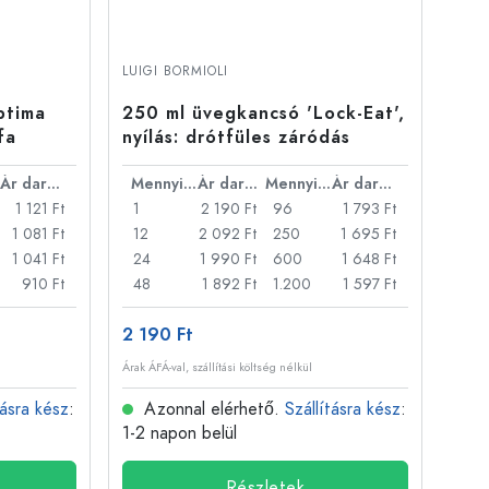
LUIGI BORMIOLI
ptima
250 ml üvegkancsó 'Lock-Eat',
fa
nyílás: drótfüles záródás
Ár darabonként
Mennyiség
Ár darabonként
Mennyiség
Ár darabonként
1 121 Ft
1
2 190 Ft
96
1 793 Ft
1 081 Ft
12
2 092 Ft
250
1 695 Ft
1 041 Ft
24
1 990 Ft
600
1 648 Ft
910 Ft
48
1 892 Ft
1.200
1 597 Ft
2 190 Ft
Árak ÁFÁ-val, szállítási költség nélkül
tásra kész
:
Azonnal elérhető.
Szállításra kész
:
1-2 napon belül
Részletek