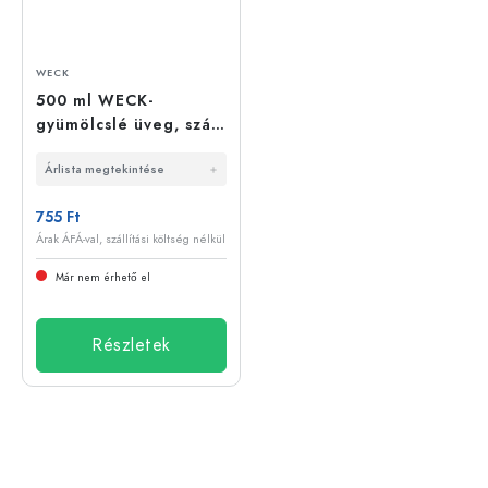
WECK
500 ml WECK-
gyümölcslé üveg, száj:
kerek perem
Árlista megtekintése
755 Ft
Árak ÁFÁ-val, szállítási költség nélkül
Már nem érhető el
Részletek