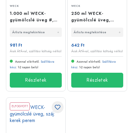
WECK
WECK
1.000 ml WECK-
250 ml WECK-
gyümölcslé üveg #,
gyümölcslé üveg,
nyak: kerek perem
nyílás: kerek perem
Árlista megtekintése
Árlista megtekintése
981 Ft
642 Ft
Árak ÁFÁ-val, szállítási költség nélkül
Árak ÁFÁ-val, szállítási költség nélkül
Azonnal elérhető.
Szállításra
Azonnal elérhető.
Szállításra
kész
: 1-2 napon belül
kész
: 1-2 napon belül
Részletek
Részletek
ELFOGYOTT