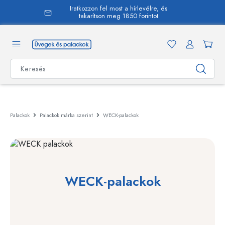
Iratkozzon fel most a hírlevélre, és
 tartalomra
takarítson meg 1850 forintot
Palackok
Palackok márka szerint
WECK-palackok
WECK-palackok