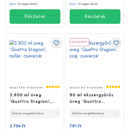
kész
: 1-2 napon belül
kész
: 1-2 napon belül
Részletek
Részletek
ELFOGYOTT
Átlagos értékelés 5 a 5 csillagból
Átlagos érté
QUATTRO STAGIONI
QUATTRO STAGIONI
3.800 ml üveg
80 ml ékszergyűrűs
'Quattro Stagioni',
üveg 'Quattro
nyílás: csavarzár
Stagioni', száj:
Árlista megtekintése
Árlista megtekintése
csavarzár
3 754 Ft
791 Ft