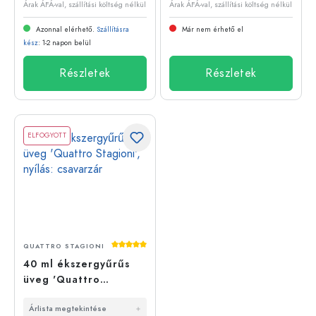
Árak ÁFÁ-val, szállítási költség nélkül
Árak ÁFÁ-val, szállítási költség nélkül
Azonnal elérhető.
Szállításra
Már nem érhető el
kész
: 1-2 napon belül
Részletek
Részletek
ELFOGYOTT
Átlagos értékelés 5 a 5 csillagból
QUATTRO STAGIONI
40 ml ékszergyűrűs
üveg 'Quattro
Stagioni', nyílás:
Árlista megtekintése
csavarzár