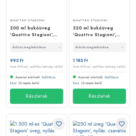
QUATTRO STAGIONI
QUATTRO STAGIONI
200 ml bukóüveg
320 ml bukóüveg
'Quattro Stagioni',
'Quattro Stagioni',
nyílás: csavarzár
nyílás: csavarzár
Árlista megtekintése
Árlista megtekintése
995 Ft
1 185 Ft
Árak ÁFÁ-val, szállítási költség nélkül
Árak ÁFÁ-val, szállítási költség nélkül
Azonnal elérhető.
Szállításra
Azonnal elérhető.
Szállításra
kész
: 1-2 napon belül
kész
: 1-2 napon belül
Részletek
Részletek