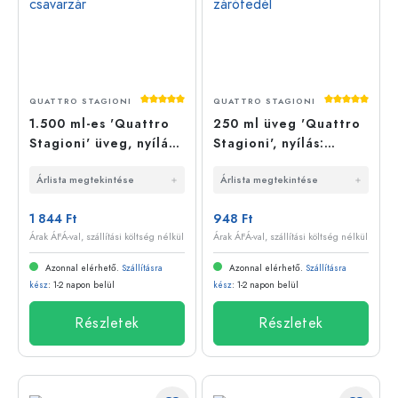
Átlagos értékelés 5 a 5 csillagból
Átlagos érté
QUATTRO STAGIONI
QUATTRO STAGIONI
1.500 ml-es 'Quattro
250 ml üveg 'Quattro
Stagioni' üveg, nyílás:
Stagioni', nyílás:
csavarzár
csavaros zárófedél
Árlista megtekintése
Árlista megtekintése
1 844 Ft
948 Ft
Árak ÁFÁ-val, szállítási költség nélkül
Árak ÁFÁ-val, szállítási költség nélkül
Azonnal elérhető.
Szállításra
Azonnal elérhető.
Szállításra
kész
: 1-2 napon belül
kész
: 1-2 napon belül
Részletek
Részletek