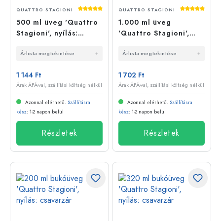
Átlagos értékelés 5 a 5 csillagból
Átlagos érté
QUATTRO STAGIONI
QUATTRO STAGIONI
500 ml üveg 'Quattro
1.000 ml üveg
Stagioni', nyílás:
'Quattro Stagioni',
csavarzár
nyílás: csavarzár
Árlista megtekintése
Árlista megtekintése
1 144 Ft
1 702 Ft
Árak ÁFÁ-val, szállítási költség nélkül
Árak ÁFÁ-val, szállítási költség nélkül
Azonnal elérhető.
Szállításra
Azonnal elérhető.
Szállításra
kész
: 1-2 napon belül
kész
: 1-2 napon belül
Részletek
Részletek