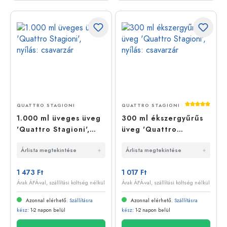
Átlagos érté
QUATTRO STAGIONI
QUATTRO STAGIONI
1.000 ml üveges üveg
300 ml ékszergyűrűs
'Quattro Stagioni',
üveg 'Quattro
nyílás: csavarzár
Stagioni', nyílás:
Árlista megtekintése
Árlista megtekintése
csavarzár
1 473 Ft
1 017 Ft
Árak ÁFÁ-val, szállítási költség nélkül
Árak ÁFÁ-val, szállítási költség nélkül
Azonnal elérhető.
Szállításra
Azonnal elérhető.
Szállításra
kész
: 1-2 napon belül
kész
: 1-2 napon belül