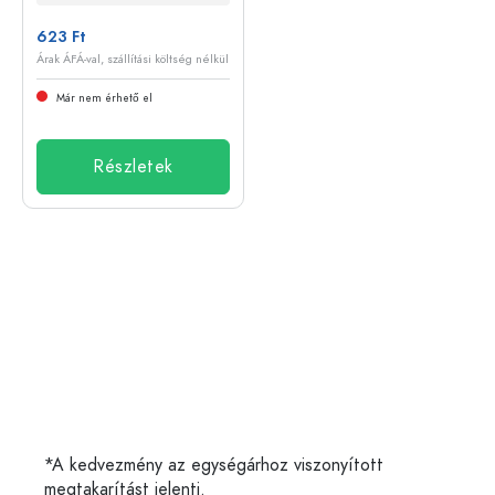
623 Ft
Árak ÁFÁ-val, szállítási költség nélkül
Már nem érhető el
Részletek
*A kedvezmény az egységárhoz viszonyított
megtakarítást jelenti.