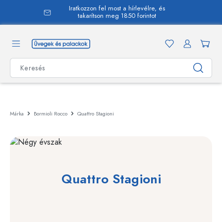
Iratkozzon fel most a hírlevélre, és
 tartalomra
takarítson meg 1850 forintot
Márka
Bormioli Rocco
Quattro Stagioni
Quattro Stagioni