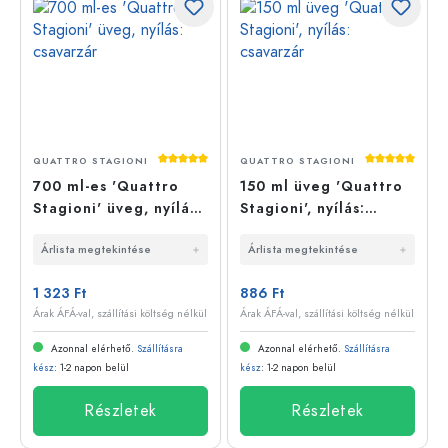
Átlagos értékelés 5 a 5 csillagból
Átlagos érté
QUATTRO STAGIONI
QUATTRO STAGIONI
700 ml-es 'Quattro
150 ml üveg 'Quattro
Stagioni' üveg, nyílás:
Stagioni', nyílás:
csavarzár
csavarzár
Árlista megtekintése
Árlista megtekintése
1 323 Ft
886 Ft
Árak ÁFÁ-val, szállítási költség nélkül
Árak ÁFÁ-val, szállítási költség nélkül
Azonnal elérhető.
Szállításra
Azonnal elérhető.
Szállításra
kész
: 1-2 napon belül
kész
: 1-2 napon belül
Részletek
Részletek