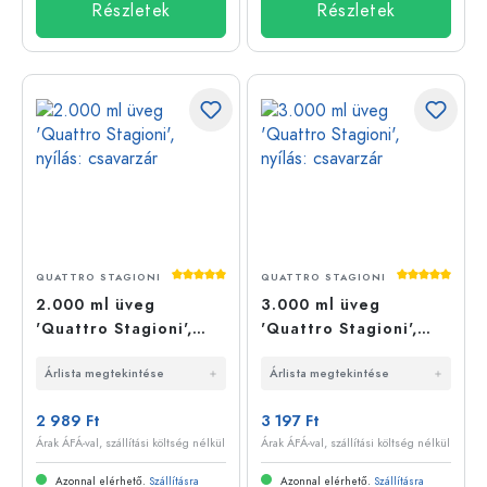
Részletek
Részletek
Átlagos értékelés 5 a 5 csillagból
Átlagos érté
QUATTRO STAGIONI
QUATTRO STAGIONI
2.000 ml üveg
3.000 ml üveg
'Quattro Stagioni',
'Quattro Stagioni',
nyílás: csavarzár
nyílás: csavarzár
Árlista megtekintése
Árlista megtekintése
2 989 Ft
3 197 Ft
Árak ÁFÁ-val, szállítási költség nélkül
Árak ÁFÁ-val, szállítási költség nélkül
Azonnal elérhető.
Szállításra
Azonnal elérhető.
Szállításra