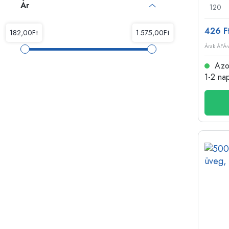
Ár
120
426 F
Árak ÁFÁ-v
Azon
1-2 na