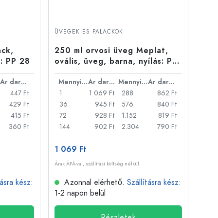
ÜVEGEK ES PALACKOK
ack,
250 ml orvosi üveg Meplat,
s: PP 28
ovális, üveg, barna, nyílás: PP
28
Ár darabonként
Mennyiség
Ár darabonként
Mennyiség
Ár darabonként
447 Ft
1
1 069 Ft
288
862 Ft
429 Ft
36
945 Ft
576
840 Ft
415 Ft
72
928 Ft
1.152
819 Ft
360 Ft
144
902 Ft
2.304
790 Ft
1 069 Ft
Árak ÁFÁ-val, szállítási költség nélkül
tásra kész
:
Azonnal elérhető.
Szállításra kész
:
1-2 napon belül
Részletek