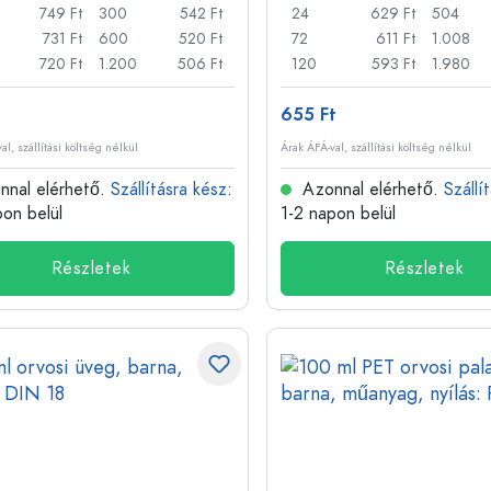
749 Ft
300
542 Ft
24
629 Ft
504
731 Ft
600
520 Ft
72
611 Ft
1.008
720 Ft
1.200
506 Ft
120
593 Ft
1.980
t
655 Ft
al, szállítási költség nélkül
Árak ÁFÁ-val, szállítási költség nélkül
nal elérhető.
Szállításra kész
:
Azonnal elérhető.
Szállí
pon belül
1-2 napon belül
Részletek
Részletek