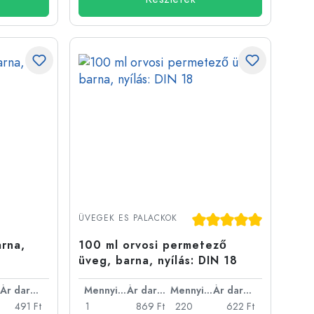
Átlagos értékelés 5 a 5
ÜVEGEK ES PALACKOK
arna,
100 ml orvosi permetező
üveg, barna, nyílás: DIN 18
Ár darabonként
Mennyiség
Ár darabonként
Mennyiség
Ár darabonként
491 Ft
1
869 Ft
220
622 Ft