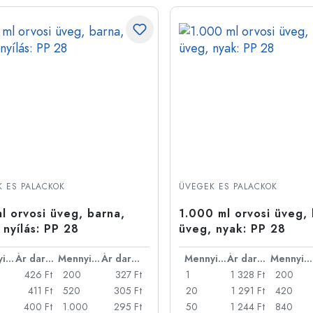
 ES PALACKOK
ÜVEGEK ES PALACKOK
l orvosi üveg, barna,
1.000 ml orvosi üveg, 
 nyílás: PP 28
üveg, nyak: PP 28
Mennyiség
Ár darabonként
Mennyiség
Ár darabonként
Mennyiség
Ár darabonként
Mennyiség
426 Ft
200
327 Ft
1
1 328 Ft
200
411 Ft
520
305 Ft
20
1 291 Ft
420
400 Ft
1.000
295 Ft
50
1 244 Ft
840