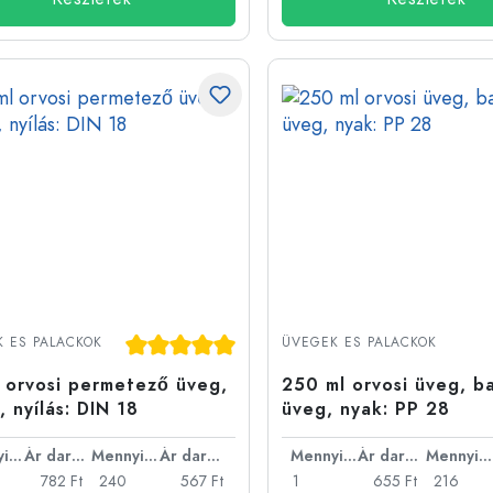
Átlagos értékelés 5 a 5 csillagból
 ES PALACKOK
ÜVEGEK ES PALACKOK
 orvosi permetező üveg,
250 ml orvosi üveg, b
, nyílás: DIN 18
üveg, nyak: PP 28
Mennyiség
Ár darabonként
Mennyiség
Ár darabonként
Mennyiség
Ár darabonként
Mennyiség
782 Ft
240
567 Ft
1
655 Ft
216