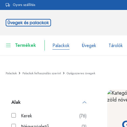
Gyors szállítás
reséshez
Ugrás a fő navigációhoz
Termékek
Palackok
Üvegek
Tárolók
Palackok
Összes megjelenítése P
Palackok
Palackok felhasználás szerint
Gyógyszeres üvegek
Üvegek
Palackok márka szerint
WECK-palackok
Tárolók
Alak
Edények
Palackok funkció szerint
Pipettás palackok
Kerek
(76)
Kozmetikai tartályok
Csatos üvegpalackok
Négyszögletű
(3)