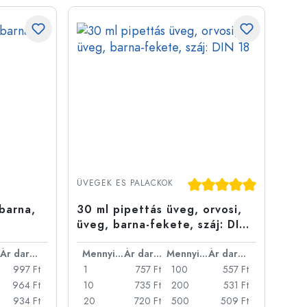
Átlagos értékelés 5 a 5
ÜVEGEK ES PALACKOK
barna,
30 ml pipettás üveg, orvosi,
üveg, barna-fekete, száj: DIN
18
Ár darabonként
Mennyiség
Ár darabonként
Mennyiség
Ár darabonként
997 Ft
1
757 Ft
100
557 Ft
964 Ft
10
735 Ft
200
531 Ft
934 Ft
20
720 Ft
500
509 Ft