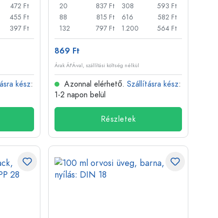
472 Ft
20
837 Ft
308
593 Ft
455 Ft
88
815 Ft
616
582 Ft
397 Ft
132
797 Ft
1.200
564 Ft
869 Ft
Árak ÁFÁ-val, szállítási költség nélkül
tásra kész
:
Azonnal elérhető.
Szállításra kész
:
1-2 napon belül
Részletek