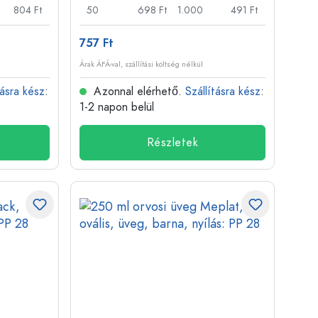
804 Ft
50
698 Ft
1.000
491 Ft
757 Ft
Árak ÁFÁ-val, szállítási költség nélkül
tásra kész
:
Azonnal elérhető.
Szállításra kész
:
1-2 napon belül
Részletek