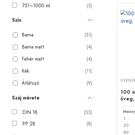
751–1000 ml
(3)
Szín
Barna
(51)
Barna matt
(4)
Fehér matt
(4)
Kék
(11)
ÜVEGEK
Átlátszó
(9)
100 m
Száj mérete
üveg,
DIN 18
(33)
1
PP 28
(8)
20
80