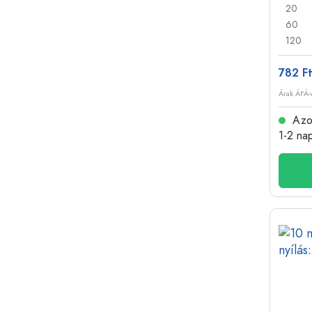
20
60
120
782 F
Árak ÁFÁ-v
Azon
1-2 na