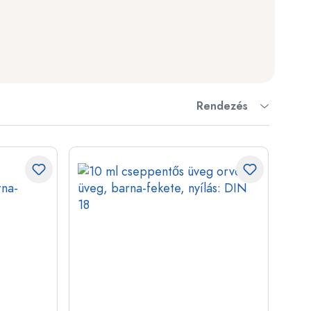
ckok
palackok
Rendezés
k
ballonok