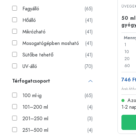
Műanyag palackok
ÜVEGEK
Fagyálló
(65)
50 ml
Hőálló
(41)
gyógy
feket
Mikrózható
(41)
Mosogatógépben mosható
(41)
1
10
Sütőbe tehető
(41)
20
60
UV-álló
(70)
746 F
Térfogatcsoport
Árak ÁFÁ-v
100 ml-ig
(65)
Azon
101–200 ml
(4)
1-2 na
201–250 ml
(3)
251–500 ml
(4)