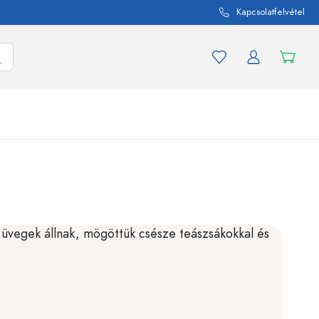
Kapcsolatfelvétel
mék és termékváltozat
A befőttes üvegekhez
Vásároljon most
Vásároljon most