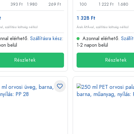
393 Ft
1.980
269 Ft
100
1 222 Ft
1.680
t
1 328 Ft
al, szállítási költség nélkül
Árak ÁFÁ-val, szállítási költség nélkül
nal elérhető.
Szállításra kész
:
Azonnal elérhető.
Szállí
pon belül
1-2 napon belül
Részletek
Részletek