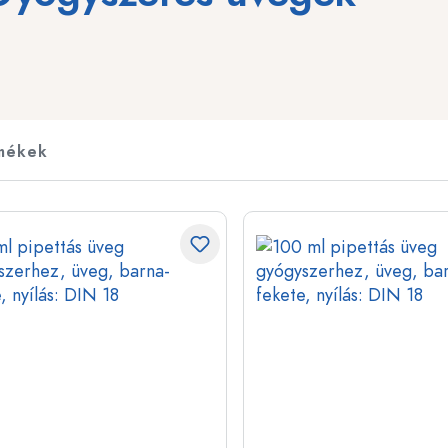
t
Italpalackok
Összenyomható pala
Likőrpalackok
Befőzőpalackok
Gyümölcsleves palackok
Motívummal ellátott 
Parfümös flakonok
Ginesüvegek
mékek
Körömlakkos üvegek
Karácsonyi palackok
Miniatűr/mintaüvegek
Dekoratív palackok
Különleges formájú palackok
Hengeralakú palacko
Kerek vállas palackok
Demizsonok és üveg
Lapos üvegek
Széles nyakú palackok
Kőagyagpalackok