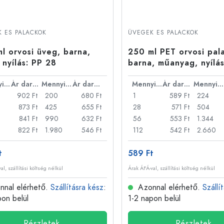
 ES PALACKOK
ÜVEGEK ES PALACKOK
l orvosi üveg, barna,
250 ml PET orvosi pal
 nyílás: PP 28
barna, műanyag, nyílá
Mennyiség
Ár darabonként
Mennyiség
Ár darabonként
Mennyiség
Ár darabonként
Mennyiség
902 Ft
200
680 Ft
1
589 Ft
224
873 Ft
425
655 Ft
28
571 Ft
504
841 Ft
990
632 Ft
56
553 Ft
1.344
822 Ft
1.980
546 Ft
112
542 Ft
2.660
t
589 Ft
al, szállítási költség nélkül
Árak ÁFÁ-val, szállítási költség nélkül
nal elérhető.
Szállításra kész
:
Azonnal elérhető.
Szállí
pon belül
1-2 napon belül
Részletek
Részletek