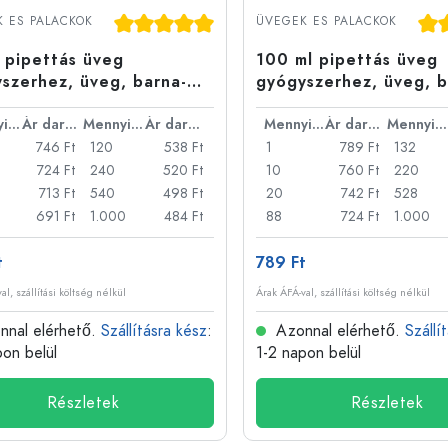
Alumíniumpalackok
Átlagos értékelés 5 a 5 csillagból
Átla
 ES PALACKOK
ÜVEGEK ES PALACKOK
 pipettás üveg
100 ml pipettás üveg
szerhez, üveg, barna-
gyógyszerhez, üveg, b
e, nyílás: DIN 18
fekete, nyílás: DIN 18
Mennyiség
Ár darabonként
Mennyiség
Ár darabonként
Mennyiség
Ár darabonként
Mennyiség
746 Ft
120
538 Ft
1
789 Ft
132
724 Ft
240
520 Ft
10
760 Ft
220
713 Ft
540
498 Ft
20
742 Ft
528
691 Ft
1.000
484 Ft
88
724 Ft
1.000
t
789 Ft
al, szállítási költség nélkül
Árak ÁFÁ-val, szállítási költség nélkül
nal elérhető.
Szállításra kész
:
Azonnal elérhető.
Szállí
pon belül
1-2 napon belül
Részletek
Részletek