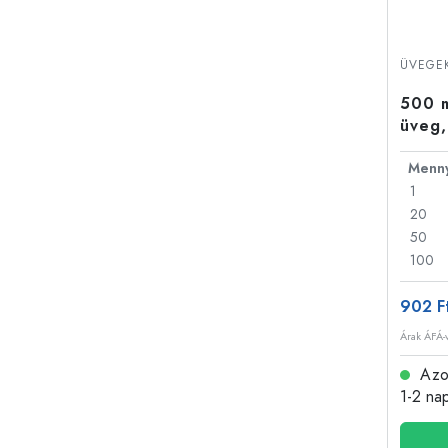
ÜVEGEK
500 m
üveg,
1
20
50
100
902 F
Árak ÁFÁ-v
Azon
1-2 na