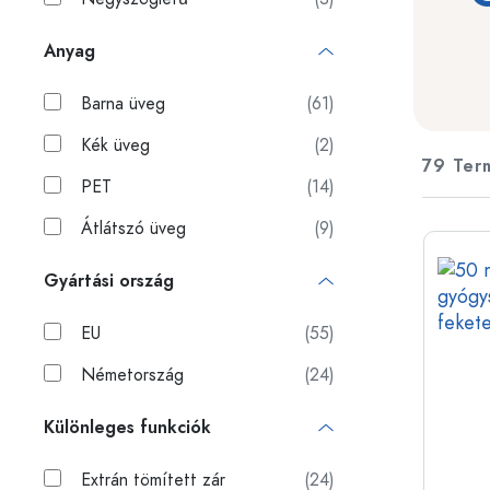
Műanyag tartályok
Anyag
Palackok felhasználás szerin
Fedelek és zárak
Ecetes- és olajospalackok
Barna üveg
(61)
Borospalackok
Tartozékok
Söröspalackok
Kék üveg
(2)
Ivópalackok
79 Ter
Márka
Gyógyszeres üvegek
PET
(14)
Tejesüvegek
Újdonságok
Átlátszó üveg
(9)
Gyártási ország
Palackok forma szerint
Gyógyszertári palackok
EU
(55)
Palackok fogantyúval
Hosszú nyakú palackok
Németország
(24)
Szögletes palackok
Különleges funkciók
Palackok anyag szerint
Extrán tömített zár
(24)
Üvegpalackok