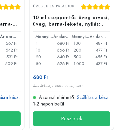
gos értékelés 5 a 5 csillagból
Átlagos értékelés 5 a 5
ÜVEGEK ES PALACKOK
10 ml cseppentős üveg orvosi,
arna-
üveg, barna-fekete, nyílás:
DIN 18
Ár darabonként
Mennyiség
Ár darabonként
Mennyiség
Ár darabonként
567 Ft
1
680 Ft
100
487 Ft
542 Ft
10
666 Ft
200
477 Ft
531 Ft
20
640 Ft
500
455 Ft
509 Ft
50
626 Ft
1.000
437 Ft
680 Ft
Árak ÁFÁ-val, szállítási költség nélkül
tásra kész
:
Azonnal elérhető.
Szállításra kész
:
1-2 napon belül
Részletek