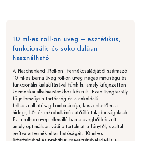
10 ml-es roll-on üveg – esztétikus,
funkcionális és sokoldalúan
használható
A Flaschenland „Roll-on“ termékcsaládjából származó
10 ml-es barna üveg roll-on üveg magas minőségű és
funkcionális kialakításával tűnik ki, amely kifejezetten
kozmetikai alkalmazásokhoz készült. Ezen üvegtartály
fő jellemzője a tartósság és a sokoldalú
felhasználhatóság kombinációja, köszönhetően a
hideg-, hő- és mikrohullámú sütőálló tulajdonságoknak.
Ez a roll-on üveg ellenálló barna üvegből készült,
amely optimálisan védi a tartalmat a fénytől, ezáltal
javítva a termék eltarthatóságát. 10 ml-es
űrtartalmával és praktikus csavarzárjával ideális a