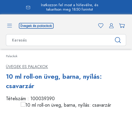
Iratkozzon fel most a hírlevélre, és
 tartalomra
takarítson meg 1850 forintot
Palackok
ÜVEGEK ES PALACKOK
10 ml roll-on üveg, barna, nyílás:
csavarzár
Tételszám :
100039390