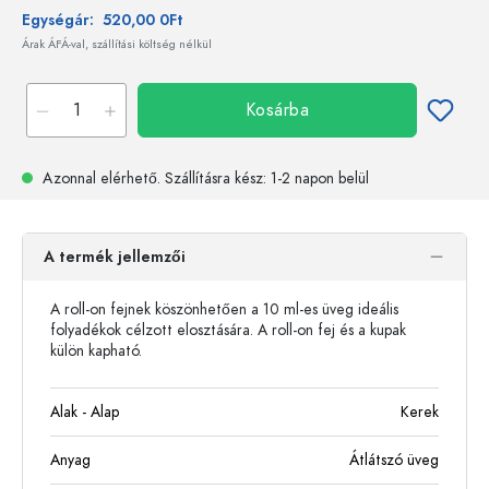
Egységár:
520,00 0Ft
Árak ÁFÁ-val, szállítási költség nélkül
Kosárba
Azonnal elérhető.
Szállításra kész
: 1-2 napon belül
A termék jellemzői
A roll-on fejnek köszönhetően a 10 ml-es üveg ideális
folyadékok célzott elosztására. A roll-on fej és a kupak
külön kapható.
Alak - Alap
Kerek
Anyag
Átlátszó üveg