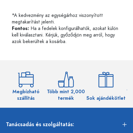
*A kedvezmény az egységárhoz viszonyított
megtakarítást jelenti.
Fontos:
Ha a fedelek konfigurálhatók, azokat külön
kell kiválasztani. Kérjük, győződjön meg arról, hogy
azok bekerültek a kosárba.
Megbízható
Több mint 2,000
Töb
szállítás
termék
Sok ajándékötlet
Tanácsadás és szolgáltatás: