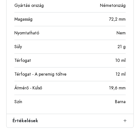
Gyártási ország
Németország
Magasság
72,2
mm
Nyomtatható
Nem
Súly
21
g
Térfogat
10
ml
Térfogat - A peremig töltve
12
ml
Átmérő - Külső
19,6
mm
Szín
Barna
Értékelések