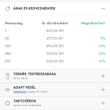
ÁRAK ÉS KEDVEZMÉNYEK
Mennyiség
Ár darabonként
Megtakarítás*
1
520,00 0Ft
50
477,00 0Ft
8%
100
393,00 0Ft
24%
286
353,00 0Ft
32%
572
323,00 0Ft
37%
TERMÉK TESTRESZABÁSA
10 ml,
Barna
ADAPT FEDÉL
100000420
, Kupak, PP, Fehér
TARTOZÉKOK
semmi nincs kiválasztva