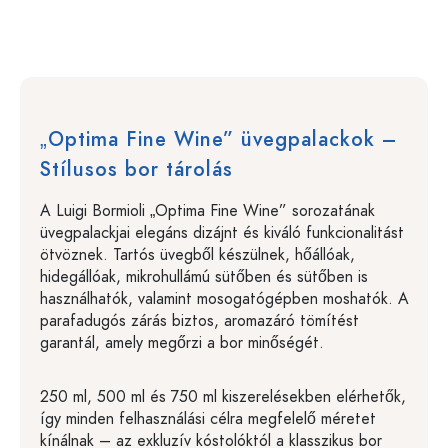
„Optima Fine Wine” üvegpalackok –
Stílusos bor tárolás
A Luigi Bormioli „Optima Fine Wine” sorozatának
üvegpalackjai elegáns dizájnt és kiváló funkcionalitást
ötvöznek. Tartós üvegből készülnek, hőállóak,
hidegállóak, mikrohullámú sütőben és sütőben is
használhatók, valamint mosogatógépben moshatók. A
parafadugós zárás biztos, aromazáró tömítést
garantál, amely megőrzi a bor minőségét.
250 ml, 500 ml és 750 ml kiszerelésekben elérhetők,
így minden felhasználási célra megfelelő méretet
kínálnak – az exkluzív kóstolóktól a klasszikus bor