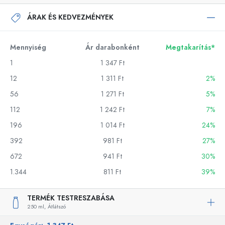
ÁRAK ÉS KEDVEZMÉNYEK
Mennyiség
Ár darabonként
Megtakarítás*
1
1 347 Ft
12
1 311 Ft
2%
56
1 271 Ft
5%
112
1 242 Ft
7%
196
1 014 Ft
24%
392
981 Ft
27%
672
941 Ft
30%
1.344
811 Ft
39%
TERMÉK TESTRESZABÁSA
250 ml,
Átlátszó