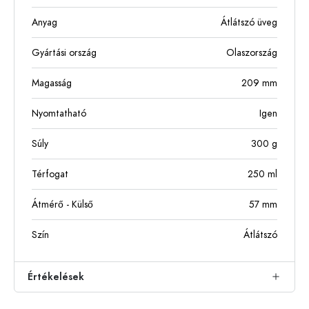
Anyag
Átlátszó üveg
Gyártási ország
Olaszország
Magasság
209
mm
Nyomtatható
Igen
Súly
300
g
Térfogat
250
ml
Átmérő - Külső
57
mm
Szín
Átlátszó
Értékelések