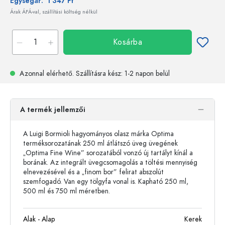
Egységár:
1 347 Ft
Árak ÁFÁ-val, szállítási költség nélkül
Kosárba
Azonnal elérhető.
Szállításra kész
: 1-2 napon belül
A termék jellemzői
A Luigi Bormioli hagyományos olasz márka Optima
terméksorozatának 250 ml átlátszó üveg üvegének
„Optima Fine Wine” sorozatából vonzó új tartályt kínál a
borának. Az integrált üvegcsomagolás a töltési mennyiség
elnevezésével és a „finom bor” felirat abszolút
szemfogadó. Van egy tölgyfa vonal is. Kapható 250 ml,
500 ml és 750 ml méretben.
Alak - Alap
Kerek