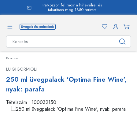
Iratkozzon fel most a hírlevélre, és
 tartalomra
takarítson meg 1850 forintot
Palackok
LUIGI BORMIOLI
250 ml üvegpalack 'Optima Fine Wine',
nyak: parafa
Tételszám :
100032150