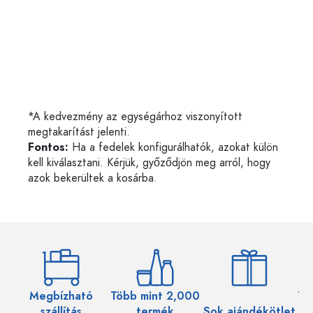
*A kedvezmény az egységárhoz viszonyított
megtakarítást jelenti.
Fontos:
Ha a fedelek konfigurálhatók, azokat külön
kell kiválasztani. Kérjük, győződjön meg arról, hogy
azok bekerültek a kosárba.
Megbízható
Több mint 2,000
Töb
szállítás
termék
Sok ajándékötlet