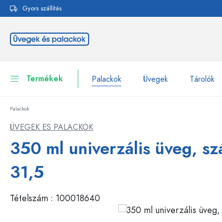
Gyors szállítás
reséshez
Ugrás a fő navigációhoz
Termékek
Palackok
Üvegek
Tárolók
Palackok
Palackok
Összes megjelenítése P
ÜVEGEK ES PALACKOK
Üvegek
350 ml univerzális üveg, sz
Palackok márka szerint
WECK-palackok
Tárolók
31,5
Edények
Palackok funkció szerint
Tételszám :
100018640
Pipettás palackok
Kozmetikai tartályok
Csatos üvegpalackok