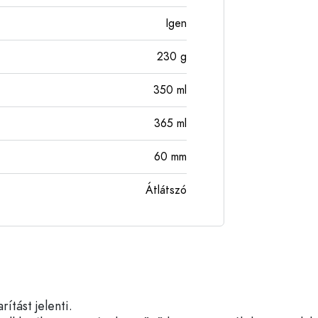
Igen
230
g
350
ml
365
ml
60
mm
Átlátszó
tást jelenti.