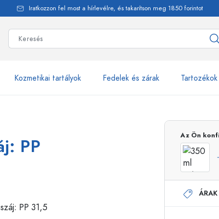
Iratkozzon fel most a hírlevélre, és takarítson meg 1850 forintot
Kozmetikai tartályok
Fedelek és zárak
Tartozékok
alackok
több mint 2500 ter
Az Ön konf
áj: PP
Estal-Palackok
ÁRAK
Adagolópalackok
Airless adagolók
Szórópalackok
Roll-on palackok