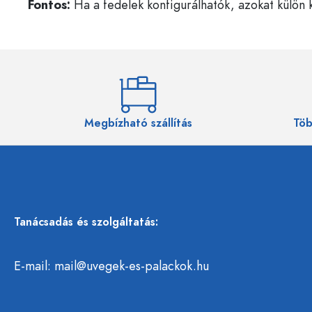
Fontos:
Ha a fedelek konfigurálhatók, azokat külön k
Megbízható szállítás
Töb
Tanácsadás és szolgáltatás:
E-mail:
mail@uvegek-es-palackok.hu