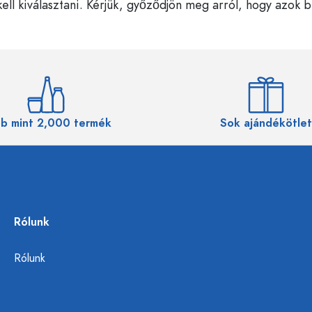
ell kiválasztani. Kérjük, győződjön meg arról, hogy azok 
b mint 2,000 termék
Sok ajándékötlet
Rólunk
Rólunk