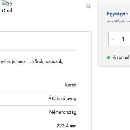
Alumíniumpalackok
Egységár
Árak ÁFÁ-val, szá
Azonnal 
yílás jellemzi. Likőrök, szószok,
Kerek
Átlátszó üveg
Németország
223,4
mm