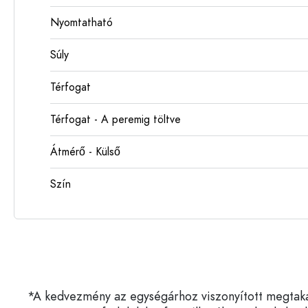
Nyomtatható
Súly
Térfogat
Térfogat - A peremig töltve
Átmérő - Külső
Szín
*A kedvezmény az egységárhoz viszonyított megtakarí