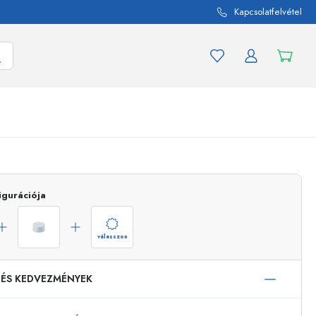
Kapcsolatfelvétel
mék és termékváltozat
A befőttes üvegekhez
igurációja
Vásároljon most
Vásároljon most
válasszon
 ÉS KEDVEZMÉNYEK