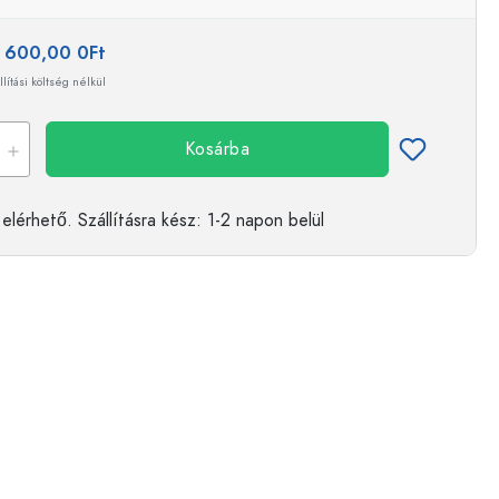
:
600,00 0Ft
llítási költség nélkül
Kosárba
elérhető.
Szállításra kész
: 1-2 napon belül