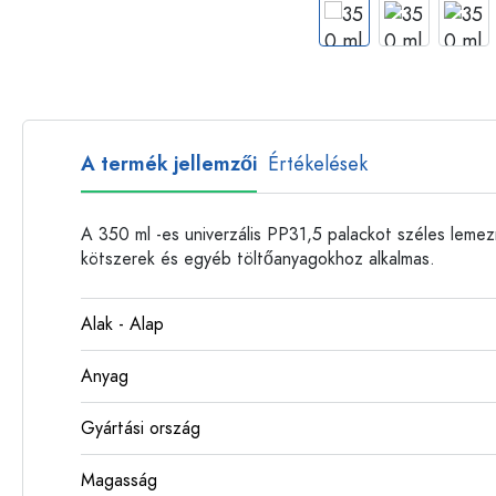
Műanyag palackok
A termék jellemzői
Értékelések
A 350 ml -es univerzális PP31,5 palackot széles lemezn
kötszerek és egyéb töltőanyagokhoz alkalmas.
Alak - Alap
Anyag
Gyártási ország
Magasság