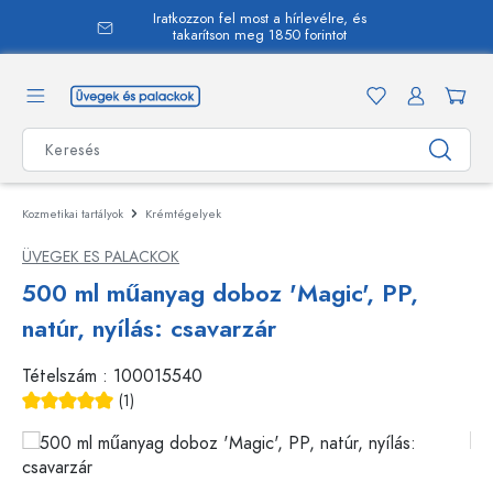
Iratkozzon fel most a hírlevélre, és
 tartalomra
takarítson meg 1850 forintot
Kozmetikai tartályok
Krémtégelyek
ÜVEGEK ES PALACKOK
500 ml műanyag doboz 'Magic', PP,
natúr, nyílás: csavarzár
Tételszám :
100015540
(1)
Átlagos értékelés 5 a 5 csillagból