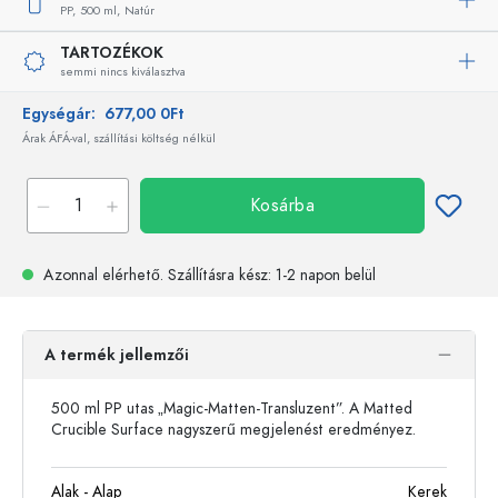
PP,
500 ml,
Natúr
TARTOZÉKOK
semmi nincs kiválasztva
Egységár:
677,00 0Ft
Árak ÁFÁ-val, szállítási költség nélkül
Kosárba
Azonnal elérhető.
Szállításra kész
: 1-2 napon belül
A termék jellemzői
500 ml PP utas „Magic-Matten-Transluzent”. A Matted
Crucible Surface nagyszerű megjelenést eredményez.
Alak - Alap
Kerek