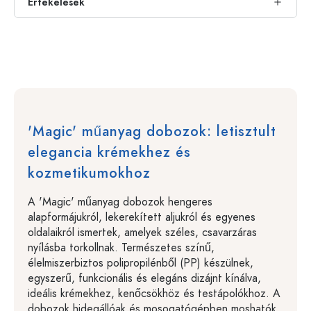
Értékelések
'Magic' műanyag dobozok: letisztult
elegancia krémekhez és
kozmetikumokhoz
A 'Magic' műanyag dobozok hengeres
alapformájukról, lekerekített aljukról és egyenes
oldalaikról ismertek, amelyek széles, csavarzáras
nyílásba torkollnak. Természetes színű,
élelmiszerbiztos polipropilénből (PP) készülnek,
egyszerű, funkcionális és elegáns dizájnt kínálva,
ideális krémekhez, kenőcsökhöz és testápolókhoz. A
dobozok hidegállóak és mosogatógépben moshatók,