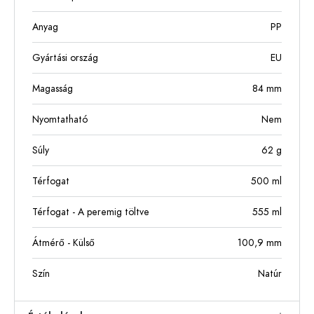
Anyag
PP
Gyártási ország
EU
Magasság
84
mm
Nyomtatható
Nem
Súly
62
g
Térfogat
500
ml
Térfogat - A peremig töltve
555
ml
Átmérő - Külső
100,9
mm
Szín
Natúr