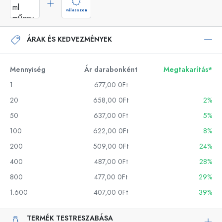
válasszon
ÁRAK ÉS KEDVEZMÉNYEK
Mennyiség
Ár darabonként
Megtakarítás*
1
677,00 0Ft
20
658,00 0Ft
2%
50
637,00 0Ft
5%
100
622,00 0Ft
8%
200
509,00 0Ft
24%
400
487,00 0Ft
28%
800
477,00 0Ft
29%
1.600
407,00 0Ft
39%
TERMÉK TESTRESZABÁSA