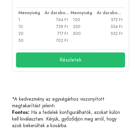
bonként
Mennyiség
Ár darabonként
Mennyiség
Ár darabonként
Ft
1
764 Ft
100
572 Ft
Ft
10
739 Ft
250
554 Ft
Ft
20
717 Ft
500
532 Ft
50
702 Ft
Részletek
*A kedvezmény az egységárhoz viszonyított
megtakarítást jelenti.
Fontos:
Ha a fedelek konfigurálhatók, azokat külön
kell kiválasztani. Kérjük, győződjön meg arról, hogy
azok bekerültek a kosárba.