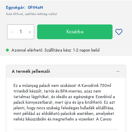
Egységár:
0FtNaN
Árak ÁFÁ-val, szállítási költség nélkül
Kosárba
Azonnal elérhető.
Szállításra kész
: 1-2 napon belül
A termék jellemzői
Ez a műanyag palack nem szokásos! A Kavodrink 750ml
tritanból készült, tartós és BPA-mentes, azaz nem
tartalmaz lágyítókat, és ideális az egészségre. Ezenkívül a
palack környezetbarát, mert újra és újra kitölthető. Ez azt
jelenti, hogy nincs szükség felesleges hulladék előállítása,
mint például az eldobható palackok esetében, amelyeket
nehéz kiküszöbölni és megterhelni a vizeinket. A Cavoo