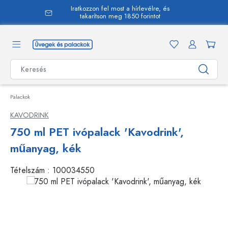
Iratkozzon fel most a hírlevélre, és
 tartalomra
takarítson meg 1850 forintot
Palackok
KAVODRINK
750 ml PET ivópalack 'Kavodrink',
műanyag, kék
Tételszám :
100034550