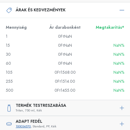
ÁRAK ÉS KEDVEZMÉNYEK
Mennyiség
Ár darabonként
Megtakarítás*
1
0FtNaN
15
0FtNaN
NaN%
30
0FtNaN
NaN%
60
0FtNaN
NaN%
105
0Ft1568.00
NaN%
255
0Ft1514.00
NaN%
500
0Ft1455.00
NaN%
TERMÉK TESTRESZABÁSA
Tritan,
750 ml,
Kék
ADAPT FEDÉL
100034570
, Standard, PP, Kék