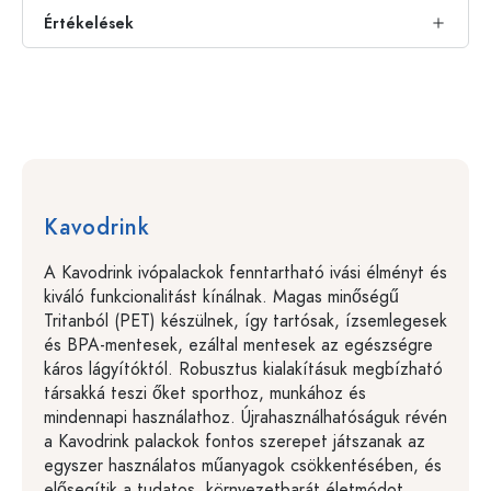
Értékelések
Kavodrink
A Kavodrink ivópalackok fenntartható ivási élményt és
kiváló funkcionalitást kínálnak. Magas minőségű
Tritanból (PET) készülnek, így tartósak, ízsemlegesek
és BPA-mentesek, ezáltal mentesek az egészségre
káros lágyítóktól. Robusztus kialakításuk megbízható
társakká teszi őket sporthoz, munkához és
mindennapi használathoz. Újrahasználhatóságuk révén
a Kavodrink palackok fontos szerepet játszanak az
egyszer használatos műanyagok csökkentésében, és
elősegítik a tudatos, környezetbarát életmódot.