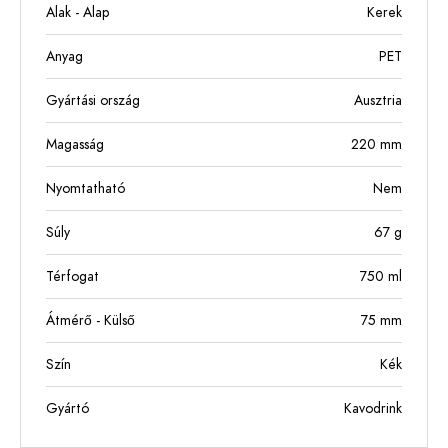
Alak - Alap
Kerek
Anyag
PET
Gyártási ország
Ausztria
Magasság
220
mm
Nyomtatható
Nem
Súly
67
g
Térfogat
750
ml
Átmérő - Külső
75
mm
Szín
Kék
Gyártó
Kavodrink