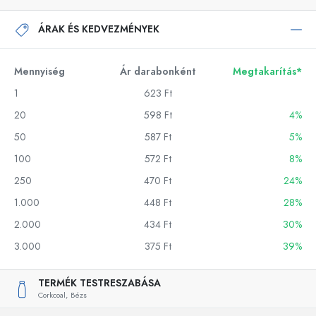
ÁRAK ÉS KEDVEZMÉNYEK
Mennyiség
Ár darabonként
Megtakarítás*
1
623 Ft
20
598 Ft
4%
50
587 Ft
5%
100
572 Ft
8%
250
470 Ft
24%
1.000
448 Ft
28%
2.000
434 Ft
30%
3.000
375 Ft
39%
TERMÉK TESTRESZABÁSA
Corkcoal,
Bézs