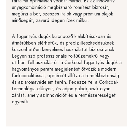
tartalma optimálisan védett marad. Ez az innovatív
anyagkombináció megbízható tömítést biztosít,
megőrzi a bor, szeszes italok vagy prémium olajok
minőségét, zavaró idegen ízek nélkül.
A fogantyús dugók különböző kialakításokban és
átmérőkben elérhetők, és precíz illeszkedésüknek
köszönhetően kényelmes használatot biztosítanak.
Legyen szó professzionális töltőüzemekről vagy
otthoni felhasználásról: a Corkcoal fogantyús dugók a
hagyományos parafa megjelenést ötvözik a modern
funkcionalitással, új mércét állítva a termékbiztonság
és az aromavédelem terén. Fedezze fel a Corkcoal-
technológia előnyeit, és adjon palackjainak olyan
zárást, amely az innovációt és a természetességet
egyesíti.