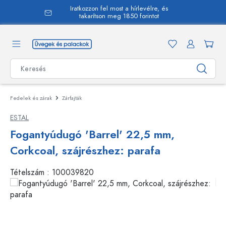
Iratkozzon fel most a hírlevélre, és
 tartalomra
takarítson meg 1850 forintot
Fedelek és zárak
Zárfajták
ESTAL
Fogantyúdugó 'Barrel' 22,5 mm,
Corkcoal, szájrészhez: parafa
Tételszám :
100039820