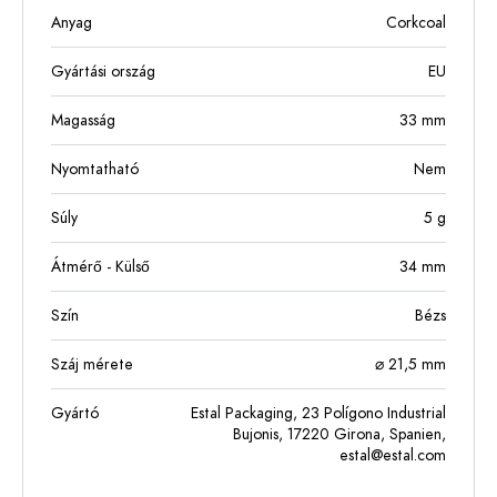
Anyag
Corkcoal
Gyártási ország
EU
Magasság
33
mm
Nyomtatható
Nem
Súly
5
g
Átmérő - Külső
34
mm
Szín
Bézs
Száj mérete
⌀ 21,5 mm
Gyártó
Estal Packaging, 23 Polígono Industrial
Bujonis, 17220 Girona, Spanien,
estal@estal.com