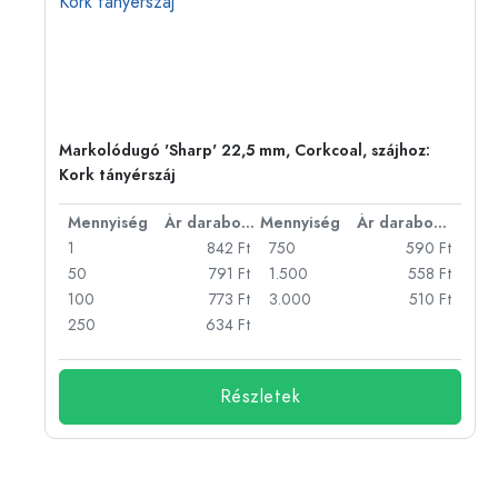
:
Markolódugó 'Sharp' 22,5 mm, Corkcoal, szájhoz:
Kork tányérszáj
bonként
Mennyiség
Ár darabonként
Mennyiség
Ár darabonként
Ft
1
842 Ft
750
590 Ft
Ft
50
791 Ft
1.500
558 Ft
Ft
100
773 Ft
3.000
510 Ft
Ft
250
634 Ft
Részletek