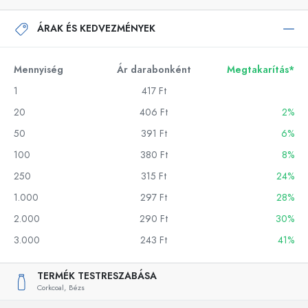
ÁRAK ÉS KEDVEZMÉNYEK
Mennyiség
Ár darabonként
Megtakarítás*
1
417 Ft
20
406 Ft
2%
50
391 Ft
6%
100
380 Ft
8%
250
315 Ft
24%
1.000
297 Ft
28%
2.000
290 Ft
30%
3.000
243 Ft
41%
TERMÉK TESTRESZABÁSA
Corkcoal,
Bézs