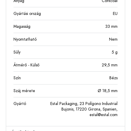
Anyag
Corkcoal
Gyártási ország
EU
Magasság
33
mm
Nyomtatható
Nem
Súly
5
g
Átmérő - Külső
29,5
mm
Szín
Bézs
Száj mérete
Ø 18,5 mm
Gyártó
Estal Packaging, 23 Polígono Industrial
Bujonis, 17220 Girona, Spanien,
estal@estal.com