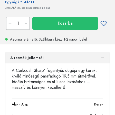
Egységár:
417 Ft
Árak ÁFÁ-val, szállítási költség nélkül
Kosárba
Azonnal elérhető.
Szállításra kész
: 1-2 napon belül
A termék jellemzői
A Corkcoal 'Sharp' fogantyús dugója egy kerek,
kiváló minőségű parafadugó 19,5 mm átmérővel.
Ideális biztonságos és stílusos lezáráshoz –
masszív és könnyen kezelhető.
Alak - Alap
Kerek