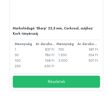
:
Markolódugó 'Sharp' 22,5 mm, Corkcoal, szájhoz:
Kork tányérszáj
bonként
Mennyiség
Ár darabonként
Mennyiség
Ár darabonként
Ft
1
837 Ft
750
587 Ft
Ft
50
786 Ft
1.500
554 Ft
Ft
100
768 Ft
3.000
507 Ft
Ft
250
630 Ft
Részletek