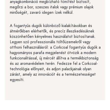
anyagkombináció megbízható tömítést biztosít,
megőrzi a bor, szeszes italok vagy prémium olajok
minőségét, zavaró idegen ízek nélkül.
A fogantyús dugók különböző kialakításokban és
átmérőkben elérhetők, és precíz illeszkedésüknek
köszönhetően kényelmes használatot biztosítanak.
Legyen szó professzionális töltőüzemekről vagy
otthoni felhasználásról: a Corkcoal fogantyús dugók a
hagyományos parafa megjelenést ötvözik a modern
funkcionalitással, új mércét állítva a termékbiztonság
és az aromavédelem terén. Fedezze fel a Corkcoal-
technológia előnyeit, és adjon palackjainak olyan
zárást, amely az innovációt és a természetességet
egyesíti.