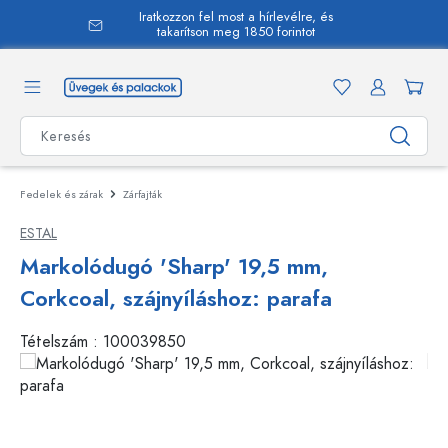
Iratkozzon fel most a hírlevélre, és
 tartalomra
takarítson meg 1850 forintot
Fedelek és zárak
Zárfajták
ESTAL
Markolódugó 'Sharp' 19,5 mm,
Corkcoal, szájnyíláshoz: parafa
Tételszám :
100039850