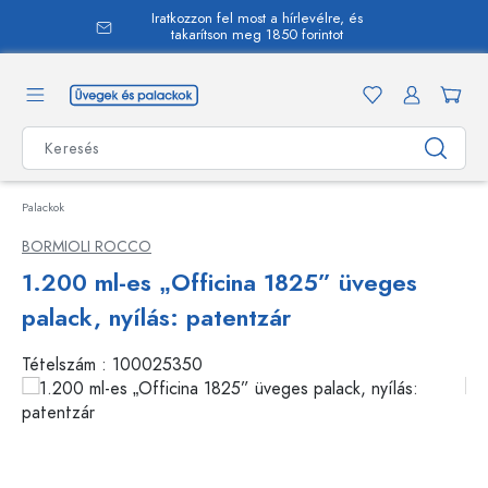
Iratkozzon fel most a hírlevélre, és
 tartalomra
takarítson meg 1850 forintot
Palackok
BORMIOLI ROCCO
1.200 ml-es „Officina 1825” üveges
palack, nyílás: patentzár
Tételszám :
100025350