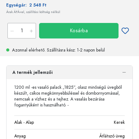
Egységár:
2 548 Ft
Árak ÁFÁ-val, szállítási költség nélkül
Kosárba
Azonnal elérhető.
Szállításra kész
: 1-2 napon belül
A termék jellemzői
1200 ml -es vasaló palack „1825”, olasz minőségű üvegből
készült, csíkos megkönnyebbüléssel és dombornyomással,
nemcsak a vízhez és a tejhez. A vasalás bezárása
fogantyúként is használható. -
Alak - Alap
Kerek
Anyag
Átlátszó üveg