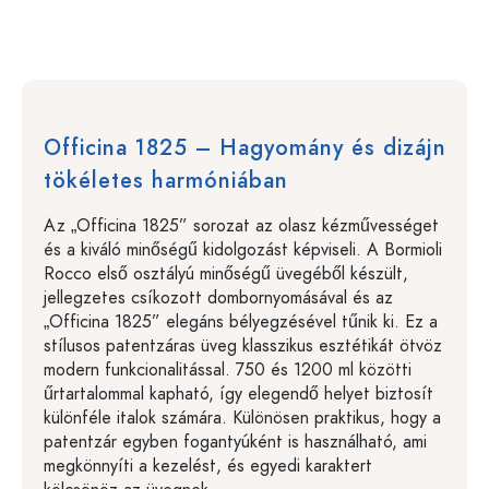
Officina 1825 – Hagyomány és dizájn
tökéletes harmóniában
Az „Officina 1825” sorozat az olasz kézművességet
és a kiváló minőségű kidolgozást képviseli. A Bormioli
Rocco első osztályú minőségű üvegéből készült,
jellegzetes csíkozott dombornyomásával és az
„Officina 1825” elegáns bélyegzésével tűnik ki. Ez a
stílusos patentzáras üveg klasszikus esztétikát ötvöz
modern funkcionalitással. 750 és 1200 ml közötti
űrtartalommal kapható, így elegendő helyet biztosít
különféle italok számára. Különösen praktikus, hogy a
patentzár egyben fogantyúként is használható, ami
megkönnyíti a kezelést, és egyedi karaktert