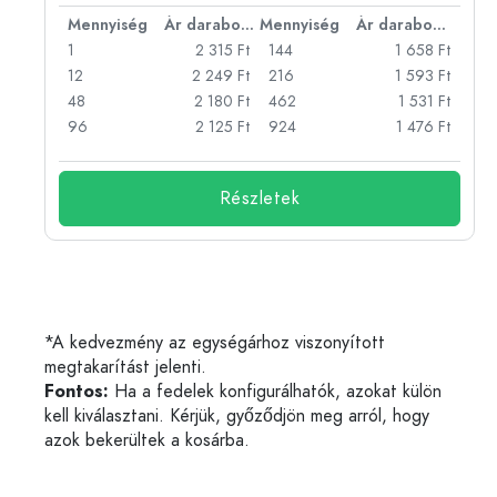
bonként
Mennyiség
Ár darabonként
Mennyiség
Ár darabonként
Ft
1
2 315 Ft
144
1 658 Ft
Ft
12
2 249 Ft
216
1 593 Ft
Ft
48
2 180 Ft
462
1 531 Ft
Ft
96
2 125 Ft
924
1 476 Ft
Részletek
*A kedvezmény az egységárhoz viszonyított
megtakarítást jelenti.
Fontos:
Ha a fedelek konfigurálhatók, azokat külön
kell kiválasztani. Kérjük, győződjön meg arról, hogy
azok bekerültek a kosárba.