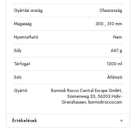
Gyártási ország
Olaszország
Magasság
300
, 310
mm
Nyomtatható
Nem
Súly
667
g
Térfogat
1200
ml
Szín
Átlátszó
Gyártó
Bormioli Rocco Central Europe GmbH,
Sonnenweg 20, 56203 Höhr-
Grenzhausen, bormiolirocco.com
Értékelések