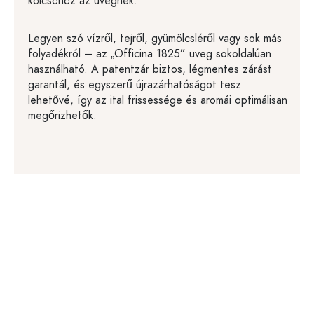
kölcsönöz az üvegnek.
Legyen szó vízről, tejről, gyümölcsléről vagy sok más
folyadékról – az „Officina 1825” üveg sokoldalúan
használható. A patentzár biztos, légmentes zárást
garantál, és egyszerű újrazárhatóságot tesz
lehetővé, így az ital frissessége és aromái optimálisan
megőrizhetők.