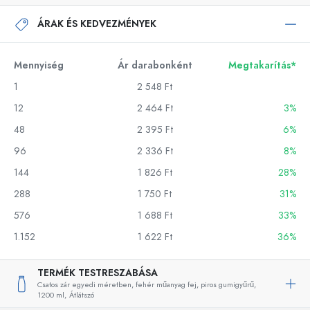
ÁRAK ÉS KEDVEZMÉNYEK
Mennyiség
Ár darabonként
Megtakarítás*
1
2 548 Ft
12
2 464 Ft
3%
48
2 395 Ft
6%
96
2 336 Ft
8%
144
1 826 Ft
28%
288
1 750 Ft
31%
576
1 688 Ft
33%
1.152
1 622 Ft
36%
TERMÉK TESTRESZABÁSA
Csatos zár egyedi méretben, fehér műanyag fej, piros gumigyűrű,
1200 ml,
Átlátszó