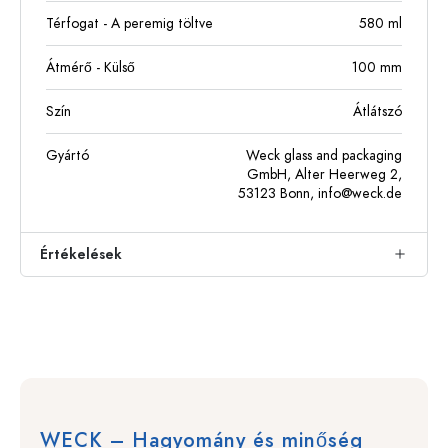
Térfogat - A peremig töltve
580
ml
Átmérő - Külső
100
mm
Szín
Átlátszó
Gyártó
Weck glass and packaging
GmbH, Alter Heerweg 2,
53123 Bonn,
info@weck.de
Értékelések
WECK – Hagyomány és minőség