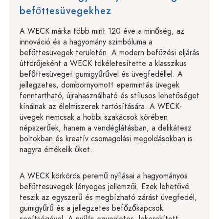
befőttesüvegekhez
A WECK márka több mint 120 éve a minőség, az
innováció és a hagyomány szimbóluma a
befőttesüvegek területén. A modern befőzési eljárás
úttörőjeként a WECK tökéletesítette a klasszikus
befőttesüveget gumigyűrűvel és üvegfedéllel. A
jellegzetes, dombornyomott epermintás üvegek
fenntartható, újrahasználható és stílusos lehetőséget
kínálnak az élelmiszerek tartósítására. A WECK-
üvegek nemcsak a hobbi szakácsok körében
népszerűek, hanem a vendéglátásban, a delikátesz
boltokban és kreatív csomagolási megoldásokban is
nagyra értékelik őket.
A WECK körkörös peremű nyílásai a hagyományos
befőttesüvegek lényeges jellemzői. Ezek lehetővé
teszik az egyszerű és megbízható zárást üvegfedél,
gumigyűrű és a jellegzetes befőzőkapcsok
segítségével. A nyílás egyenletes, lekerekített