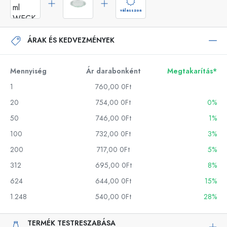
válasszon
ÁRAK ÉS KEDVEZMÉNYEK
Mennyiség
Ár darabonként
Megtakarítás*
1
760,00 0Ft
20
754,00 0Ft
0%
50
746,00 0Ft
1%
100
732,00 0Ft
3%
200
717,00 0Ft
5%
312
695,00 0Ft
8%
624
644,00 0Ft
15%
1.248
540,00 0Ft
28%
TERMÉK TESTRESZABÁSA