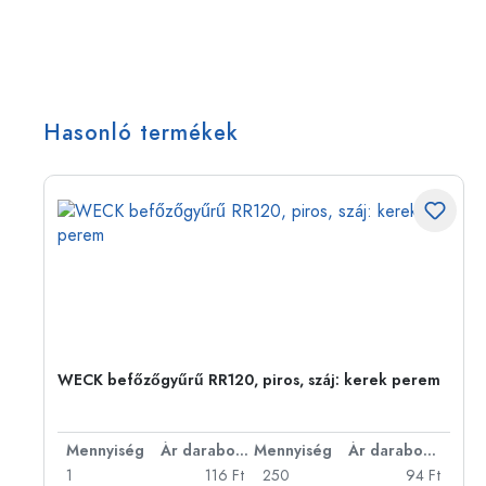
Hasonló termékek
WECK befőzőgyűrű RR120, piros, száj: kerek perem
bonként
Mennyiség
Ár darabonként
Mennyiség
Ár darabonként
Ft
1
116 Ft
250
94 Ft