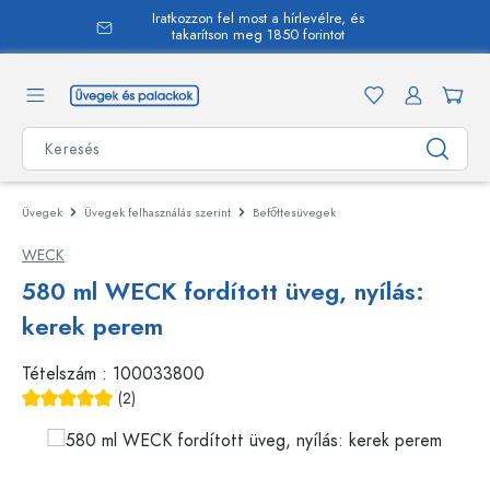
Iratkozzon fel most a hírlevélre, és
 tartalomra
takarítson meg 1850 forintot
Üvegek
Üvegek felhasználás szerint
Befőttesüvegek
WECK
580 ml WECK fordított üveg, nyílás:
kerek perem
Tételszám :
100033800
(2)
Átlagos értékelés 5 a 5 csillagból