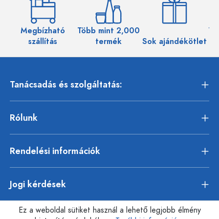
Megbízható
Több mint 2,000
Töb
szállítás
termék
Sok ajándékötlet
Tanácsadás és szolgáltatás:
Rólunk
Rendelési információk
Jogi kérdések
Ez a weboldal sütiket használ a lehető legjobb élmény