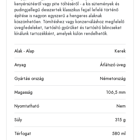
kenyérsütésről vagy pite töltéséről - a kis sütemények és
pudingjellegű desszertek klasszikus fejjel lefelé történő
építése is nagyon egyszerű a hengeres alaknak
köszönhetően. Tömítéshez vagy konzerváláshoz megfelelő
üvegfedeleket, tartósító gyűrűket és tartósító bilincseket
kínálunk tartozékként, amelyek külön rendelhetők.
Alak - Alap
Kerek
Anyag
Átlátszó üveg
Gyártási ország
Németország
Magasság
106,5
mm
Nyomtatható
Nem
Súly
315
g
Térfogat
580
ml