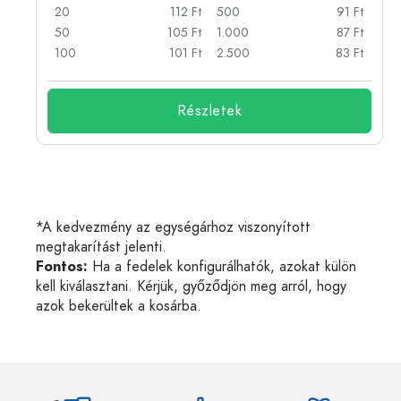
Ft
20
112 Ft
500
91 Ft
Ft
50
105 Ft
1.000
87 Ft
Ft
100
101 Ft
2.500
83 Ft
Részletek
*A kedvezmény az egységárhoz viszonyított
megtakarítást jelenti.
Fontos:
Ha a fedelek konfigurálhatók, azokat külön
kell kiválasztani. Kérjük, győződjön meg arról, hogy
azok bekerültek a kosárba.