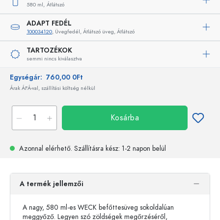
580 ml,
Átlátszó
ADAPT FEDÉL
100034120
, Üvegfedél, Átlátszó üveg, Átlátszó
TARTOZÉKOK
semmi nincs kiválasztva
Egységár:
760,00 0Ft
Árak ÁFÁ-val, szállítási költség nélkül
Kosárba
Azonnal elérhető.
Szállításra kész
: 1-2 napon belül
A termék jellemzői
A nagy, 580 ml-es WECK befőttesüveg sokoldalúan
meggyőző. Legyen szó zöldségek megőrzéséről,