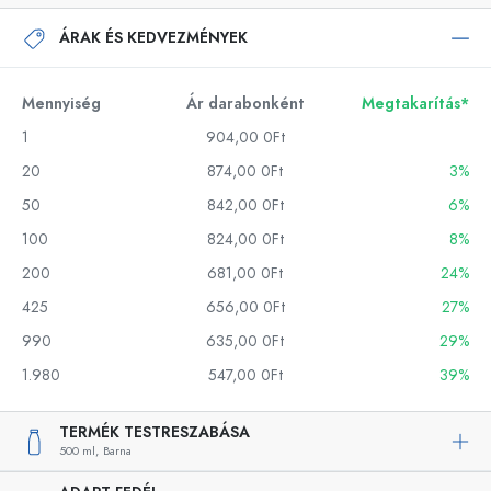
ÁRAK ÉS KEDVEZMÉNYEK
Mennyiség
Ár darabonként
Megtakarítás*
1
904,00 0Ft
20
874,00 0Ft
3%
50
842,00 0Ft
6%
100
824,00 0Ft
8%
200
681,00 0Ft
24%
425
656,00 0Ft
27%
990
635,00 0Ft
29%
1.980
547,00 0Ft
39%
TERMÉK TESTRESZABÁSA
500 ml,
Barna