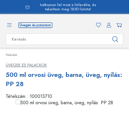
Iratkozzon fel most a hírlevélre, és
 tartalomra
takarítson meg 1850 forintot
Palackok
ÜVEGEK ES PALACKOK
500 ml orvosi üveg, barna, üveg, nyílás:
PP 28
Tételszám :
100013710