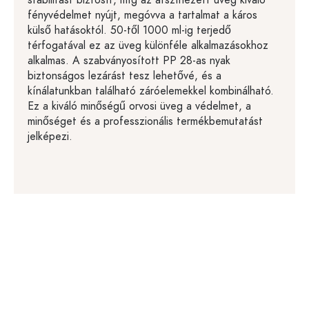
stabilitást biztosít, míg az átszínezett üveg kiváló
fényvédelmet nyújt, megóvva a tartalmat a káros
külső hatásoktól. 50-től 1000 ml-ig terjedő
térfogatával ez az üveg különféle alkalmazásokhoz
alkalmas. A szabványosított PP 28-as nyak
biztonságos lezárást tesz lehetővé, és a
kínálatunkban található záróelemekkel kombinálható.
Ez a kiváló minőségű orvosi üveg a védelmet, a
minőséget és a professzionális termékbemutatást
jelképezi.