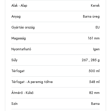
Alak - Alap
Kerek
Anyag
Barna üveg
Gyártási ország
EU
Magasság
161
mm
Nyomtatható
Igen
Súly
267
, 285
g
Térfogat
500
ml
Térfogat - A peremig töltve
548
ml
Átmérő - Külső
82
mm
Szín
Barna