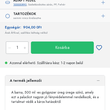
ADAPT FEDÉL
100000890
, Szabotázsbiztos zárás, PP, Fehér
TARTOZÉKOK
semmi nincs kiválasztva
Egységár:
904,00 0Ft
Árak ÁFÁ-val, szállítási költség nélkül
Kosárba
Azonnal elérhető.
Szállításra kész
: 1-2 napon belül
A termék jellemzői
A barna, 500 ml -es gyógyszer üveg üvege színű, amely
ezt a palackot nagyon jó fényvédelemmel rendelkezik, és a
tartalmat védik a káros hatásoktól.