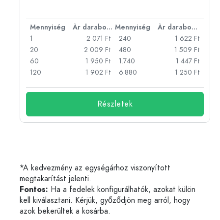
bonként
Mennyiség
Ár darabonként
Mennyiség
Ár darabonként
Ft
1
2 071 Ft
240
1 622 Ft
Ft
20
2 009 Ft
480
1 509 Ft
Ft
60
1 950 Ft
1.740
1 447 Ft
Ft
120
1 902 Ft
6.880
1 250 Ft
Részletek
*A kedvezmény az egységárhoz viszonyított
megtakarítást jelenti.
Fontos:
Ha a fedelek konfigurálhatók, azokat külön
kell kiválasztani. Kérjük, győződjön meg arról, hogy
azok bekerültek a kosárba.