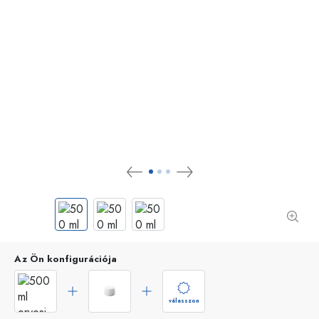
Az Ön konfigurációja
válasszon