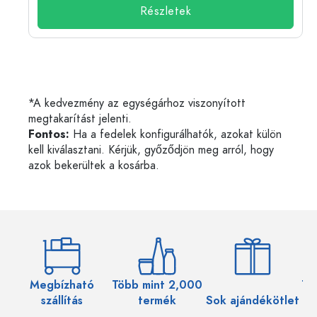
Részletek
*A kedvezmény az egységárhoz viszonyított
megtakarítást jelenti.
Fontos:
Ha a fedelek konfigurálhatók, azokat külön
kell kiválasztani. Kérjük, győződjön meg arról, hogy
azok bekerültek a kosárba.
Megbízható
Több mint 2,000
Töb
szállítás
termék
Sok ajándékötlet