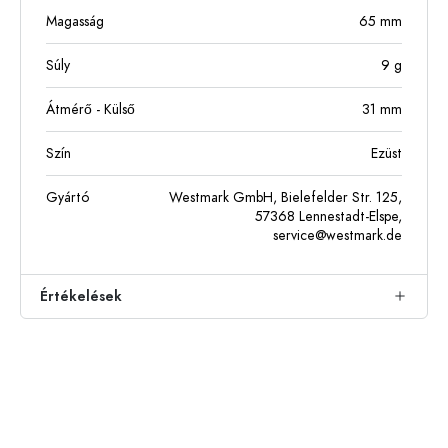
Magasság
65
mm
Súly
9
g
Átmérő - Külső
31
mm
Szín
Ezüst
Gyártó
Westmark GmbH, Bielefelder Str. 125,
57368 Lennestadt-Elspe,
service@westmark.de
Értékelések