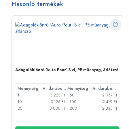
Hasonló termékek
Adagolókiöntő 'Auto Pour' 3 cl, PE-műanyag, átlátszó
bonként
Mennyiség
Ár darabonként
Mennyiség
Ár darabonként
Ft
1
3 223 Ft
50
2 957 Ft
Ft
10
3 125 Ft
100
2 419 Ft
Ft
20
3 030 Ft
200
2 335 Ft