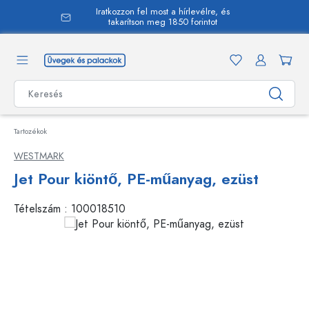
Iratkozzon fel most a hírlevélre, és
 tartalomra
takarítson meg 1850 forintot
Tartozékok
WESTMARK
Jet Pour kiöntő, PE-műanyag, ezüst
Tételszám :
100018510