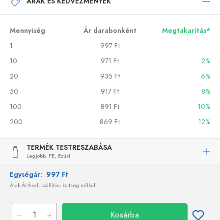
ÁRAK ÉS KEDVEZMÉNYEK
Mennyiség
Ár darabonként
Megtakarítás*
1
997 Ft
10
971 Ft
2%
20
935 Ft
6%
50
917 Ft
8%
100
891 Ft
10%
200
869 Ft
12%
TERMÉK TESTRESZABÁSA
Legjobb,
PE,
Ezüst
Egységár:
997 Ft
Árak ÁFÁ-val, szállítási költség nélkül
Kosárba