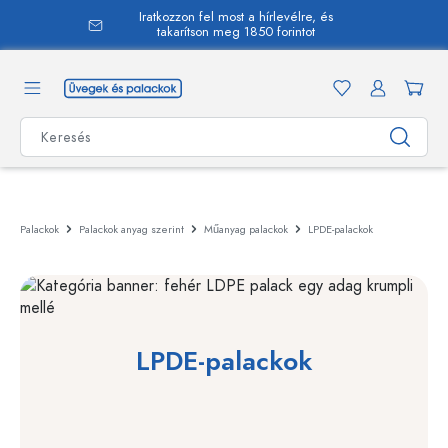
Iratkozzon fel most a hírlevélre, és
 tartalomra
takarítson meg 1850 forintot
Palackok
Palackok anyag szerint
Műanyag palackok
LPDE-palackok
LPDE-palackok