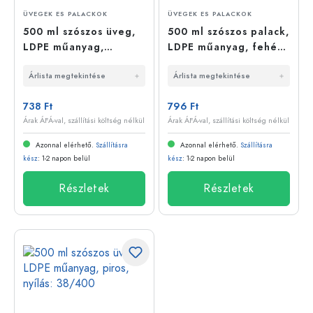
ÜVEGEK ES PALACKOK
ÜVEGEK ES PALACKOK
500 ml szószos üveg,
500 ml szószos palack,
LDPE műanyag,
LDPE műanyag, fehér,
természetes, nyílás:
nyílás: 38/400
Árlista megtekintése
Árlista megtekintése
38/400
738 Ft
796 Ft
Árak ÁFÁ-val, szállítási költség nélkül
Árak ÁFÁ-val, szállítási költség nélkül
Azonnal elérhető.
Szállításra
Azonnal elérhető.
Szállításra
kész
: 1-2 napon belül
kész
: 1-2 napon belül
Részletek
Részletek