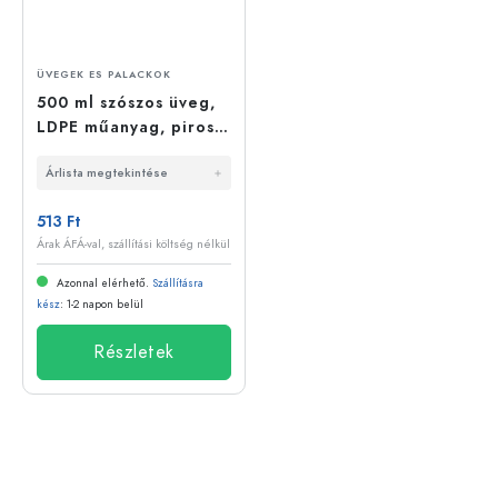
ÜVEGEK ES PALACKOK
500 ml szószos üveg,
LDPE műanyag, piros,
nyílás: 38/400
Árlista megtekintése
513 Ft
Árak ÁFÁ-val, szállítási költség nélkül
Azonnal elérhető.
Szállításra
kész
: 1-2 napon belül
Részletek