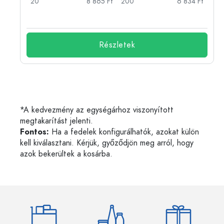
Ft
20
8 865 Ft
200
6 834 Ft
Részletek
*A kedvezmény az egységárhoz viszonyított
megtakarítást jelenti.
Fontos:
Ha a fedelek konfigurálhatók, azokat külön
kell kiválasztani. Kérjük, győződjön meg arról, hogy
azok bekerültek a kosárba.