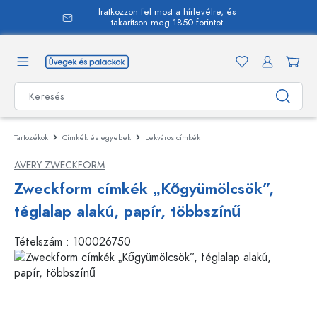
Iratkozzon fel most a hírlevélre, és
 tartalomra
takarítson meg 1850 forintot
Tartozékok
Címkék és egyebek
Lekváros címkék
AVERY ZWECKFORM
Zweckform címkék „Kőgyümölcsök”,
téglalap alakú, papír, többszínű
Tételszám :
100026750