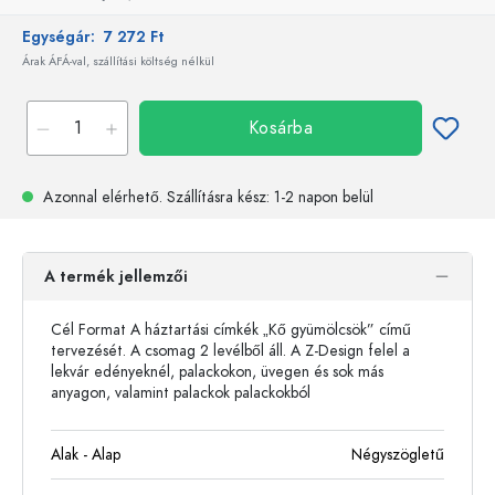
Egységár:
7 272 Ft
Árak ÁFÁ-val, szállítási költség nélkül
Kosárba
Azonnal elérhető.
Szállításra kész
: 1-2 napon belül
A termék jellemzői
Cél Format A háztartási címkék „Kő gyümölcsök” című
tervezését. A csomag 2 levélből áll. A Z-Design felel a
lekvár edényeknél, palackokon, üvegen és sok más
anyagon, valamint palackok palackokból
Alak - Alap
Négyszögletű