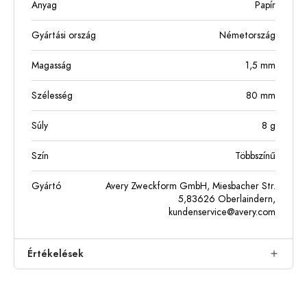
Anyag
Papír
Gyártási ország
Németország
Magasság
1,5
mm
Szélesség
80
mm
Súly
8
g
Szín
Többszínű
Gyártó
Avery Zweckform GmbH, Miesbacher Str.
5,83626 Oberlaindern,
kundenservice@avery.com
Értékelések