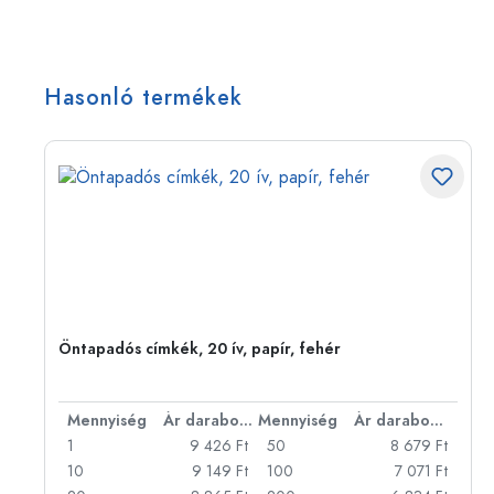
Hasonló termékek
Öntapadós címkék, 20 ív, papír, fehér
bonként
Mennyiség
Ár darabonként
Mennyiség
Ár darabonként
Ft
1
9 426 Ft
50
8 679 Ft
Ft
10
9 149 Ft
100
7 071 Ft