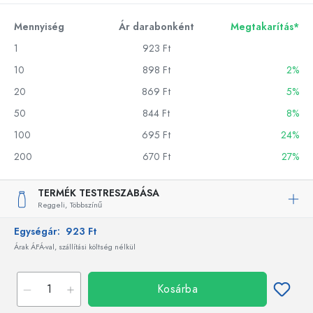
Mennyiség
Ár darabonként
Megtakarítás*
1
923 Ft
10
898 Ft
2%
20
869 Ft
5%
50
844 Ft
8%
100
695 Ft
24%
200
670 Ft
27%
TERMÉK TESTRESZABÁSA
Reggeli,
Többszínű
Egységár:
923 Ft
Árak ÁFÁ-val, szállítási költség nélkül
Kosárba