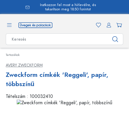
Iratkozzon fel most a hírlevélre, és
 tartalomra
takarítson meg 1850 forintot
Tartozékok
AVERY ZWECKFORM
Zweckform címkék 'Reggeli', papír,
többszínű
Tételszám :
100032410