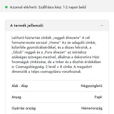
Azonnal elérhető.
Szállításra kész
: 1-2 napon belül
A termék jellemzői
Leírható háztartási címkék „reggeli élvezete” A cél
formatervezési sorozat „Home” Az ön adagoló címkéi,
különféle gyümölcskísérőkkel, és a díszes feliratok, a
„Glück” reggeli és a „Pure élvezet” az öníráshoz
szükséges szöveges mezővel, alkalmas a dekoratívra Házi
finomságuk címkézése, de a tinker és a díszítés érdekében
is. Csomagolóegység: 2 levél = 8 címke. A megadott
dimenziók a teljes csomagolásra vonatkoznak.
Alak - Alap
Négyszögletű
Anyag
Papír
Gyártási ország
Németország