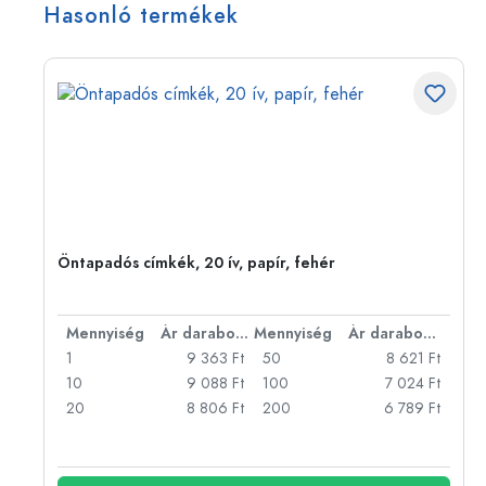
Hasonló termékek
Öntapadós címkék, 20 ív, papír, fehér
bonként
Mennyiség
Ár darabonként
Mennyiség
Ár darabonként
Ft
1
9 363 Ft
50
8 621 Ft
Ft
10
9 088 Ft
100
7 024 Ft
Ft
20
8 806 Ft
200
6 789 Ft