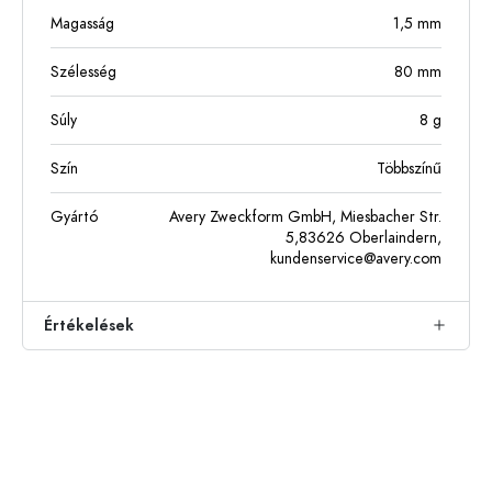
Magasság
1,5
mm
Szélesség
80
mm
Súly
8
g
Szín
Többszínű
Gyártó
Avery Zweckform GmbH, Miesbacher Str.
5,83626 Oberlaindern,
kundenservice@avery.com
Értékelések