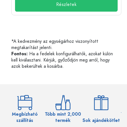
Részletek
*A kedvezmény az egységárhoz viszonyított
megtakarítást jelenti.
Fontos:
Ha a fedelek konfigurálhatók, azokat külön
kell kiválasztani. Kérjük, győződjön meg arról, hogy
azok bekerültek a kosárba.
Megbízható
Több mint 2,000
Töb
szállítás
termék
Sok ajándékötlet