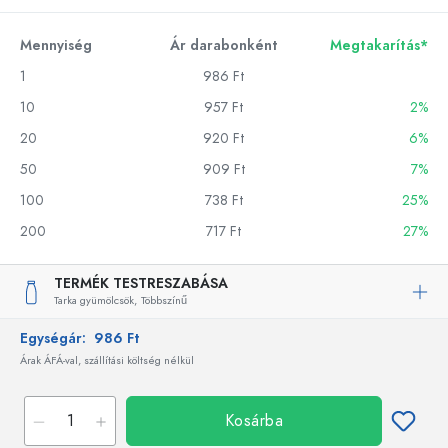
Mennyiség
Ár darabonként
Megtakarítás*
1
986 Ft
10
957 Ft
2%
20
920 Ft
6%
50
909 Ft
7%
100
738 Ft
25%
200
717 Ft
27%
TERMÉK TESTRESZABÁSA
Tarka gyümölcsök,
Többszínű
Egységár:
986 Ft
Árak ÁFÁ-val, szállítási költség nélkül
Kosárba