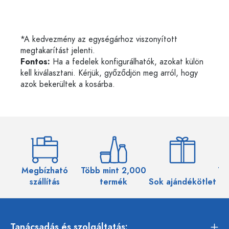
*A kedvezmény az egységárhoz viszonyított
megtakarítást jelenti.
Fontos:
Ha a fedelek konfigurálhatók, azokat külön
kell kiválasztani. Kérjük, győződjön meg arról, hogy
azok bekerültek a kosárba.
Megbízható
Több mint 2,000
Töb
szállítás
termék
Sok ajándékötlet
Tanácsadás és szolgáltatás: