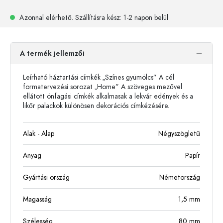
Azonnal elérhető.
Szállításra kész
: 1-2 napon belül
A termék jellemzői
Leírható háztartási címkék „Színes gyümölcs” A cél
formatervezési sorozat „Home” A szöveges mezővel
ellátott önfagási címkék alkalmasak a lekvár edények és a
likőr palackok különösen dekorációs címkézésére.
Alak - Alap
Négyszögletű
Anyag
Papír
Gyártási ország
Németország
Magasság
1,5
mm
Szélesség
80
mm