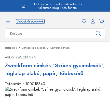
Iratkozzon fel most a hírlevélre, és
 tartalomra
takarítson meg 1850 forintot
Tartozékok
Címkék és egyebek
Lekváros címkék
AVERY ZWECKFORM
Zweckform címkék 'Színes gyümölcsök',
téglalap alakú, papír, többszínű
Tételszám :
100018840