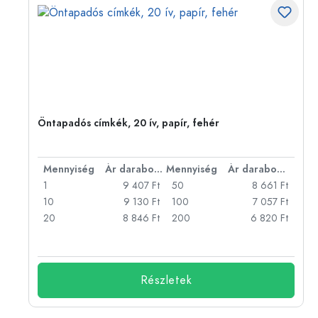
Öntapadós címkék, 20 ív, papír, fehér
bonként
Mennyiség
Ár darabonként
Mennyiség
Ár darabonként
Ft
1
9 407 Ft
50
8 661 Ft
Ft
10
9 130 Ft
100
7 057 Ft
Ft
20
8 846 Ft
200
6 820 Ft
Részletek