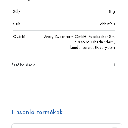
Súly
8
g
Szín
Többszínű
Gyártó
Avery Zweckform GmbH, Miesbacher Str.
5,83626 Oberlaindern,
kundenservice@avery.com
Értékelések
Hasonló termékek