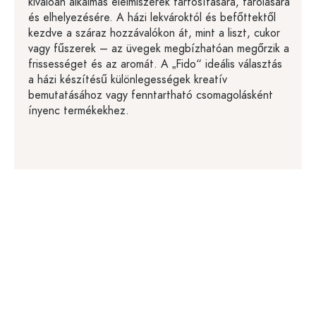
kiválóan alkalmas élelmiszerek tartósítására, tárolására
és elhelyezésére. A házi lekvároktól és befőttektől
kezdve a száraz hozzávalókon át, mint a liszt, cukor
vagy fűszerek – az üvegek megbízhatóan megőrzik a
frissességet és az aromát. A „Fido“ ideális választás
a házi készítésű különlegességek kreatív
bemutatásához vagy fenntartható csomagolásként
ínyenc termékekhez.