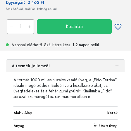
Egységár:
2 462 Ft
Árak ÁFÁ-val, szállítási költség nélkül
Kosárba
Azonnal elérhető.
Szállításra kész
: 1-2 napon belül
A termék jellemzői
A formás 1000 ml -es huzalos vasaló üveg, a „Fido Terrina”
ideális megőrzéshez. Beleértve a huzalkonzolokat, az
üvegfedeleket és a fehér gumi gyűrűt. Kínálunk a „Fido”
sorozat szemüvegét is, sok más méretben is!
Alak - Alap
Kerek
Anyag
Átlátszó üveg