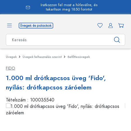
Iratkozzon fel most a hírlevélre, és
 tartalomra
takarítson meg 1850 forintot
Üvegek
Üvegek felhasználás szerint
Befőttesüvegek
FIDO
1.000 ml drótkapcsos üveg 'Fido',
nyílás: drótkapcsos záróelem
Tételszám :
100035540