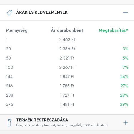
ÁRAK ÉS KEDVEZMÉNYEK
Mennyiség
Ár darabonként
Megtakarítás*
1
2 462 Ft
20
2 386 Ft
3%
50
2 321 Ft
5%
100
2 267 Ft
7%
144
1 847 Ft
24%
216
1 785 Ft
27%
288
1 727 Ft
29%
576
1 481 Ft
39%
TERMÉK TESTRESZABÁSA
Üvegfedél átlátszó, fémcsat, fehér gumigyűrű,
1000 ml,
Átlátszó