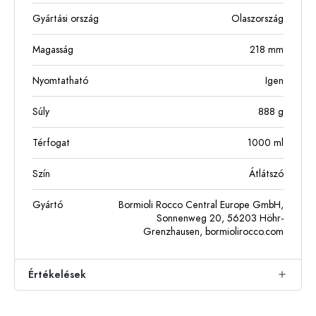
Gyártási ország
Olaszország
Magasság
218
mm
Nyomtatható
Igen
Súly
888
g
Térfogat
1000
ml
Szín
Átlátszó
Gyártó
Bormioli Rocco Central Europe GmbH,
Sonnenweg 20, 56203 Höhr-
Grenzhausen, bormiolirocco.com
Értékelések