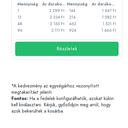
bonként
Mennyiség
Ár darabonként
Mennyiség
Ár darabonként
Ft
1
2 299 Ft
144
1 647 Ft
Ft
12
2 234 Ft
216
1 582 Ft
Ft
48
2 165 Ft
462
1 521 Ft
Ft
96
2 111 Ft
924
1 466 Ft
Részletek
*A kedvezmény az egységárhoz viszonyított
megtakarítást jelenti.
Fontos:
Ha a fedelek konfigurálhatók, azokat külön
kell kiválasztani. Kérjük, győződjön meg arról, hogy
azok bekerültek a kosárba.