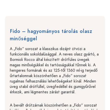
Fido – hagyományos tárolás olasz
minőséggel
A „Fido“ sorozat a klasszikus dizájnt ötvözi a
funkcionális sokoldalúsággal. A neves olasz gyártó, a
Bormioli Rocco által készített drótfüles üvegek
magas minőségükkel és tartósságukkal tűnnek ki. A
hengeres formának és az 125-től 1360 ml-ig terjedő
űrtartalomnak köszönhetően a „Fido“ sorozat
rugalmas felhasználási lehetőségeket kínál. Minden
üveg stabil drótfüllel, üvegfedéllel és gumigyűrűvel
érkezik, ami légmentes zárást garantál.
A bevált drótzárnak köszönhetően a „Fido“ sorozat