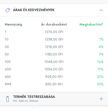
ÁRAK ÉS KEDVEZMÉNYEK
Mennyiség
Ár darabonként
Megtakarítás*
1
1276,00 0Ft
10
1258,00 0Ft
1%
20
1218,00 0Ft
4%
50
1185,00 0Ft
7%
100
1068,00 0Ft
16%
200
1054,00 0Ft
17%
450
929,00 0Ft
27%
999
850,00 0Ft
33%
TERMÉK TESTRESZABÁSA
PET,
1000 ml,
Átlátszó