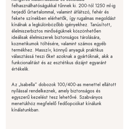
felhasználhatóságukkal tűnnek ki. 200-tól 1250 ml-ig
terjedő űrtartalommal, valamint átlátszó, fehér és
fekete színekben elérhetők, így rugalmas megoldást
kínálnak a legkülönbözőbb igényekhez. Tanúsított,
élelmiszerbiztos minőségüknek köszönhetően
ideálisak élelmiszerek biztonságos tárolására,
kozmetikumok töltésére, valamint számos egyéb
termékhez. Masszív, könnyű anyaguk praktikus
választássá teszi őket azoknak a gyártóknak, akik a
funkcionalitást és az esztétikus dizájnt egyaránt
értékelik.
Az „Isabella” dobozok 100/400-as menettel ellátott
nyílással rendelkeznek, amely biztonságos és
egyszerű kezelést tesz lehetővé. Szabványos
menetükhöz megfelelő fedőopciókat kínálunk
kínálatunkban.