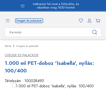
Iratkozzon fel most a hírlevélre, és
 tartalomra
takarítson meg 1850 forintot
Márka
Üvegek és palackok
ÜVEGEK ES PALACKOK
1.000 ml PET-doboz 'Isabella', nyílás:
100/400
Tételszám :
100028490