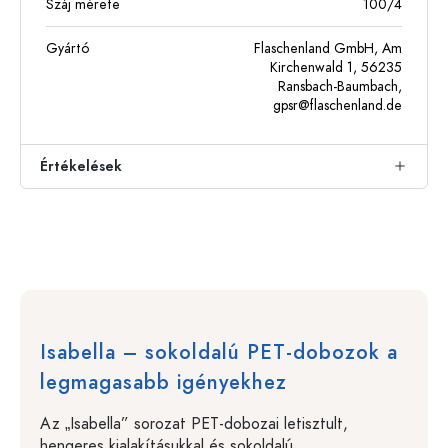
Száj mérete
100/4
Gyártó
Flaschenland GmbH, Am
Kirchenwald 1, 56235
Ransbach-Baumbach,
gpsr@flaschenland.de
Értékelések
Isabella – sokoldalú PET-dobozok a
legmagasabb igényekhez
Az „Isabella” sorozat PET-dobozai letisztult,
hengeres kialakításukkal és sokoldalú