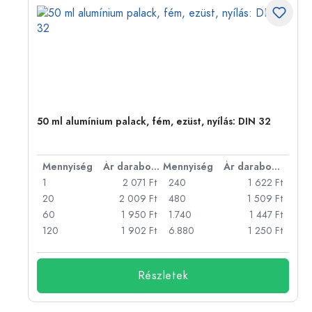
eg,
50 ml alumínium palack, fém, ezüst, nyílás: DIN 32
bonként
Mennyiség
Ár darabonként
Mennyiség
Ár darabonként
Ft
1
2 071 Ft
240
1 622 Ft
Ft
20
2 009 Ft
480
1 509 Ft
Ft
60
1 950 Ft
1.740
1 447 Ft
Ft
120
1 902 Ft
6.880
1 250 Ft
Részletek