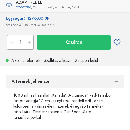
ADAPT FEDÉL
100000590
, Csavaros fedél, Alumínium, Ezüst
Egységár:
1276,00 0Ft
Árak ÁFÁ-val, szállítási költség nélkül
Kosárba
Azonnal elérhető.
Szállításra kész
: 1-2 napon belül
A termék jellemzői
1000 ml -es háziállat „Kanada”. A „Kanada” kedvtelésből
tartott adagja 10 cm -es nyílással rendelkezik, ezért
különösen alkalmas élelmiszerek és egyéb termékek
tárolására. Természetesen a Can Food -Safe -
tanúsítványokkal.