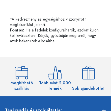
*A kedvezmény az egységárhoz viszonyított
megtakarítást jelenti.
Fontos:
Ha a fedelek konfigurálhatók, azokat külön
kell kiválasztani. Kérjük, győződjön meg arról, hogy
azok bekerültek a kosárba.
Megbízható
Több mint 2,000
Töb
szállítás
termék
Sok ajándékötlet
Tanácsadás és szolgáltatás: