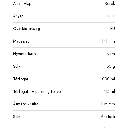
Alak - Alap
Kerek
Anyag
PET
Gyártási ország
EU
Magasság
141
mm
Nyomtatható
Nem
Súly
50
g
Térfogat
1000
ml
Térfogat - A peremig töltve
1115
ml
Átmérő - Külső
105
mm
Szín
Átlátszó