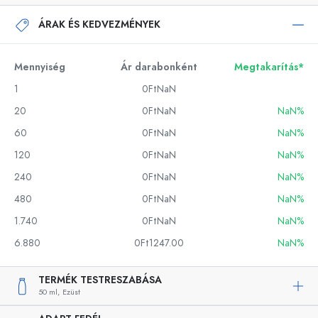
ÁRAK ÉS KEDVEZMÉNYEK
Mennyiség
Ár darabonként
Megtakarítás*
1
0FtNaN
20
0FtNaN
NaN%
60
0FtNaN
NaN%
120
0FtNaN
NaN%
240
0FtNaN
NaN%
480
0FtNaN
NaN%
1.740
0FtNaN
NaN%
6.880
0Ft1247.00
NaN%
TERMÉK TESTRESZABÁSA
50 ml,
Ezüst