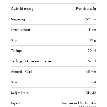
Gyártási ország
Franciaország
Magasság
62
mm
Nyomtatható
Nem
Súly
22
g
Térfogat
50
ml
Térfogat - A peremig töltve
64
ml
Átmérő - Külső
45
mm
Szín
Ezüst
Száj mérete
DIN 32
Gyártó
Flaschenland GmbH, Am