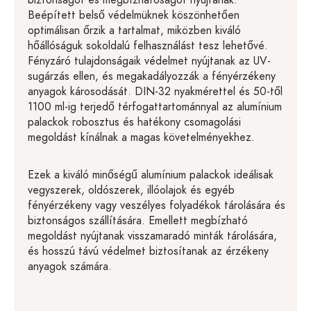
biztonságot és megbízhatóságot nyújtanak.
Beépített belső védelmüknek köszönhetően
optimálisan őrzik a tartalmat, miközben kiváló
hőállóságuk sokoldalú felhasználást tesz lehetővé.
Fényzáró tulajdonságaik védelmet nyújtanak az UV-
sugárzás ellen, és megakadályozzák a fényérzékeny
anyagok károsodását. DIN-32 nyakmérettel és 50-től
1100 ml-ig terjedő térfogattartománnyal az alumínium
palackok robosztus és hatékony csomagolási
megoldást kínálnak a magas követelményekhez.
Ezek a kiváló minőségű alumínium palackok ideálisak
vegyszerek, oldószerek, illóolajok és egyéb
fényérzékeny vagy veszélyes folyadékok tárolására és
biztonságos szállítására. Emellett megbízható
megoldást nyújtanak visszamaradó minták tárolására,
és hosszú távú védelmet biztosítanak az érzékeny
anyagok számára.