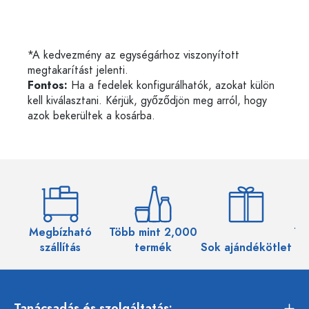
*A kedvezmény az egységárhoz viszonyított
megtakarítást jelenti.
Fontos:
Ha a fedelek konfigurálhatók, azokat külön
kell kiválasztani. Kérjük, győződjön meg arról, hogy
azok bekerültek a kosárba.
Megbízható
Több mint 2,000
Töb
szállítás
termék
Sok ajándékötlet
Tanácsadás és szolgáltatás: