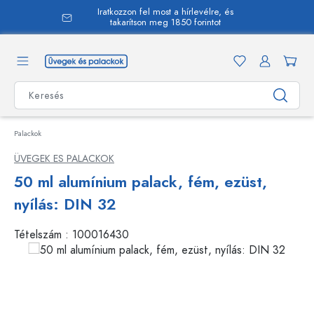
Iratkozzon fel most a hírlevélre, és
 tartalomra
takarítson meg 1850 forintot
Palackok
ÜVEGEK ES PALACKOK
50 ml alumínium palack, fém, ezüst,
nyílás: DIN 32
Tételszám :
100016430