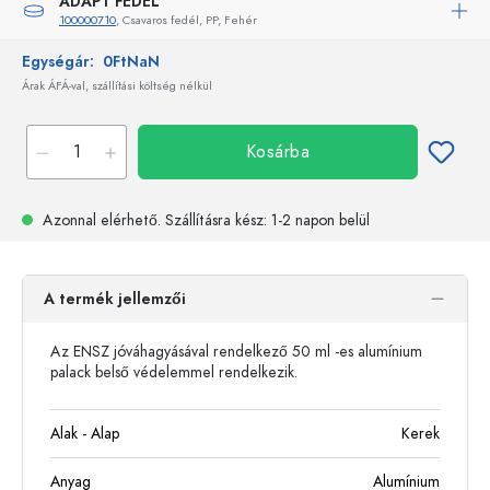
ADAPT FEDÉL
100000710
, Csavaros fedél, PP, Fehér
Egységár:
0FtNaN
Árak ÁFÁ-val, szállítási költség nélkül
Kosárba
Azonnal elérhető.
Szállításra kész
: 1-2 napon belül
A termék jellemzői
Az ENSZ jóváhagyásával rendelkező 50 ml -es alumínium
palack belső védelemmel rendelkezik.
Alak - Alap
Kerek
Anyag
Alumínium