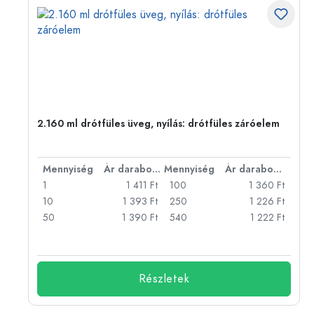
2.160 ml drótfüles üveg, nyílás: drótfüles záróelem
bonként
Mennyiség
Ár darabonként
Mennyiség
Ár darabonként
Ft
1
1 411 Ft
100
1 360 Ft
Ft
10
1 393 Ft
250
1 226 Ft
Ft
50
1 390 Ft
540
1 222 Ft
Ft
Részletek