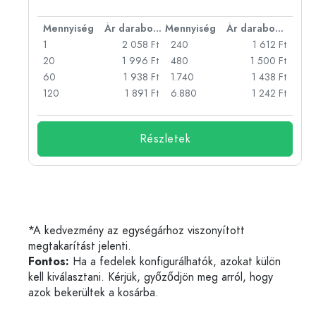
bonként
Mennyiség
Ár darabonként
Mennyiség
Ár darabonként
Ft
1
2 058 Ft
240
1 612 Ft
Ft
20
1 996 Ft
480
1 500 Ft
Ft
60
1 938 Ft
1.740
1 438 Ft
Ft
120
1 891 Ft
6.880
1 242 Ft
Részletek
*A kedvezmény az egységárhoz viszonyított
megtakarítást jelenti.
Fontos:
Ha a fedelek konfigurálhatók, azokat külön
kell kiválasztani. Kérjük, győződjön meg arról, hogy
azok bekerültek a kosárba.