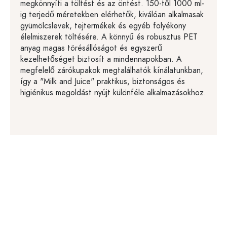
megkönnyíti a töltést és az öntést. 150-től 1000 ml-
ig terjedő méretekben elérhetők, kiválóan alkalmasak
gyümölcslevek, tejtermékek és egyéb folyékony
élelmiszerek töltésére. A könnyű és robusztus PET
anyag magas törésállóságot és egyszerű
kezelhetőséget biztosít a mindennapokban. A
megfelelő zárókupakok megtalálhatók kínálatunkban,
így a "Milk and Juice" praktikus, biztonságos és
higiénikus megoldást nyújt különféle alkalmazásokhoz.