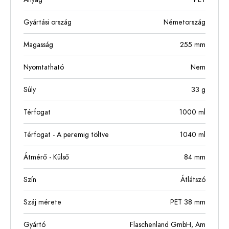
Gyártási ország
Németország
Magasság
255
mm
Nyomtatható
Nem
Súly
33
g
Térfogat
1000
ml
Térfogat - A peremig töltve
1040
ml
Átmérő - Külső
84
mm
Szín
Átlátszó
Száj mérete
PET 38 mm
Gyártó
Flaschenland GmbH, Am