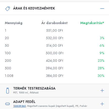
ÁRAK ÉS KEDVEZMÉNYEK
Mennyiség
Ár darabonként
Megtakarítás*
1
551,00 0Ft
20
532,00 0Ft
3%
50
514,00 0Ft
6%
100
500,00 0Ft
9%
200
424,00 0Ft
23%
500
394,00 0Ft
28%
1.008
384,00 0Ft
30%
TERMÉK TESTRESZABÁSA
PET,
1000 ml,
Átlátszó
ADAPT FEDÉL
100039560
, Rögzített csavaros kupak (rögzített kupak), PE, Fehér