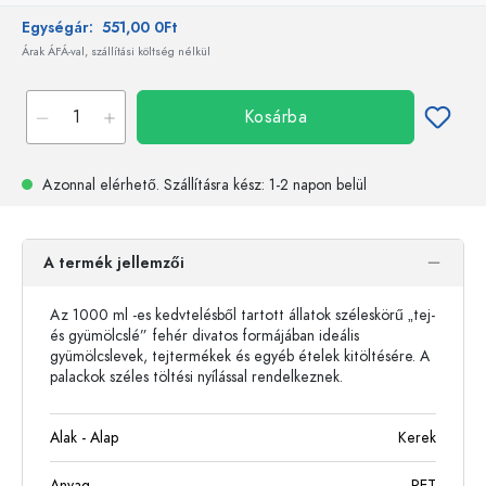
Egységár:
551,00 0Ft
Árak ÁFÁ-val, szállítási költség nélkül
Kosárba
Azonnal elérhető.
Szállításra kész
: 1-2 napon belül
A termék jellemzői
Az 1000 ml -es kedvtelésből tartott állatok széleskörű „tej-
és gyümölcslé” fehér divatos formájában ideális
gyümölcslevek, tejtermékek és egyéb ételek kitöltésére. A
palackok széles töltési nyílással rendelkeznek.
Alak - Alap
Kerek
Anyag
PET