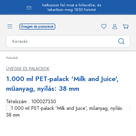
Iratkozzon fel most a hírlevélre, és
 tartalomra
takarítson meg 1850 forintot
Palackok
ÜVEGEK ES PALACKOK
1.000 ml PET-palack 'Milk and Juice',
műanyag, nyílás: 38 mm
Tételszám :
100027330