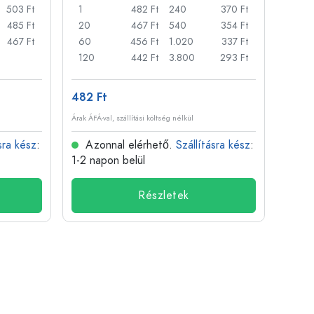
503 Ft
1
482 Ft
240
370 Ft
1
485 Ft
20
467 Ft
540
354 Ft
20
467 Ft
60
456 Ft
1.020
337 Ft
50
120
442 Ft
3.800
293 Ft
100
482 Ft
3 871
Árak ÁFÁ-val, szállítási költség nélkül
Árak ÁFÁ-
sra kész
:
Azonnal elérhető.
Szállításra kész
:
Azo
1-2 napon belül
1-2 n
Részletek