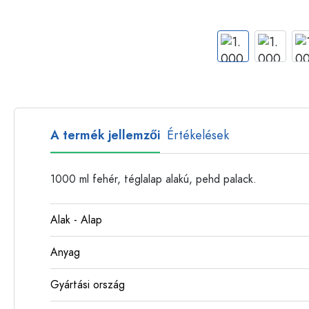
Műanyag palackok
A termék jellemzői
Értékelések
1000 ml fehér, téglalap alakú, pehd palack.
Alak - Alap
Anyag
Gyártási ország