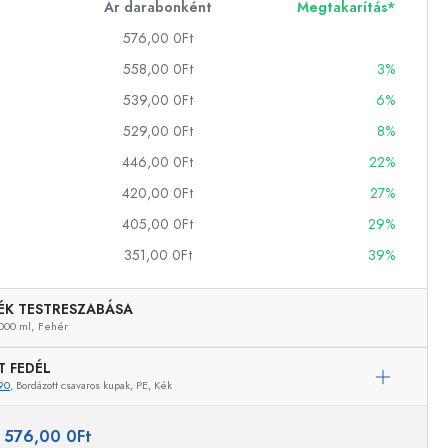
Ár darabonként
Megtakarítás*
576,00 0Ft
558,00 0Ft
3%
ckok
539,00 0Ft
6%
palackok
529,00 0Ft
8%
446,00 0Ft
22%
420,00 0Ft
27%
405,00 0Ft
29%
351,00 0Ft
39%
k
ballonok
ÉK TESTRESZABÁSA
000 ml,
Fehér
T FEDÉL
90
, Bordázott csavaros kupak, PE, Kék
:
576,00 0Ft
Példaértékű képviselet