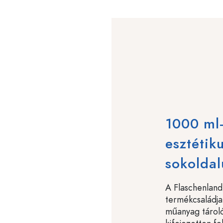
1000 ml-
esztétik
sokoldal
A Flaschenland
termékcsaládja
műanyag tárol