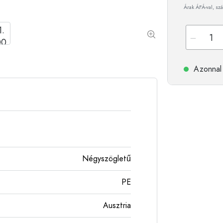
Árak ÁFÁ-val, szá
Alumíniumpalackok
Azonnal 
Négyszögletű
PE
Ausztria