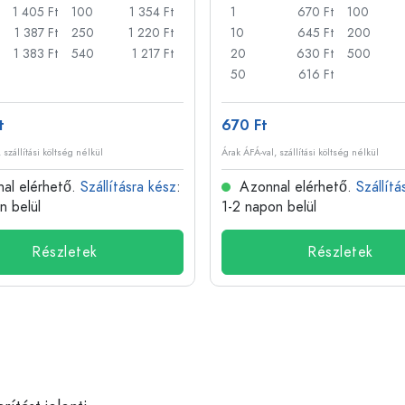
1 405 Ft
100
1 354 Ft
1
670 Ft
100
1 387 Ft
250
1 220 Ft
10
645 Ft
200
1 383 Ft
540
1 217 Ft
20
630 Ft
500
50
616 Ft
t
670 Ft
 szállítási költség nélkül
Árak ÁFÁ-val, szállítási költség nélkül
al elérhető.
Szállításra kész
:
Azonnal elérhető.
Szállítá
n belül
1-2 napon belül
Részletek
Részletek