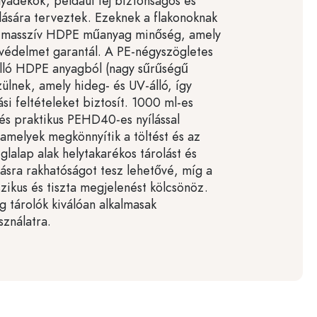
lyadékok, például tej biztonságos és
olására terveztek. Ezeknek a flakonoknak
 a masszív HDPE műanyag minőség, amely
 védelmet garantál. A PE-négyszögletes
álló HDPE anyagból (nagy sűrűségű
zülnek, amely hideg- és UV-álló, így
ási feltételeket biztosít. 1000 ml-es
és praktikus PEHD40-es nyílással
amelyek megkönnyítik a töltést és az
glalap alak helytakarékos tárolást és
sra rakhatóságot tesz lehetővé, míg a
szikus és tiszta megjelenést kölcsönöz.
 tárolók kiválóan alkalmasak
ználatra.