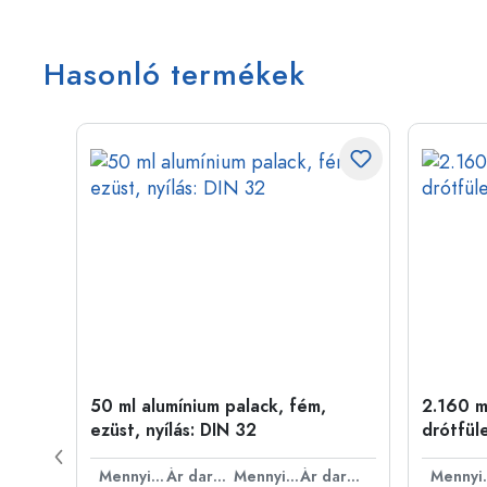
Hasonló termékek
ny
50 ml alumínium palack, fém,
2.160 ml
ezüst, nyílás: DIN 32
drótfül
Ár darabonként
Mennyiség
Ár darabonként
Mennyiség
Ár darabonként
Men