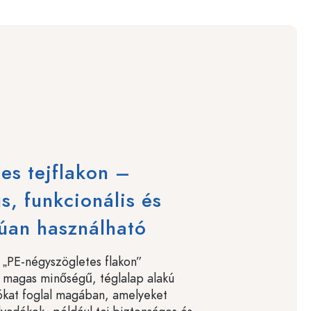
es tejflakon –
us, funkcionális és
úan használható
 „PE-négyszögletes flakon”
 magas minőségű, téglalap alakú
ókat foglal magában, amelyeket