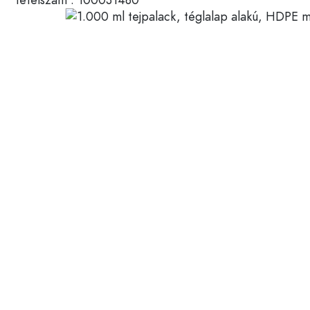
Műanyag tartályok
Palackok felhasználás szerin
Fedelek és zárak
Ecetes- és olajospalackok
Borospalackok
Tartozékok
Söröspalackok
Ivópalackok
Márka
Gyógyszeres üvegek
Tejesüvegek
Újdonságok
Palackok forma szerint
Gyógyszertári palackok
Palackok fogantyúval
Hosszú nyakú palackok
Szögletes palackok
Palackok anyag szerint
Üvegpalackok