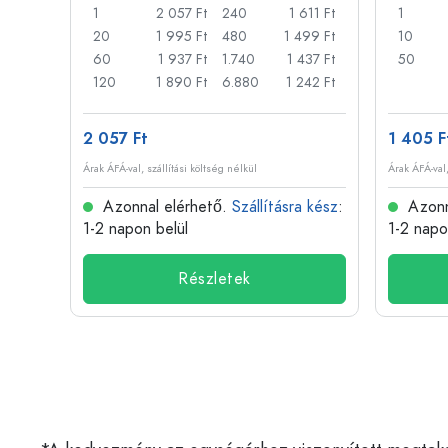
22 Ft
1
2 057 Ft
240
1 611 Ft
1
18 Ft
20
1 995 Ft
480
1 499 Ft
10
14 Ft
60
1 937 Ft
1.740
1 437 Ft
50
11 Ft
120
1 890 Ft
6.880
1 242 Ft
2 057 Ft
1 405 F
Árak ÁFÁ-val, szállítási költség nélkül
Árak ÁFÁ-val,
 kész
:
Azonnal elérhető.
Szállításra kész
:
Azonn
1-2 napon belül
1-2 napo
Részletek