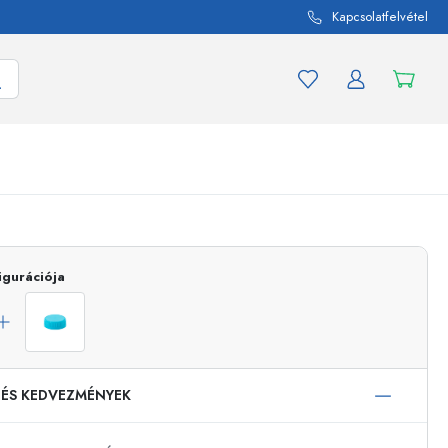
Kapcsolatfelvétel
mék és termékváltozat
A befőttes üvegekhez
igurációja
Vásároljon most
Vásároljon most
 ÉS KEDVEZMÉNYEK