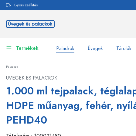
Gyors szállítás
reséshez
Ugrás a fő navigációhoz
Termékek
Palackok
Üvegek
Tárolók
Palackok
Palackok
Összes megjelenítése P
ÜVEGEK ES PALACKOK
Üvegek
1.000 ml tejpalack, téglala
Palackok márka szerint
WECK-palackok
Tárolók
HDPE műanyag, fehér, nyíl
Edények
Palackok funkció szerint
PEHD40
Pipettás palackok
Kozmetikai tartályok
Csatos üvegpalackok
Tételszám :
100031480