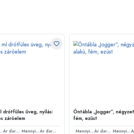
 drótfüles üveg, nyílás:
Óntábla „Jogger”, négyzet
es záróelem
fém, ezüst
nyiség
Ár darabonként
Mennyiség
Ár darabonként
Mennyiség
Ár darabonként
Mennyiség