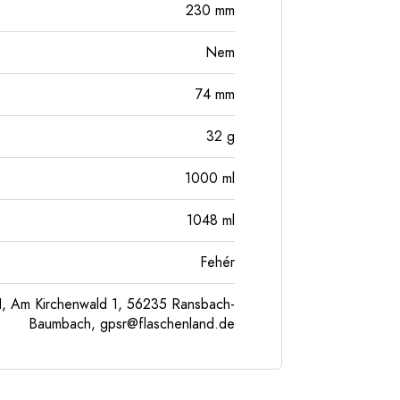
230
mm
Nem
74
mm
32
g
1000
ml
1048
ml
Fehér
, Am Kirchenwald 1, 56235 Ransbach-
Baumbach,
gpsr@flaschenland.de