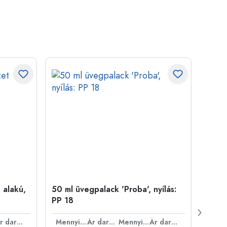
 alakú,
50 ml üvegpalack 'Proba', nyílás:
Kupa
PP 18
Ár darabonként
Mennyiség
Ár darabonként
Mennyiség
Ár darabonként