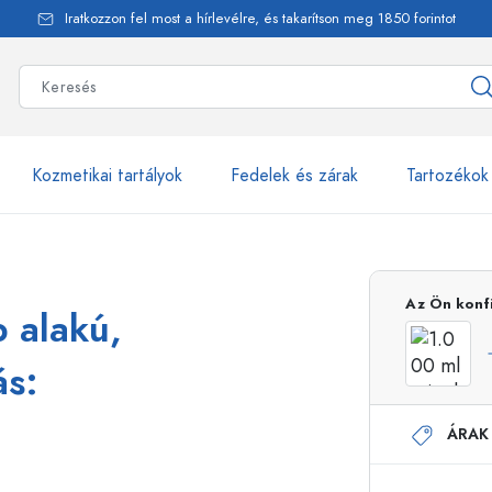
Iratkozzon fel most a hírlevélre, és takarítson meg 1850 forintot
Kozmetikai tartályok
Fedelek és zárak
Tartozékok
alackok
több mint 2500 ter
Az Ön konf
p alakú,
Estal-Palackok
ás:
ÁRAK
Adagolópalackok
Airless adagolók
Szórópalackok
Roll-on palackok