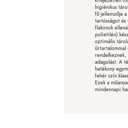
kifejezetten fo
higiénikus tár
fő jellemzője
tartósságot és
flakonok ellen
polietilén) kés
optimális tárol
űrtartalommal 
rendelkeznek, 
adagolást. A té
hatékony egymá
fehér szín klas
Ezek a műanyag
mindennapi has