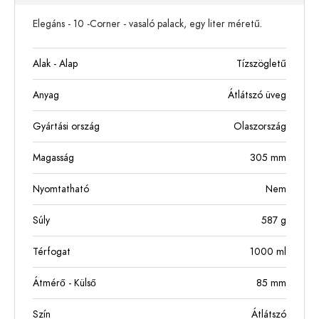
Elegáns - 10 -Corner - vasaló palack, egy liter méretű.
Alak - Alap
Tízszögletű
Anyag
Átlátszó üveg
Gyártási ország
Olaszország
Magasság
305
mm
Nyomtatható
Nem
Súly
587
g
Térfogat
1000
ml
Átmérő - Külső
85
mm
Szín
Átlátszó