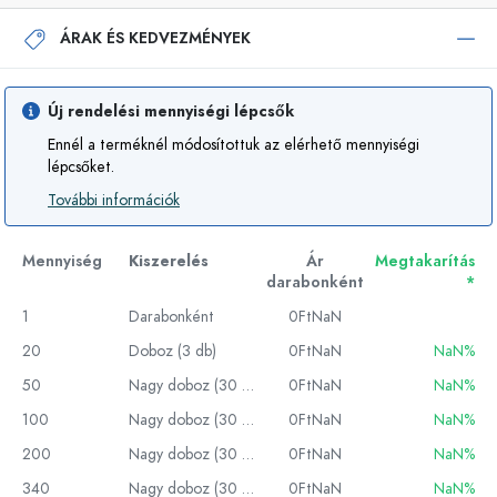
ÁRAK ÉS KEDVEZMÉNYEK
Új rendelési mennyiségi lépcsők
Ennél a terméknél módosítottuk az elérhető mennyiségi
lépcsőket.
További információk
Mennyiség
Kiszerelés
Ár
Megtakarítás
darabonként
*
1
Darabonként
0FtNaN
20
Doboz (3 db)
0FtNaN
NaN%
50
Nagy doboz (30 db)
0FtNaN
NaN%
100
Nagy doboz (30 db)
0FtNaN
NaN%
200
Nagy doboz (30 db)
0FtNaN
NaN%
340
Nagy doboz (30 db)
0FtNaN
NaN%