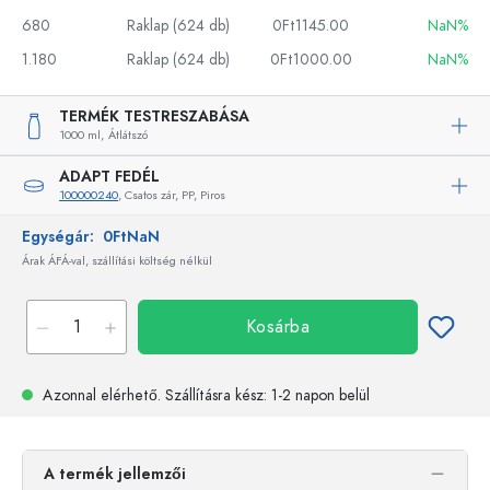
680
Raklap (624 db)
0Ft1145.00
NaN%
1.180
Raklap (624 db)
0Ft1000.00
NaN%
TERMÉK TESTRESZABÁSA
1000 ml,
Átlátszó
ADAPT FEDÉL
100000240
, Csatos zár, PP, Piros
Egységár:
0FtNaN
Árak ÁFÁ-val, szállítási költség nélkül
Kosárba
Azonnal elérhető.
Szállításra kész
: 1-2 napon belül
A termék jellemzői