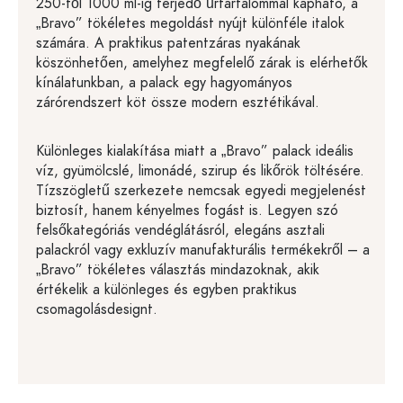
250-től 1000 ml-ig terjedő űrtartalommal kapható, a
„Bravo” tökéletes megoldást nyújt különféle italok
számára. A praktikus patentzáras nyakának
köszönhetően, amelyhez megfelelő zárak is elérhetők
kínálatunkban, a palack egy hagyományos
zárórendszert köt össze modern esztétikával.
Különleges kialakítása miatt a „Bravo” palack ideális
víz, gyümölcslé, limonádé, szirup és likőrök töltésére.
Tízszögletű szerkezete nemcsak egyedi megjelenést
biztosít, hanem kényelmes fogást is. Legyen szó
felsőkategóriás vendéglátásról, elegáns asztali
palackról vagy exkluzív manufakturális termékekről – a
„Bravo” tökéletes választás mindazoknak, akik
értékelik a különleges és egyben praktikus
csomagolásdesignt.