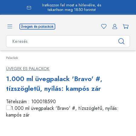
Iratkozzon fel most a hírlevélre, és
 tartalomra
takarítson meg 1850 forintot
Palackok
ÜVEGEK ES PALACKOK
1.000 ml üvegpalack 'Bravo' #,
tízszögletű, nyílás: kampós zár
Tételszám :
100018590