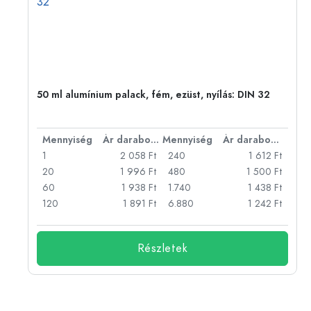
50 ml alumínium palack, fém, ezüst, nyílás: DIN 32
bonként
Mennyiség
Ár darabonként
Mennyiség
Ár darabonként
Ft
1
2 058 Ft
240
1 612 Ft
Ft
20
1 996 Ft
480
1 500 Ft
Ft
60
1 938 Ft
1.740
1 438 Ft
Ft
120
1 891 Ft
6.880
1 242 Ft
Részletek