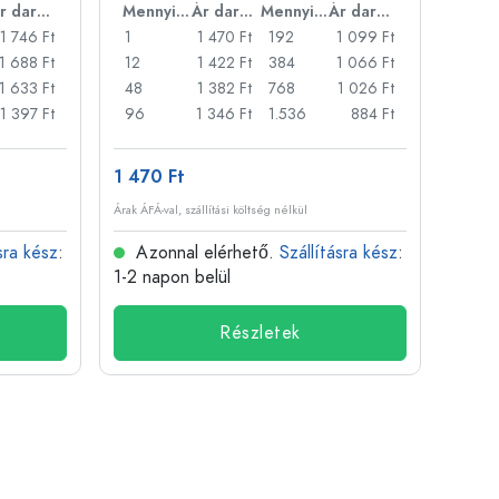
Ár darabonként
Mennyiség
Ár darabonként
Mennyiség
Ár darabonként
1 746 Ft
1
1 470 Ft
192
1 099 Ft
1
1 688 Ft
12
1 422 Ft
384
1 066 Ft
20
1 633 Ft
48
1 382 Ft
768
1 026 Ft
50
1 397 Ft
96
1 346 Ft
1.536
884 Ft
100
1 470 Ft
1 953
Árak ÁFÁ-val, szállítási költség nélkül
Árak ÁFÁ-
sra kész
:
Azonnal elérhető.
Szállításra kész
:
Azo
1-2 napon belül
1-2 n
Részletek