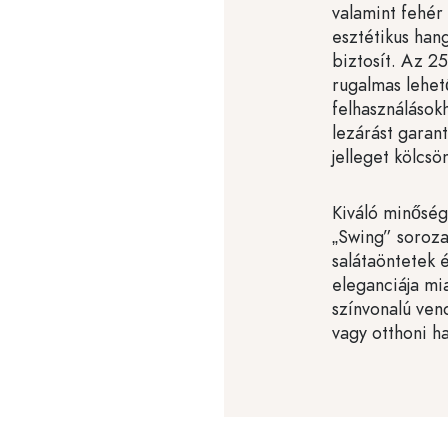
valamint fehér
esztétikus han
biztosít. Az 2
rugalmas lehet
felhasználások
lezárást garan
jelleget kölcs
Kiváló minőség
„Swing” sorozat
salátaöntetek 
eleganciája mi
színvonalú ve
vagy otthoni ha