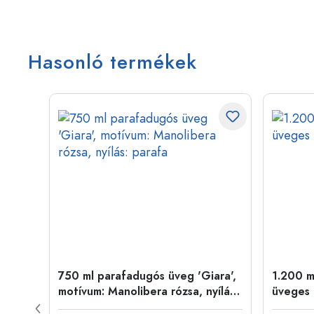
Hasonló termékek
ido',
750 ml parafadugós üveg 'Giara',
1.200 m
motívum: Manolibera rózsa, nyílás:
üveges 
parafa