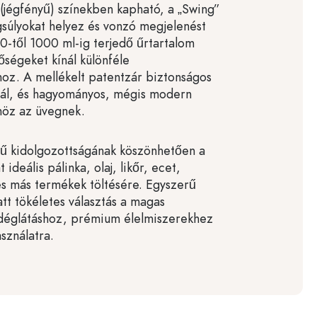
 (jégfényű) színekben kapható, a „Swing”
gsúlyokat helyez és vonzó megjelenést
50-től 1000 ml-ig terjedő űrtartalom
őségeket kínál különféle
hoz. A mellékelt patentzár biztonságos
tál, és hagyományos, mégis modern
önöz az üvegnek.
ű kidolgozottságának köszönhetően a
 ideális pálinka, olaj, likőr, ecet,
és más termékek töltésére. Egyszerű
att tökéletes választás a magas
ndéglátáshoz, prémium élelmiszerekhez
sználatra.