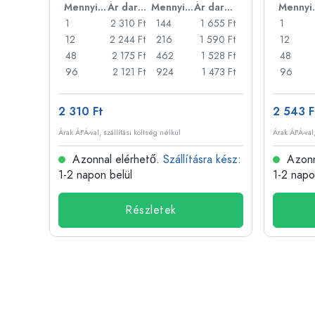
Ár darabonként
Mennyiség
Ár darabonként
Mennyiség
Ár darabonként
Men
88 Ft
1
2 310 Ft
144
1 655 Ft
1
83 Ft
12
2 244 Ft
216
1 590 Ft
12
85 Ft
48
2 175 Ft
462
1 528 Ft
48
70 Ft
96
2 121 Ft
924
1 473 Ft
96
2 310 Ft
2 543 F
Árak ÁFÁ-val, szállítási költség nélkül
Árak ÁFÁ-val,
 kész
:
Azonnal elérhető.
Szállításra kész
:
Azonn
1-2 napon belül
1-2 napo
Részletek