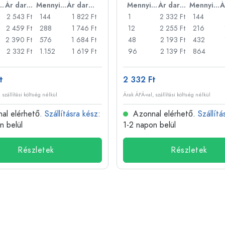
nyiség
Ár darabonként
Mennyiség
Ár darabonként
Mennyiség
Ár darabonként
Mennyiség
2 543 Ft
144
1 822 Ft
1
2 332 Ft
144
2 459 Ft
288
1 746 Ft
12
2 255 Ft
216
2 390 Ft
576
1 684 Ft
48
2 193 Ft
432
2 332 Ft
1.152
1 619 Ft
96
2 139 Ft
864
t
2 332 Ft
 szállítási költség nélkül
Árak ÁFÁ-val, szállítási költség nélkül
al elérhető.
Szállításra kész
:
Azonnal elérhető.
Szállítá
n belül
1-2 napon belül
Részletek
Részletek