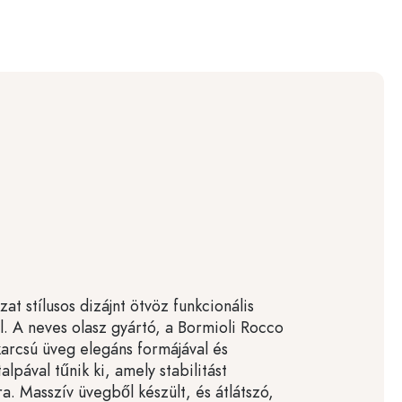
at stílusos dizájnt ötvöz funkcionális
l. A neves olasz gyártó, a Bormioli Rocco
 karcsú üveg elegáns formájával és
alpával tűnik ki, amely stabilitást
a. Masszív üvegből készült, és átlátszó,