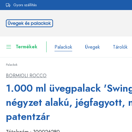
Gyors szállítás
reséshez
Ugrás a fő navigációhoz
Termékek
Palackok
Üvegek
Tárolók
Palackok
Palackok
Összes megjelenítése P
BORMIOLI ROCCO
Üvegek
1.000 ml üvegpalack 'Swin
Palackok márka szerint
WECK-palackok
Tárolók
négyzet alakú, jégfagyott, n
Edények
Palackok funkció szerint
patentzár
Pipettás palackok
Kozmetikai tartályok
Csatos üvegpalackok
Tételszám :
100026280