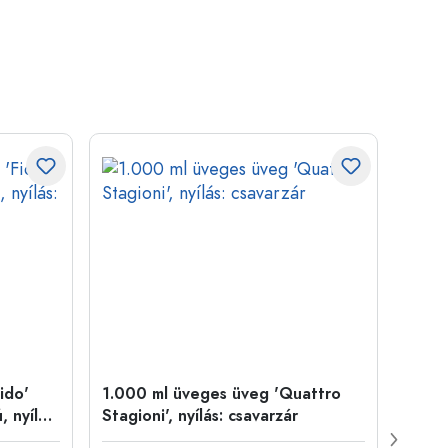
ido'
1.000 ml üveges üveg 'Quattro
1.000
 nyílás:
Stagioni', nyílás: csavarzár
kék t
drótf