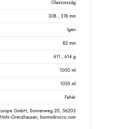
Olaszország
308
, 318
mm
Igen
82
mm
611
, 614
g
1000
ml
1055
ml
Fehér
l Europe GmbH, Sonnenweg 20, 56203
Höhr-Grenzhausen, bormiolirocco.com