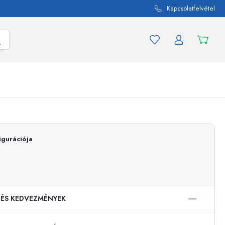
Kapcsolatfelvétel
mék és termékváltozat
A befőttes üvegekhez
igurációja
Vásároljon most
Vásároljon most
 ÉS KEDVEZMÉNYEK