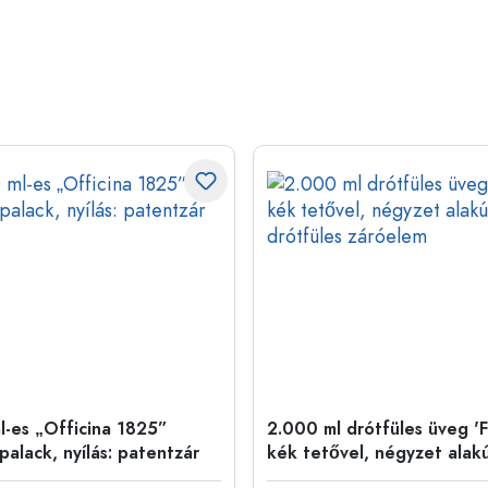
l-es „Officina 1825”
2.000 ml drótfüles üveg 'F
palack, nyílás: patentzár
kék tetővel, négyzet alakú,
drótfüles záróelem