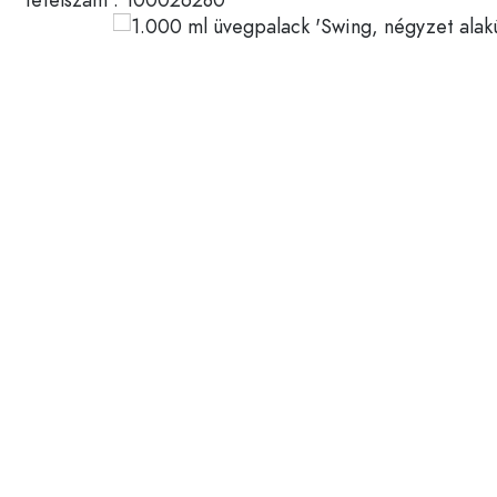
Műanyag tartályok
Palackok felhasználás szerin
Fedelek és zárak
Ecetes- és olajospalackok
Borospalackok
Tartozékok
Söröspalackok
Ivópalackok
Márka
Gyógyszeres üvegek
Tejesüvegek
Újdonságok
Palackok forma szerint
Gyógyszertári palackok
Palackok fogantyúval
Hosszú nyakú palackok
Szögletes palackok
Palackok anyag szerint
Üvegpalackok