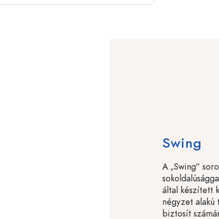
Swing
A „Swing“ soroz
sokoldalúságga
által készített
négyzet alakú t
biztosít számár