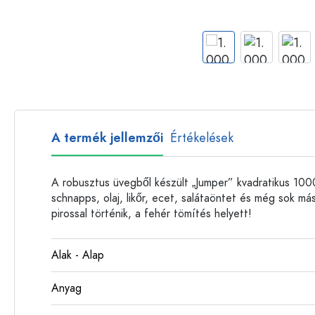
Műanyag palackok
A termék jellemzői
Értékelések
A robusztus üvegből készült „Jumper” kvadratikus 1000
schnapps, olaj, likőr, ecet, salátaöntet és még sok má
pirossal történik, a fehér tömítés helyett!
Alak - Alap
Anyag