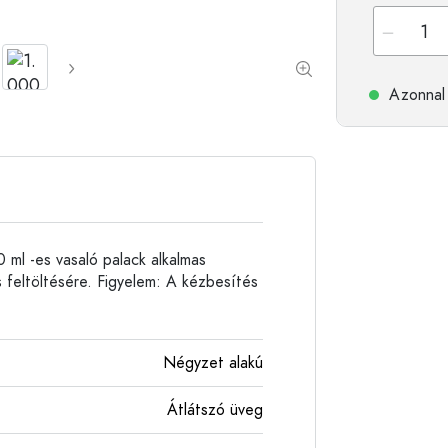
Alumíniumpalackok
Azonnal 
 ml -es vasaló palack alkalmas
s feltöltésére. Figyelem: A kézbesítés
Négyzet alakú
Átlátszó üveg