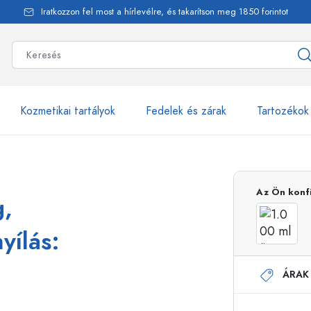
Iratkozzon fel most a hírlevélre, és takarítson meg 1850 forintot
Kozmetikai tartályok
Fedelek és zárak
Tartozékok
alackok
több mint 2500 ter
Az Ön konf
g,
Estal-Palackok
yílás:
ÁRAK
Adagolópalackok
Airless adagolók
Szórópalackok
Roll-on palackok