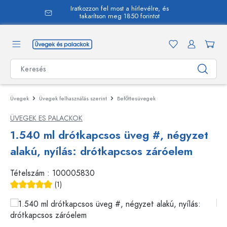
Iratkozzon fel most a hírlevélre, és
 tartalomra
takarítson meg 1850 forintot
Üvegek
Üvegek felhasználás szerint
Befőttesüvegek
ÜVEGEK ES PALACKOK
1.540 ml drótkapcsos üveg #, négyzet
alakú, nyílás: drótkapcsos záróelem
Tételszám :
100005830
(1)
Átlagos értékelés 5 a 5 csillagból