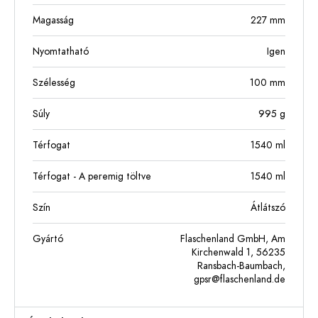
Magasság
227
mm
Nyomtatható
Igen
Szélesség
100
mm
Súly
995
g
Térfogat
1540
ml
Térfogat - A peremig töltve
1540
ml
Szín
Átlátszó
Gyártó
Flaschenland GmbH, Am
Kirchenwald 1, 56235
Ransbach-Baumbach,
gpsr@flaschenland.de