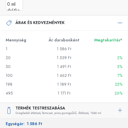
ÁRAK ÉS KEDVEZMÉNYEK
Mennyiség
Ár darabonként
Megtakarítás*
1
1 586 Ft
20
1 539 Ft
2%
50
1 491 Ft
5%
100
1 462 Ft
7%
198
1 189 Ft
25%
495
1 171 Ft
26%
TERMÉK TESTRESZABÁSA
Üvegfedél átlátszó, fémcsat, piros gumigyűrű,
Átlátszó,
1540 ml
Egységár:
1 586 Ft