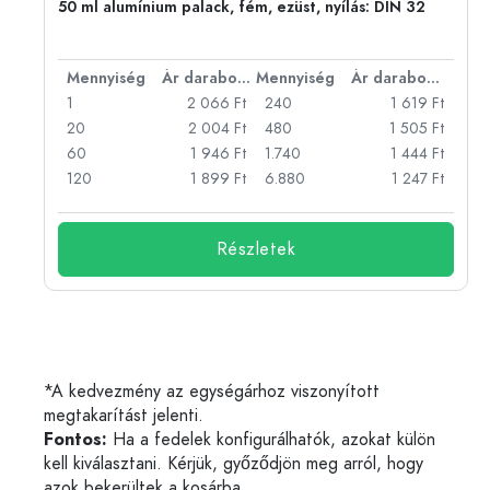
eg,
50 ml alumínium palack, fém, ezüst, nyílás: DIN 32
bonként
Mennyiség
Ár darabonként
Mennyiség
Ár darabonként
Ft
1
2 066 Ft
240
1 619 Ft
Ft
20
2 004 Ft
480
1 505 Ft
Ft
60
1 946 Ft
1.740
1 444 Ft
Ft
120
1 899 Ft
6.880
1 247 Ft
Részletek
*A kedvezmény az egységárhoz viszonyított
megtakarítást jelenti.
Fontos:
Ha a fedelek konfigurálhatók, azokat külön
kell kiválasztani. Kérjük, győződjön meg arról, hogy
azok bekerültek a kosárba.