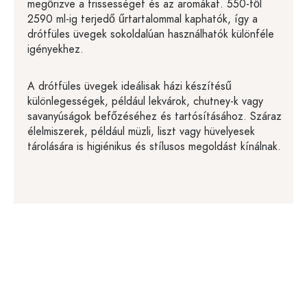
megőrizve a frissességet és az aromákat. 550-től
2590 ml-ig terjedő űrtartalommal kaphatók, így a
drótfüles üvegek sokoldalúan használhatók különféle
igényekhez.
A drótfüles üvegek ideálisak házi készítésű
különlegességek, például lekvárok, chutney-k vagy
savanyúságok befőzéséhez és tartósításához. Száraz
élelmiszerek, például müzli, liszt vagy hüvelyesek
tárolására is higiénikus és stílusos megoldást kínálnak.