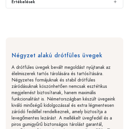
Értékelések
Négyzet alakú drótfüles üvegek
A drótfüles üvegek bevált megoldást nyújtanak az
élelmiszerek tartós tárolására és tartósítására.
Négyzetes formájuknak és stabil drótfüles
záródásuknak köszönhetően nemcsak esztétikus
megjelenést biztosítanak, hanem maximális
funkcionalitást is. Németországban készült üvegeink
kiváló minőségű kidolgozással és extra légmentesen
záródó fedéllel rendelkeznek, amely biztosítja a
levegőmentes lezárást. A mellékelt üvegfedél és a
piros gumigyűrű biztonságos tárolást garantál,