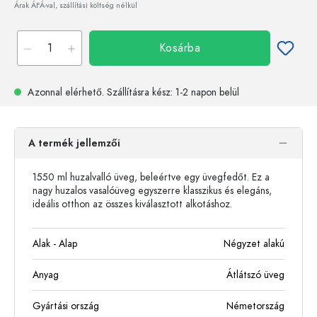
Árak ÁFÁ-val, szállítási költség nélkül
Kosárba
Azonnal elérhető.
Szállításra kész
: 1-2 napon belül
A termék jellemzői
1550 ml huzalvalló üveg, beleértve egy üvegfedőt. Ez a
nagy huzalos vasalóüveg egyszerre klasszikus és elegáns,
ideális otthon az összes kiválasztott alkotáshoz.
Alak - Alap
Négyzet alakú
Anyag
Átlátszó üveg
Gyártási ország
Németország