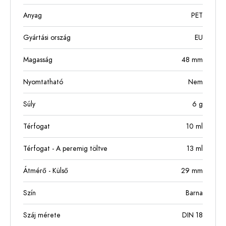
Anyag
PET
Gyártási ország
EU
Magasság
48
mm
Nyomtatható
Nem
Súly
6
g
Térfogat
10
ml
Térfogat - A peremig töltve
13
ml
Átmérő - Külső
29
mm
Szín
Barna
Száj mérete
DIN 18