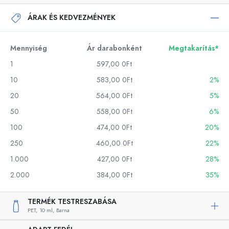
ÁRAK ÉS KEDVEZMÉNYEK
Mennyiség
Ár darabonként
Megtakarítás*
1
597,00 0Ft
10
583,00 0Ft
2%
20
564,00 0Ft
5%
50
558,00 0Ft
6%
100
474,00 0Ft
20%
250
460,00 0Ft
22%
1.000
427,00 0Ft
28%
2.000
384,00 0Ft
35%
TERMÉK TESTRESZABÁSA
PET,
10 ml,
Barna