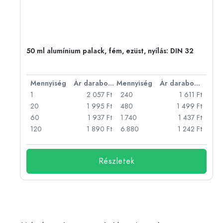
50 ml alumínium palack, fém, ezüst, nyílás: DIN 32
bonként
Mennyiség
Ár darabonként
Mennyiség
Ár darabonként
Ft
1
2 057 Ft
240
1 611 Ft
Ft
20
1 995 Ft
480
1 499 Ft
Ft
60
1 937 Ft
1.740
1 437 Ft
Ft
120
1 890 Ft
6.880
1 242 Ft
Részletek