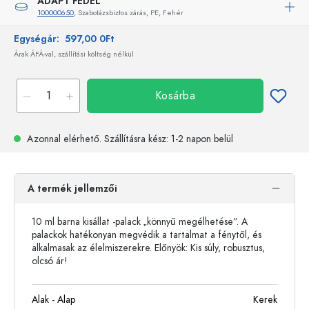
ADAPT FEDÉL
100000650
, Szabotázsbiztos zárás, PE, Fehér
Egységár:
597,00 0Ft
Árak ÁFÁ-val, szállítási költség nélkül
Kosárba
Azonnal elérhető.
Szállításra kész
: 1-2 napon belül
A termék jellemzői
10 ml barna kisállat -palack „könnyű megélhetése”. A
palackok hatékonyan megvédik a tartalmat a fénytől, és
alkalmasak az élelmiszerekre. Előnyök: Kis súly, robusztus,
olcsó ár!
Alak - Alap
Kerek