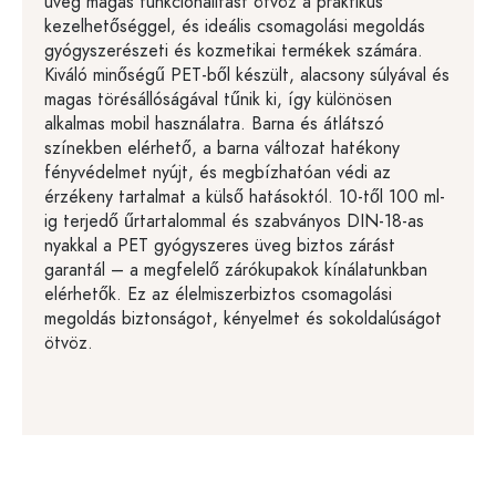
üveg magas funkcionalitást ötvöz a praktikus
kezelhetőséggel, és ideális csomagolási megoldás
gyógyszerészeti és kozmetikai termékek számára.
Kiváló minőségű PET-ből készült, alacsony súlyával és
magas törésállóságával tűnik ki, így különösen
alkalmas mobil használatra. Barna és átlátszó
színekben elérhető, a barna változat hatékony
fényvédelmet nyújt, és megbízhatóan védi az
érzékeny tartalmat a külső hatásoktól. 10-től 100 ml-
ig terjedő űrtartalommal és szabványos DIN-18-as
nyakkal a PET gyógyszeres üveg biztos zárást
garantál – a megfelelő zárókupakok kínálatunkban
elérhetők. Ez az élelmiszerbiztos csomagolási
megoldás biztonságot, kényelmet és sokoldalúságot
ötvöz.