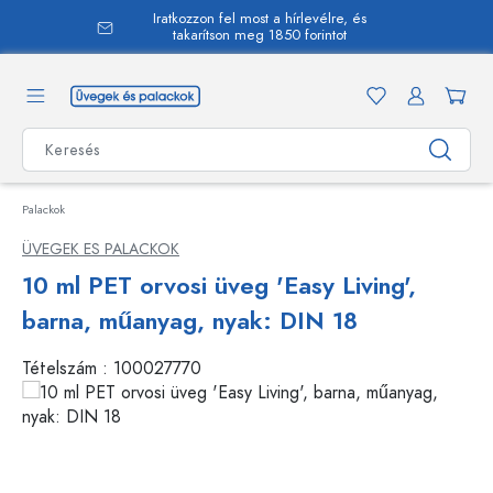
Iratkozzon fel most a hírlevélre, és
 tartalomra
takarítson meg 1850 forintot
Palackok
ÜVEGEK ES PALACKOK
10 ml PET orvosi üveg 'Easy Living',
barna, műanyag, nyak: DIN 18
Tételszám :
100027770