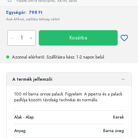
Pipetta DIN18 fehér/piros,
100 ml,
Barna
Egységár:
798 Ft
Árak ÁFÁ-val, szállítási költség nélkül
Kosárba
Azonnal elérhető.
Szállításra kész
: 1-2 napon belül
A termék jellemzői
100 ml barna orvosi palack. Figyelem: A pipetta és a palack
padlója közötti távolság technikai és normális.
Alak - Alap
Kerek
Anyag
Barna üveg