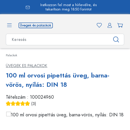
Iratkozzon fel most a hírlevélre, és
 tartalomra
takarítson meg 1850 forintot
Palackok
ÜVEGEK ES PALACKOK
100 ml orvosi pipettás üveg, barna-
vörös, nyílás: DIN 18
Tételszám :
100024960
(3)
Átlagos értékelés 5 a 5 csillagból