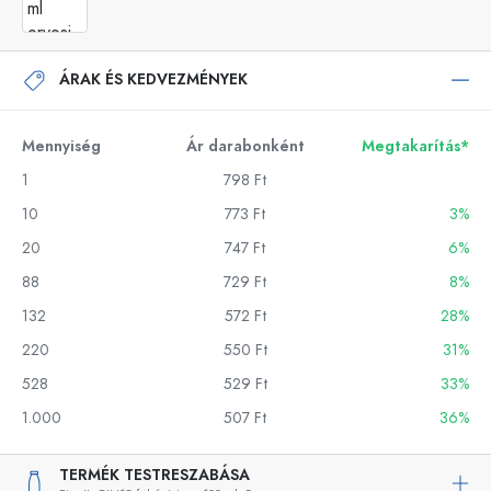
ÁRAK ÉS KEDVEZMÉNYEK
Mennyiség
Ár darabonként
Megtakarítás*
1
798 Ft
10
773 Ft
3%
20
747 Ft
6%
88
729 Ft
8%
132
572 Ft
28%
220
550 Ft
31%
528
529 Ft
33%
1.000
507 Ft
36%
TERMÉK TESTRESZABÁSA