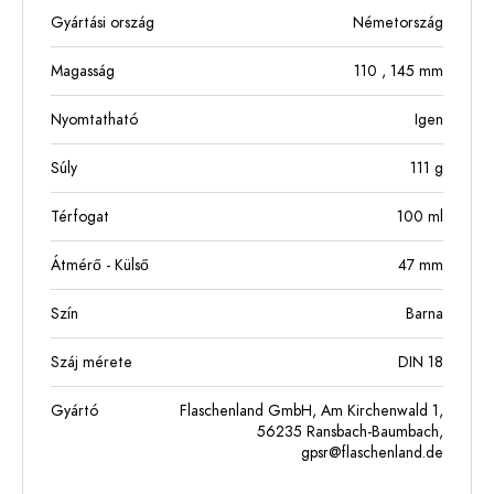
Gyártási ország
Németország
Magasság
110
, 145
mm
Nyomtatható
Igen
Súly
111
g
Térfogat
100
ml
Átmérő - Külső
47
mm
Szín
Barna
Száj mérete
DIN 18
Gyártó
Flaschenland GmbH, Am Kirchenwald 1,
56235 Ransbach-Baumbach,
gpsr@flaschenland.de