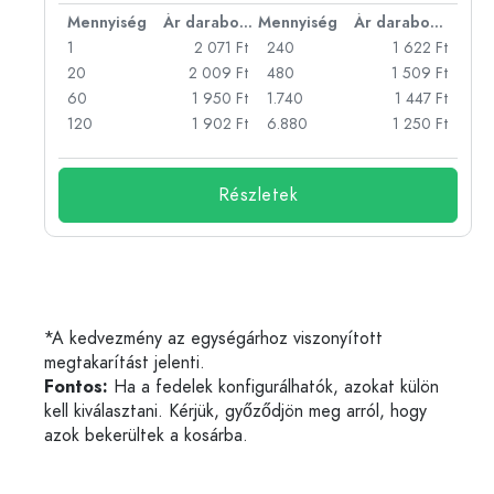
bonként
Mennyiség
Ár darabonként
Mennyiség
Ár darabonként
Ft
1
2 071 Ft
240
1 622 Ft
Ft
20
2 009 Ft
480
1 509 Ft
Ft
60
1 950 Ft
1.740
1 447 Ft
Ft
120
1 902 Ft
6.880
1 250 Ft
Részletek
*A kedvezmény az egységárhoz viszonyított
megtakarítást jelenti.
Fontos:
Ha a fedelek konfigurálhatók, azokat külön
kell kiválasztani. Kérjük, győződjön meg arról, hogy
azok bekerültek a kosárba.