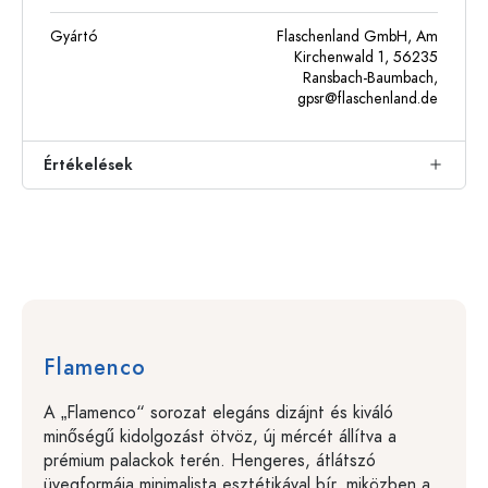
Gyártó
Flaschenland GmbH, Am
Kirchenwald 1, 56235
Ransbach-Baumbach,
gpsr@flaschenland.de
Értékelések
Flamenco
A „Flamenco“ sorozat elegáns dizájnt és kiváló
minőségű kidolgozást ötvöz, új mércét állítva a
prémium palackok terén. Hengeres, átlátszó
üvegformája minimalista esztétikával bír, miközben a