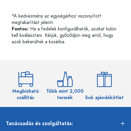
*A kedvezmény az egységárhoz viszonyított
megtakarítást jelenti.
Fontos:
Ha a fedelek konfigurálhatók, azokat külön
kell kiválasztani. Kérjük, győződjön meg arról, hogy
azok bekerültek a kosárba.
Megbízható
Több mint 2,000
Töb
szállítás
termék
Sok ajándékötlet
Tanácsadás és szolgáltatás: