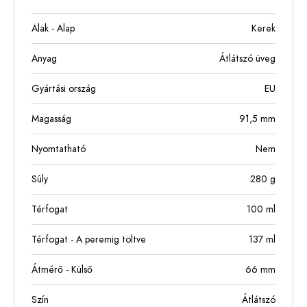
Alak - Alap
Kerek
Anyag
Átlátszó üveg
Gyártási ország
EU
Magasság
91,5
mm
Nyomtatható
Nem
Súly
280
g
Térfogat
100
ml
Térfogat - A peremig töltve
137
ml
Átmérő - Külső
66
mm
Szín
Átlátszó