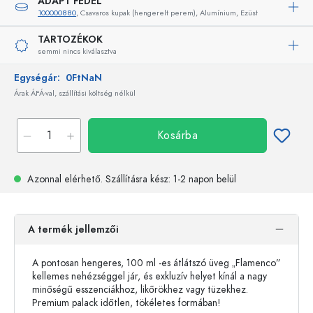
ADAPT FEDÉL
100000880
, Csavaros kupak (hengerelt perem), Alumínium, Ezüst
TARTOZÉKOK
semmi nincs kiválasztva
Egységár:
0FtNaN
Árak ÁFÁ-val, szállítási költség nélkül
Kosárba
Azonnal elérhető.
Szállításra kész
: 1-2 napon belül
A termék jellemzői
A pontosan hengeres, 100 ml -es átlátszó üveg „Flamenco”
kellemes nehézséggel jár, és exkluzív helyet kínál a nagy
minőségű esszenciákhoz, likőrökhez vagy tüzekhez.
Premium palack időtlen, tökéletes formában!