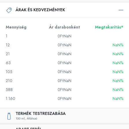
ÁRAK ÉS KEDVEZMÉNYEK
Mennyiség
Ár darabonként
Megtakarítás*
1
0FtNaN
12
0FtNaN
NaN%
21
0FtNaN
NaN%
63
0FtNaN
NaN%
105
0FtNaN
NaN%
210
0FtNaN
NaN%
588
0FtNaN
NaN%
1.160
0FtNaN
NaN%
TERMÉK TESTRESZABÁSA
100 ml,
Átlátszó