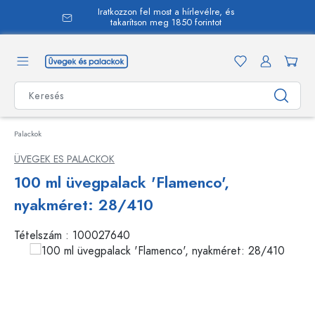
Iratkozzon fel most a hírlevélre, és
 tartalomra
takarítson meg 1850 forintot
Palackok
ÜVEGEK ES PALACKOK
100 ml üvegpalack 'Flamenco',
nyakméret: 28/410
Tételszám :
100027640