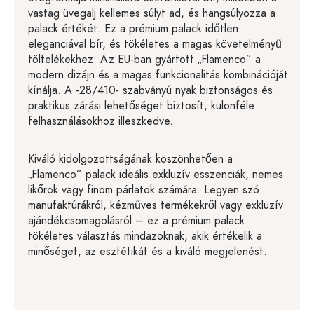
vastag üvegalj kellemes súlyt ad, és hangsúlyozza a
palack értékét. Ez a prémium palack időtlen
eleganciával bír, és tökéletes a magas követelményű
töltelékekhez. Az EU-ban gyártott „Flamenco” a
modern dizájn és a magas funkcionalitás kombinációját
kínálja. A -28/410- szabványú nyak biztonságos és
praktikus zárási lehetőséget biztosít, különféle
felhasználásokhoz illeszkedve.
Kiváló kidolgozottságának köszönhetően a
„Flamenco” palack ideális exkluzív esszenciák, nemes
likőrök vagy finom párlatok számára. Legyen szó
manufaktúrákról, kézműves termékekről vagy exkluzív
ajándékcsomagolásról – ez a prémium palack
tökéletes választás mindazoknak, akik értékelik a
minőséget, az esztétikát és a kiváló megjelenést.