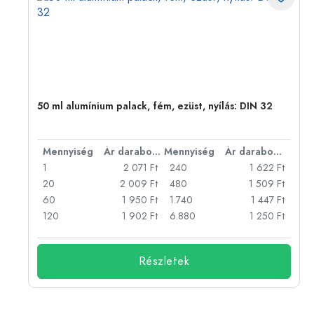
eg,
50 ml alumínium palack, fém, ezüst, nyílás: DIN 32
bonként
Mennyiség
Ár darabonként
Mennyiség
Ár darabonként
Ft
1
2 071 Ft
240
1 622 Ft
Ft
20
2 009 Ft
480
1 509 Ft
Ft
60
1 950 Ft
1.740
1 447 Ft
Ft
120
1 902 Ft
6.880
1 250 Ft
Részletek