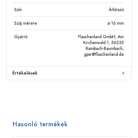
Szín
Átlátszó
Száj mérete
⌀ 16 mm
Gyártó
Flaschenland GmbH, Am
Kirchenwald 1, 56235
Ransbach-Baumbach,
gpsr@flaschenland.de
Értékelések
Hasonló termékek