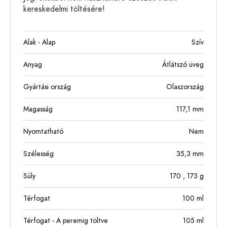
kereskedelmi töltésére!
Alak - Alap
Szív
Anyag
Átlátszó üveg
Gyártási ország
Olaszország
Magasság
117,1
mm
Nyomtatható
Nem
Szélesség
35,3
mm
Súly
170
, 173
g
Térfogat
100
ml
Térfogat - A peremig töltve
105
ml