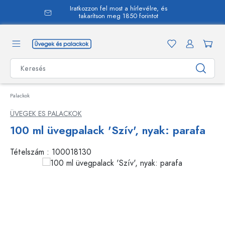
Iratkozzon fel most a hírlevélre, és
 tartalomra
takarítson meg 1850 forintot
Palackok
ÜVEGEK ES PALACKOK
100 ml üvegpalack 'Szív', nyak: parafa
Tételszám :
100018130