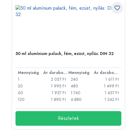
50 ml alumínium palack, fém, ezüst, nyílás: DIN 32
bonként
Mennyiség
Ár darabonként
Mennyiség
Ár darabonként
Ft
1
2 057 Ft
240
1 611 Ft
Ft
20
1 995 Ft
480
1 499 Ft
Ft
60
1 937 Ft
1.740
1 437 Ft
Ft
120
1 890 Ft
6.880
1 242 Ft
Részletek