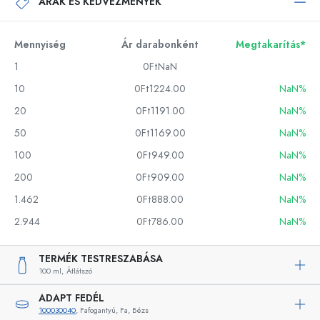
ÁRAK ÉS KEDVEZMÉNYEK
Mennyiség
Ár darabonként
Megtakarítás*
1
0FtNaN
10
0Ft1224.00
NaN%
20
0Ft1191.00
NaN%
50
0Ft1169.00
NaN%
100
0Ft949.00
NaN%
200
0Ft909.00
NaN%
1.462
0Ft888.00
NaN%
2.944
0Ft786.00
NaN%
TERMÉK TESTRESZABÁSA
100 ml,
Átlátszó
ADAPT FEDÉL
100030040
, Fafogantyú, Fa, Bézs