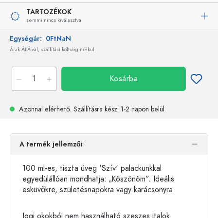
TARTOZÉKOK
semmi nincs kiválasztva
Egységár:
0FtNaN
Árak ÁFÁ-val, szállítási költség nélkül
Kosárba
Azonnal elérhető.
Szállításra kész
: 1-2 napon belül
A termék jellemzői
100 ml-es, tiszta üveg 'Szív' palackunkkal
egyedülállóan mondhatja: „Köszönöm”. Ideális
esküvőkre, születésnapokra vagy karácsonyra.
Jogi okokból nem használható szeszes italok