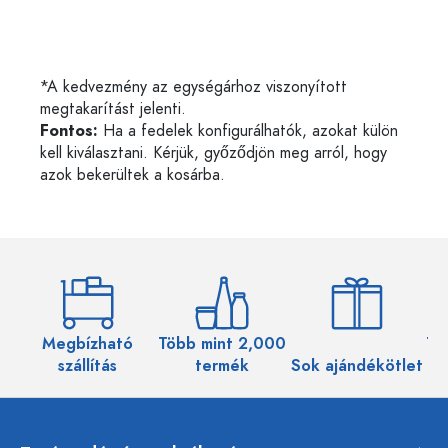
*A kedvezmény az egységárhoz viszonyított
megtakarítást jelenti.
Fontos:
Ha a fedelek konfigurálhatók, azokat külön
kell kiválasztani. Kérjük, győződjön meg arról, hogy
azok bekerültek a kosárba.
Megbízható
Több mint 2,000
Töb
szállítás
termék
Sok ajándékötlet