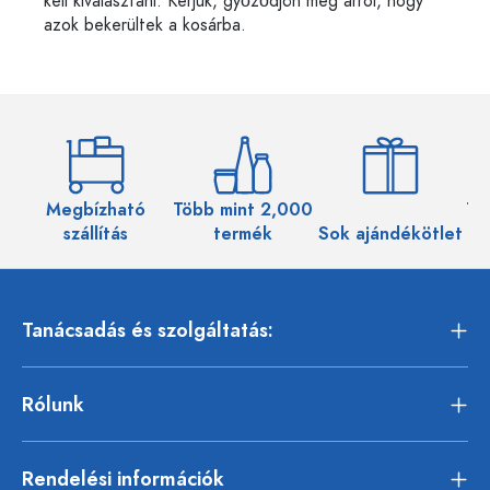
kell kiválasztani. Kérjük, győződjön meg arról, hogy
azok bekerültek a kosárba.
Megbízható
Több mint 2,000
Töb
szállítás
termék
Sok ajándékötlet
Tanácsadás és szolgáltatás:
Rólunk
Rendelési információk