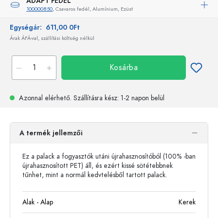
ADAPT FEDÉL
100000850
, Csavaros fedél, Alumínium, Ezüst
Egységár:
611,00 0Ft
Árak ÁFÁ-val, szállítási költség nélkül
Kosárba
Azonnal elérhető.
Szállításra kész
: 1-2 napon belül
A termék jellemzői
Ez a palack a fogyasztók utáni újrahasznosítóból (100% -ban
újrahasznosított PET) áll, és ezért kissé sötétebbnek
tűnhet, mint a normál kedvtelésből tartott palack.
Alak - Alap
Kerek