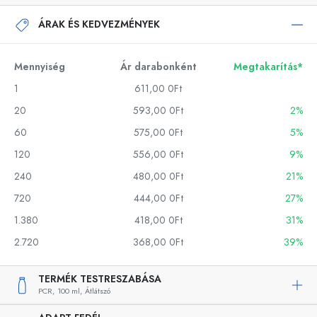
ÁRAK ÉS KEDVEZMÉNYEK
Mennyiség
Ár darabonként
Megtakarítás*
1
611,00 0Ft
20
593,00 0Ft
2%
60
575,00 0Ft
5%
120
556,00 0Ft
9%
240
480,00 0Ft
21%
720
444,00 0Ft
27%
1.380
418,00 0Ft
31%
2.720
368,00 0Ft
39%
TERMÉK TESTRESZABÁSA
PCR,
100 ml,
Átlátszó