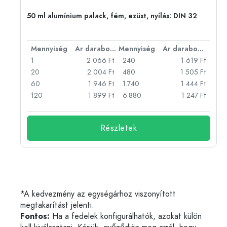
eg,
50 ml alumínium palack, fém, ezüst, nyílás: DIN 32
bonként
Mennyiség
Ár darabonként
Mennyiség
Ár darabonként
Ft
1
2 066 Ft
240
1 619 Ft
Ft
20
2 004 Ft
480
1 505 Ft
Ft
60
1 946 Ft
1.740
1 444 Ft
Ft
120
1 899 Ft
6.880
1 247 Ft
Részletek
*A kedvezmény az egységárhoz viszonyított
megtakarítást jelenti.
Fontos:
Ha a fedelek konfigurálhatók, azokat külön