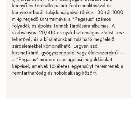
könnyű és törésálló palack funkcionalitásával és
környezetbarát tulajdonságaival tűnik ki. 30-tól 1000
ml-ig terjedő űrtartalmával a "Pegasus" számos
folyadék és ápolási termék tárolására alkalmas. A
szabványos -20/410-es nyak biztonságos zárást tesz
lehetővé, és a kínálatunkban található megfelelő
záróelemekkel kombinálható. Legyen szó
kozmetikáról, gyógyszeriparról vagy élelmiszerekről –
a "Pegasus" modern csomagolási megoldásokat
képvisel, amelyek tökéletes egyensúlyt teremtenek a
fenntarthatóság és sokoldalúság között.