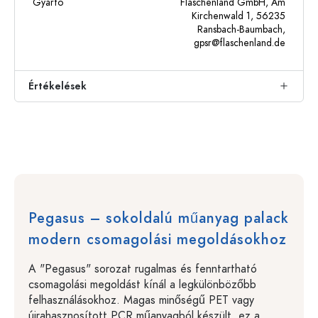
Gyártó
Flaschenland GmbH, Am
Kirchenwald 1, 56235
Ransbach-Baumbach,
gpsr@flaschenland.de
Értékelések
Pegasus – sokoldalú műanyag palack
modern csomagolási megoldásokhoz
A "Pegasus" sorozat rugalmas és fenntartható
csomagolási megoldást kínál a legkülönbözőbb
felhasználásokhoz. Magas minőségű PET vagy
újrahasznosított PCR műanyagból készült, ez a