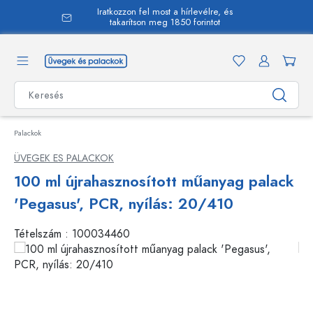
Iratkozzon fel most a hírlevélre, és
 tartalomra
takarítson meg 1850 forintot
Palackok
ÜVEGEK ES PALACKOK
100 ml újrahasznosított műanyag palack
'Pegasus', PCR, nyílás: 20/410
Tételszám :
100034460