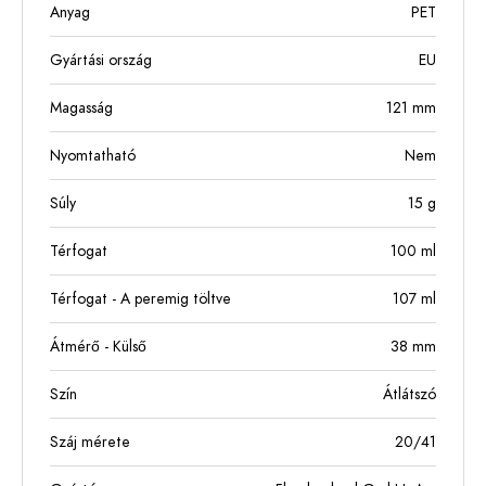
Anyag
PET
Gyártási ország
EU
Magasság
121
mm
Nyomtatható
Nem
Súly
15
g
Térfogat
100
ml
Térfogat - A peremig töltve
107
ml
Átmérő - Külső
38
mm
Szín
Átlátszó
Száj mérete
20/41