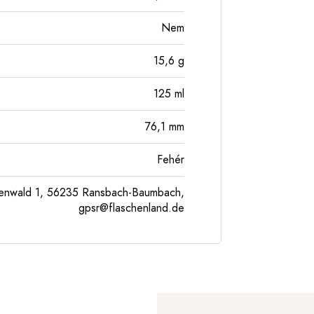
Nem
15,6
g
125
ml
76,1
mm
Fehér
enwald 1, 56235 Ransbach-Baumbach,
gpsr@flaschenland.de