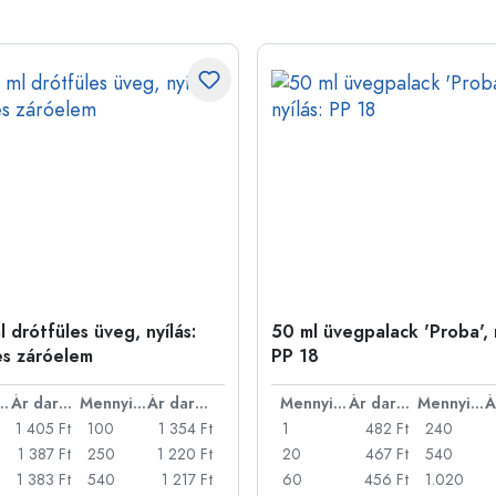
 drótfüles üveg, nyílás:
50 ml üvegpalack 'Proba', n
es záróelem
PP 18
nyiség
Ár darabonként
Mennyiség
Ár darabonként
Mennyiség
Ár darabonként
Mennyiség
1 405 Ft
100
1 354 Ft
1
482 Ft
240
1 387 Ft
250
1 220 Ft
20
467 Ft
540
1 383 Ft
540
1 217 Ft
60
456 Ft
1.020