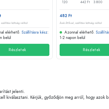
120
442 Ft
3.800
t
482 Ft
 szállítási költség nélkül
Árak ÁFÁ-val, szállítási költség nélkül
al elérhető.
Szállításra kész
:
Azonnal elérhető.
Szállítá
n belül
1-2 napon belül
Részletek
Részletek
tást jelenti.
ell kiválasztani. Kérjük, győződjön meg arról, hogy azok 