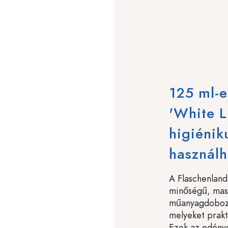
125 ml-
'White L
higiénik
használh
A Flaschenland
minőségű, mass
műanyagdobozo
melyeket prakti
Ezek az edénye