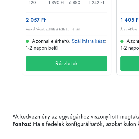
72 Ft
120
1 890 Ft
6.880
1 242 Ft
2 057 Ft
1 405 F
Árak ÁFÁ-val, szállítási költség nélkül
Árak ÁFÁ-val,
 kész
:
Azonnal elérhető.
Szállításra kész
:
Azonn
1-2 napon belül
1-2 napo
Részletek
*A kedvezmény az egységárhoz viszonyított megtakarí
Fontos:
Ha a fedelek konfigurálhatók, azokat külön k