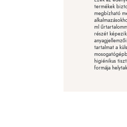
termékek bizto
megbízható meg
alkalmazásokh
ml űrtartalomm
részét képezik
anyagjellemzői
tartalmat a kül
mosogatógépbe
higiénikus tisz
formája helytak