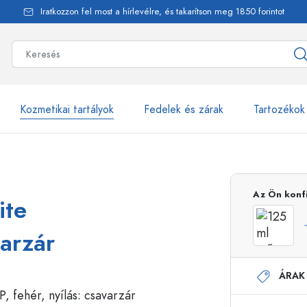
Iratkozzon fel most a hírlevélre, és takarítson meg 1850 forintot
Kozmetikai tartályok
Fedelek és zárak
Tartozékok
alackok
több mint 2500 ter
Az Ön konf
ite
Estal-Palackok
varzár
ÁRAK
Adagolópalackok
Airless adagolók
Szórópalackok
Roll-on palackok