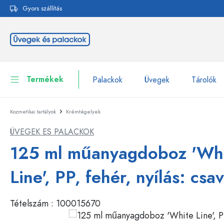
Gyors szállítás
reséshez
Ugrás a fő navigációhoz
Termékek
Palackok
Üvegek
Tárolók
Kozmetikai tartályok
Krémtégelyek
Palackok
Összes megjelenítése P
ÜVEGEK ES PALACKOK
Üvegek
Palackok márka szerint
125 ml műanyagdoboz 'Wh
WECK-palackok
Tárolók
Line', PP, fehér, nyílás: csa
Edények
Palackok funkció szerint
Tételszám :
100015670
Pipettás palackok
Kozmetikai tartályok
Csatos üvegpalackok