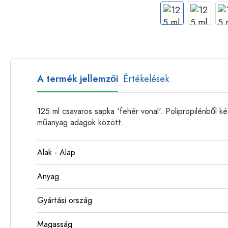
Műanyag palackok
A termék jellemzői
Értékelések
125 ml csavaros sapka 'fehér vonal'. Polipropilénből ké
műanyag adagok között.
Alak - Alap
Anyag
Gyártási ország
Magasság