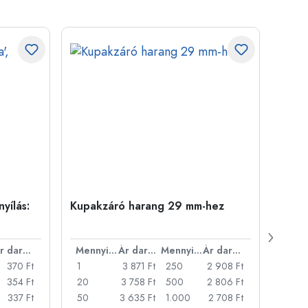
yílás:
Kupakzáró harang 29 mm-hez
500 m
Carré
nyílá
Ár darabonként
Mennyiség
Ár darabonként
Mennyiség
Ár darabonként
370 Ft
1
3 871 Ft
250
2 908 Ft
1
354 Ft
20
3 758 Ft
500
2 806 Ft
24
337 Ft
50
3 635 Ft
1.000
2 708 Ft
72