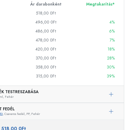
Ár darabonként
Megtakarítás*
518,00 0Ft
ckok
496,00 0Ft
4%
486,00 0Ft
6%
palackok
478,00 0Ft
7%
420,00 0Ft
18%
370,00 0Ft
28%
358,00 0Ft
30%
315,00 0Ft
39%
k
ballonok
ÉK TESTRESZABÁSA
ml,
Fehér
T FEDÉL
10
, Csavaros fedél, PP, Fehér
Példaértékű képviselet
:
518,00 0Ft