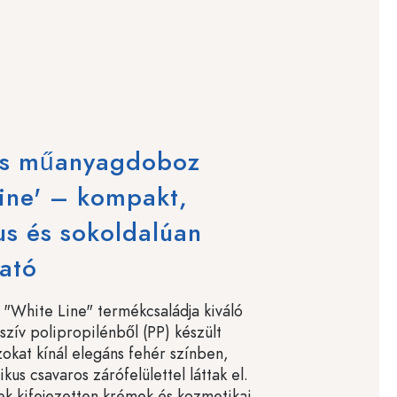
es műanyagdoboz
ine' – kompakt,
us és sokoldalúan
ató
 "White Line" termékcsaládja kiváló
zív polipropilénből (PP) készült
kat kínál elegáns fehér színben,
kus csavaros zárófelülettel láttak el.
k kifejezetten krémek és kozmetikai