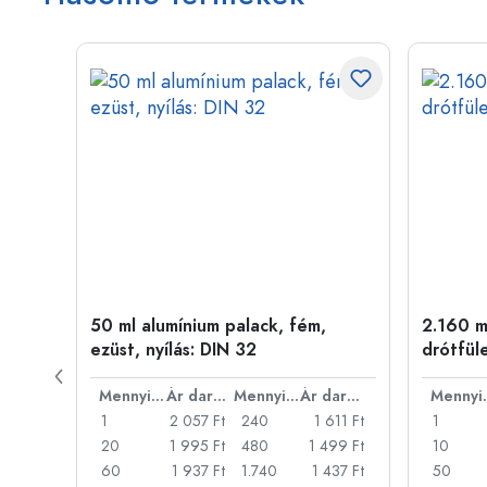
50 ml alumínium palack, fém,
2.160 ml
ílás:
ezüst, nyílás: DIN 32
drótfül
Ár darabonként
Mennyiség
Ár darabonként
Mennyiség
Ár darabonként
Men
44 Ft
1
2 057 Ft
240
1 611 Ft
1
30 Ft
20
1 995 Ft
480
1 499 Ft
10
15 Ft
60
1 937 Ft
1.740
1 437 Ft
50