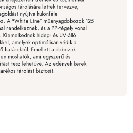
nságos tárolására lettek tervezve,
oldást nyújtva különféle
oz. A "White Line" műanyagdobozok 125
al rendelkeznek, és a PP-tégely vonal
. Kiemelkednek hideg- és UV-álló
kkel, amelyek optimálisan védik a
ső hatásoktól. Emellett a dobozok
n moshatók, ami egyszerű és
títást tesz lehetővé. Az edények kerek
arékos tárolást biztosít.