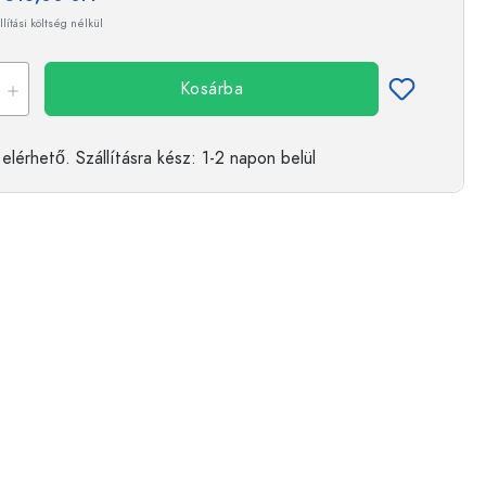
llítási költség nélkül
Kosárba
elérhető.
Szállításra kész
: 1-2 napon belül