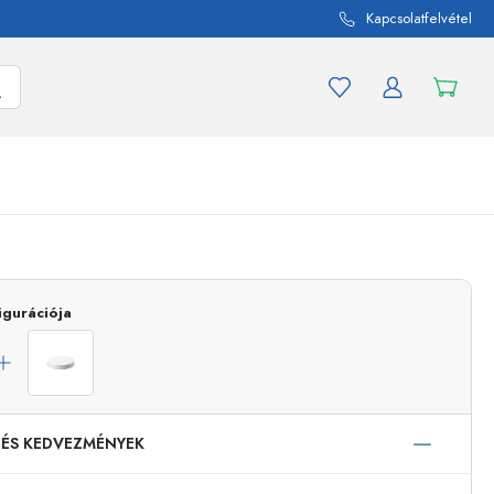
Kapcsolatfelvétel
mék és termékváltozat
A befőttes üvegekhez
Vásároljon most
igurációja
Vásároljon most
 ÉS KEDVEZMÉNYEK