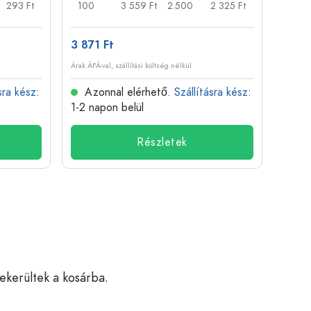
293 Ft
100
3 559 Ft
2.500
2 325 Ft
120
3 871 Ft
507 
Árak ÁFÁ-val, szállítási költség nélkül
Árak ÁFÁ-
sra kész
:
Azonnal elérhető.
Szállításra kész
:
Azo
1-2 napon belül
1-2 n
Részletek
bekerültek a kosárba.