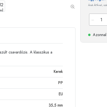
Alumíniumpalackok
Árak ÁFÁ-val, szá
Azonnal 
szült csavardózis. A klasszikus a
Kerek
PP
EU
35,5
mm