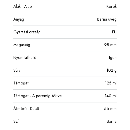
Alak - Alap
Kerek
Anyag
Barna üveg
Gyártási ország
EU
Magasság
98
mm
Nyomtatható
Igen
Súly
102
g
Térfogat
125
ml
Térfogat - A peremig töltve
140
ml
Átmérő - Külső
56
mm
Szín
Barna