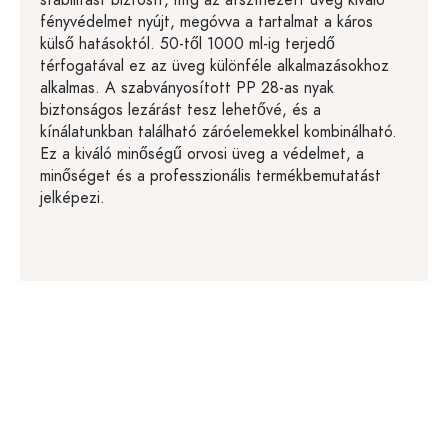
stabilitást biztosít, míg az átszínezett üveg kiváló
fényvédelmet nyújt, megóvva a tartalmat a káros
külső hatásoktól. 50-től 1000 ml-ig terjedő
térfogatával ez az üveg különféle alkalmazásokhoz
alkalmas. A szabványosított PP 28-as nyak
biztonságos lezárást tesz lehetővé, és a
kínálatunkban található záróelemekkel kombinálható.
Ez a kiváló minőségű orvosi üveg a védelmet, a
minőséget és a professzionális termékbemutatást
jelképezi.