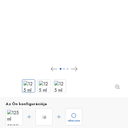
Az Ön konfigurációja
válasszon