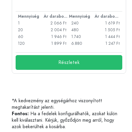
bonként
Mennyiség
Ár darabonként
Mennyiség
Ár darabonként
Ft
1
2 066 Ft
240
1 619 Ft
Ft
20
2 004 Ft
480
1 505 Ft
Ft
60
1 946 Ft
1.740
1 444 Ft
Ft
120
1 899 Ft
6.880
1 247 Ft
Részletek
*A kedvezmény az egységárhoz viszonyított
megtakarítást jelenti.
Fontos:
Ha a fedelek konfigurálhatók, azokat külön
kell kiválasztani. Kérjük, győződjön meg arról, hogy
azok bekerültek a kosárba.