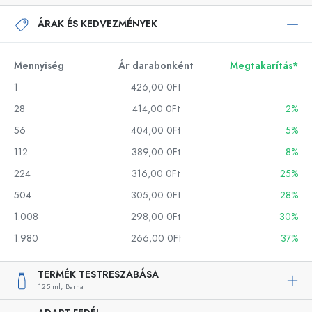
ÁRAK ÉS KEDVEZMÉNYEK
Mennyiség
Ár darabonként
Megtakarítás*
1
426,00 0Ft
28
414,00 0Ft
2%
56
404,00 0Ft
5%
112
389,00 0Ft
8%
224
316,00 0Ft
25%
504
305,00 0Ft
28%
1.008
298,00 0Ft
30%
1.980
266,00 0Ft
37%
TERMÉK TESTRESZABÁSA
125 ml,
Barna