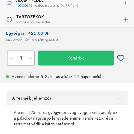
ADAPT FEDÉL
100000890
, Szabotázsbiztos zárás, PP, Fehér
TARTOZÉKOK
semmi nincs kiválasztva
Egységár:
426,00 0Ft
Árak ÁFÁ-val, szállítási költség nélkül
Kosárba
Azonnal elérhető.
Szállításra kész
: 1-2 napon belül
A termék jellemzői
A barna 125 ml -es gyógyszer üveg üvege színű, amely ezt
a palackot nagyon jó fényvédelemmel rendelkezik, és a
tartalmat védik a káros hatásoktól.