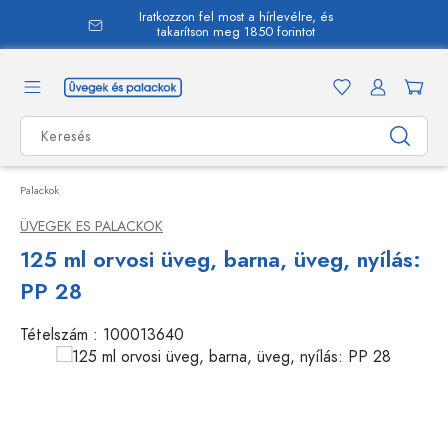
Iratkozzon fel most a hírlevélre, és
 tartalomra
takarítson meg 1850 forintot
Palackok
ÜVEGEK ES PALACKOK
125 ml orvosi üveg, barna, üveg, nyílás:
PP 28
Tételszám :
100013640