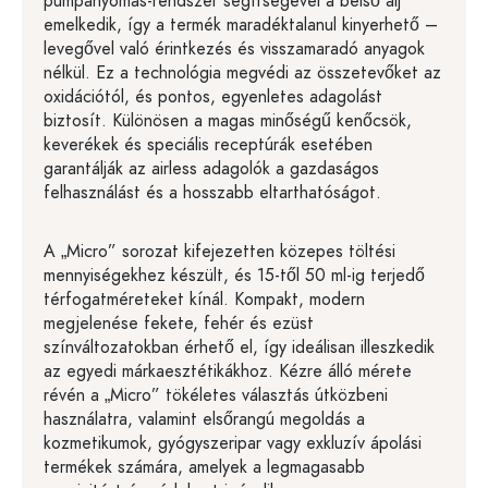
pumpanyomás-rendszer segítségével a belső alj
emelkedik, így a termék maradéktalanul kinyerhető –
levegővel való érintkezés és visszamaradó anyagok
nélkül. Ez a technológia megvédi az összetevőket az
oxidációtól, és pontos, egyenletes adagolást
biztosít. Különösen a magas minőségű kenőcsök,
keverékek és speciális receptúrák esetében
garantálják az airless adagolók a gazdaságos
felhasználást és a hosszabb eltarthatóságot.
A „Micro” sorozat kifejezetten közepes töltési
mennyiségekhez készült, és 15-től 50 ml-ig terjedő
térfogatméreteket kínál. Kompakt, modern
megjelenése fekete, fehér és ezüst
színváltozatokban érhető el, így ideálisan illeszkedik
az egyedi márkaesztétikákhoz. Kézre álló mérete
révén a „Micro” tökéletes választás útközbeni
használatra, valamint elsőrangú megoldás a
kozmetikumok, gyógyszeripar vagy exkluzív ápolási
termékek számára, amelyek a legmagasabb