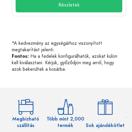
Részletek
*A kedvezmény az egységárhoz viszonyított
megtakarítást jelenti.
Fontos:
Ha a fedelek konfigurálhatók, azokat külön
kell kiválasztani. Kérjük, győződjön meg arról, hogy
azok bekerültek a kosárba.
Megbízható
Több mint 2,000
Töb
szállítás
termék
Sok ajándékötlet