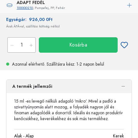
ADAPT FEDÉL
100000210
, Pumpafej, PP, Fehér
Egységár:
926,00 0Ft
Árak ÁFÁ-val, szállítási költség nélkül
Kosárba
Azonnal elérhető.
Szállításra kész
: 1-2 napon belül
A termék jellemzői
15 ml -es levegő nélküli adagoló 'mikro'. Mivel a padló a
szivattyúnyomás alatt mozog, a folyadék nagyon jól és
finoman adagolódik a donortól. Ideális és nagyon produktív
kenőcsökhez, keverékekhez és sok más termékhez.
Alak - Alap
Kerek