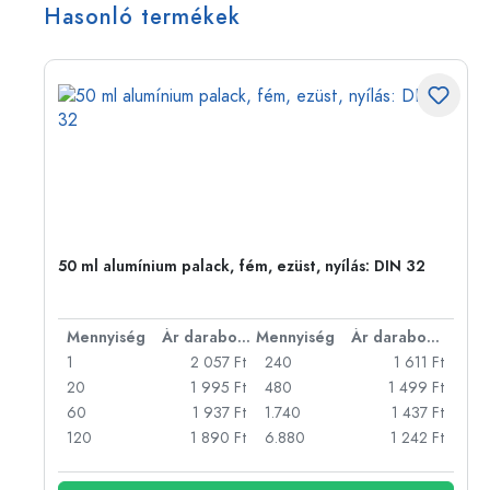
Hasonló termékek
50 ml alumínium palack, fém, ezüst, nyílás: DIN 32
bonként
Mennyiség
Ár darabonként
Mennyiség
Ár darabonként
Ft
1
2 057 Ft
240
1 611 Ft
Ft
20
1 995 Ft
480
1 499 Ft
Ft
60
1 937 Ft
1.740
1 437 Ft
Ft
120
1 890 Ft
6.880
1 242 Ft