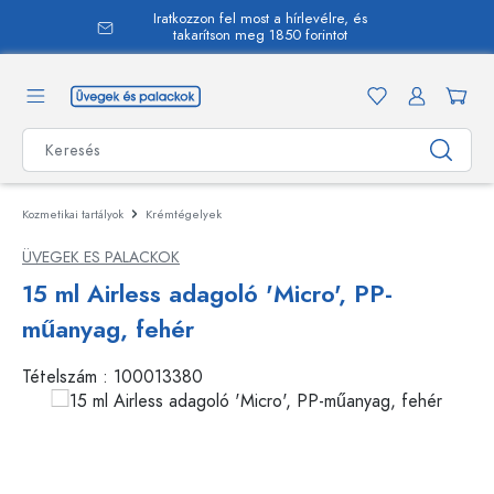
Iratkozzon fel most a hírlevélre, és
 tartalomra
takarítson meg 1850 forintot
Kozmetikai tartályok
Krémtégelyek
ÜVEGEK ES PALACKOK
15 ml Airless adagoló 'Micro', PP-
műanyag, fehér
Tételszám :
100013380