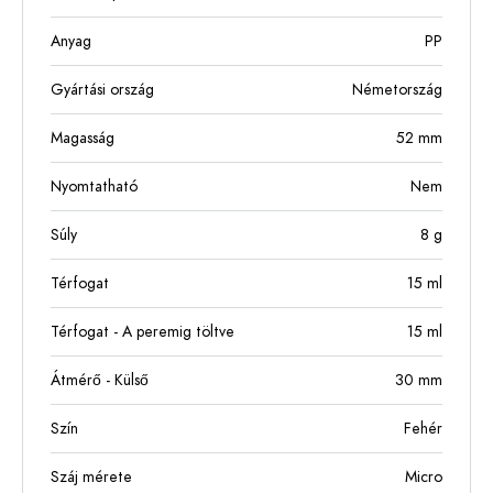
Anyag
PP
Gyártási ország
Németország
Magasság
52
mm
Nyomtatható
Nem
Súly
8
g
Térfogat
15
ml
Térfogat - A peremig töltve
15
ml
Átmérő - Külső
30
mm
Szín
Fehér
Száj mérete
Micro