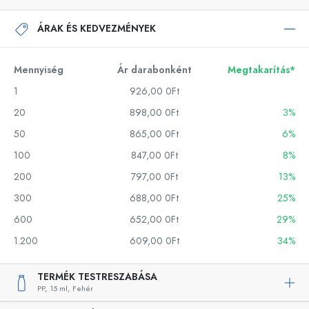
ÁRAK ÉS KEDVEZMÉNYEK
Mennyiség
Ár darabonként
Megtakarítás*
1
926,00 0Ft
20
898,00 0Ft
3%
50
865,00 0Ft
6%
100
847,00 0Ft
8%
200
797,00 0Ft
13%
300
688,00 0Ft
25%
600
652,00 0Ft
29%
1.200
609,00 0Ft
34%
TERMÉK TESTRESZABÁSA
PP,
15 ml,
Fehér