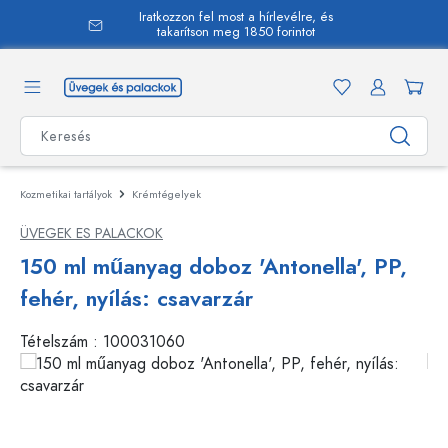
Iratkozzon fel most a hírlevélre, és
 tartalomra
takarítson meg 1850 forintot
Kozmetikai tartályok
Krémtégelyek
ÜVEGEK ES PALACKOK
150 ml műanyag doboz 'Antonella', PP,
fehér, nyílás: csavarzár
Tételszám :
100031060