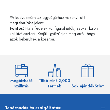
*A kedvezmény az egységárhoz viszonyított
megtakarítást jelenti.
Fontos:
Ha a fedelek konfigurálhatók, azokat külön
kell kiválasztani. Kérjük, győződjön meg arról, hogy
azok bekerültek a kosárba.
Megbízható
Több mint 2,000
Töb
szállítás
termék
Sok ajándékötlet
Tanácsadás és szolgáltatás: