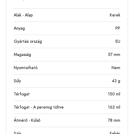
Alak - Alap
Kerek
Anyag
PP
Gyártási ország
EU
Magasság
57
mm
Nyomtatható
Nem
Súly
43
g
Térfogat
150
ml
Térfogat - A peremig töltve
162
ml
Átmérő - Külső
78
mm
Szín
Fehér