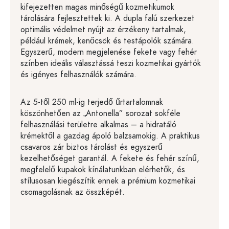
kifejezetten magas minőségű kozmetikumok
tárolására fejlesztettek ki. A dupla falú szerkezet
optimális védelmet nyújt az érzékeny tartalmak,
például krémek, kenőcsök és testápolók számára.
Egyszerű, modern megjelenése fekete vagy fehér
színben ideális választássá teszi kozmetikai gyártók
és igényes felhasználók számára.
Az 5-től 250 ml-ig terjedő űrtartalomnak
köszönhetően az „Antonella” sorozat sokféle
felhasználási területre alkalmas – a hidratáló
krémektől a gazdag ápoló balzsamokig. A praktikus
csavaros zár biztos tárolást és egyszerű
kezelhetőséget garantál. A fekete és fehér színű,
megfelelő kupakok kínálatunkban elérhetők, és
stílusosan kiegészítik ennek a prémium kozmetikai
csomagolásnak az összképét.