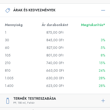
ÁRAK ÉS KEDVEZMÉNYEK
Mennyiség
Ár darabonként
Megtakarítás*
1
875,00 0Ft
30
845,00 0Ft
3%
60
827,00 0Ft
5%
105
801,00 0Ft
8%
210
740,00 0Ft
15%
810
663,00 0Ft
24%
1.005
630,00 0Ft
28%
1.400
623,00 0Ft
28%
TERMÉK TESTRESZABÁSA
PP,
150 ml,
Fehér