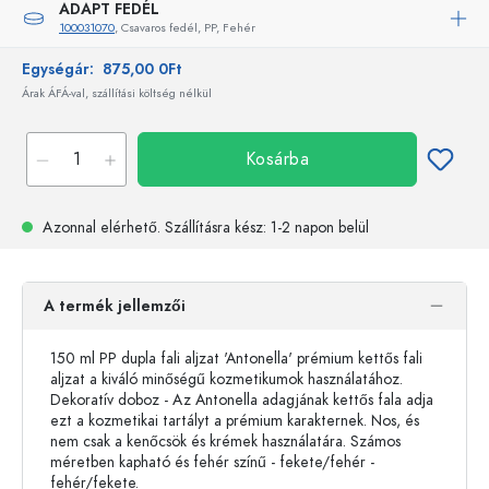
ADAPT FEDÉL
100031070
, Csavaros fedél, PP, Fehér
Egységár:
875,00 0Ft
Árak ÁFÁ-val, szállítási költség nélkül
Kosárba
Azonnal elérhető.
Szállításra kész
: 1-2 napon belül
A termék jellemzői
150 ml PP dupla fali aljzat 'Antonella' prémium kettős fali
aljzat a kiváló minőségű kozmetikumok használatához.
Dekoratív doboz - Az Antonella adagjának kettős fala adja
ezt a kozmetikai tartályt a prémium karakternek. Nos, és
nem csak a kenőcsök és krémek használatára. Számos
méretben kapható és fehér színű - fekete/fehér -
fehér/fekete.