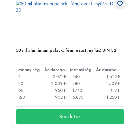
eg,
50 ml alumínium palack, fém, ezüst, nyílás: DIN 32
bonként
Mennyiség
Ár darabonként
Mennyiség
Ár darabonként
Ft
1
2 071 Ft
240
1 622 Ft
Ft
20
2 009 Ft
480
1 509 Ft
Ft
60
1 950 Ft
1.740
1 447 Ft
Ft
120
1 902 Ft
6.880
1 250 Ft
Részletek