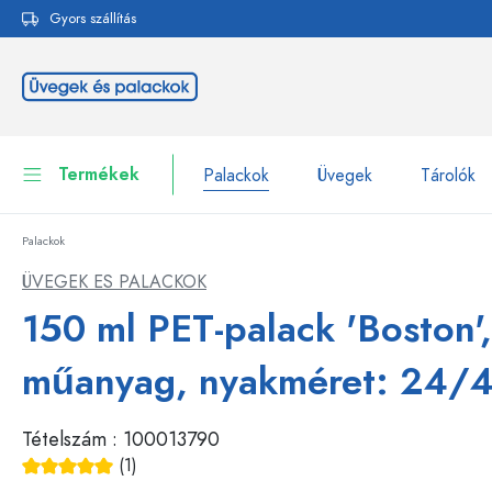
Gyors szállítás
reséshez
Ugrás a fő navigációhoz
Termékek
Palackok
Üvegek
Tárolók
Palackok
Palackok
Összes megjelenítése P
ÜVEGEK ES PALACKOK
Üvegek
150 ml PET-palack 'Boston',
Palackok márka szerint
WECK-palackok
Tárolók
műanyag, nyakméret: 24/
Edények
Palackok funkció szerint
Tételszám :
100013790
Pipettás palackok
Kozmetikai tartályok
(1)
Csatos üvegpalackok
Átlagos értékelés 5 a 5 csillagból