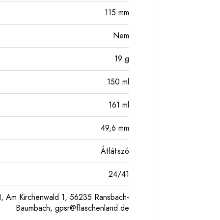
115
mm
Nem
19
g
150
ml
161
ml
49,6
mm
Átlátszó
24/41
, Am Kirchenwald 1, 56235 Ransbach-
Baumbach,
gpsr@flaschenland.de