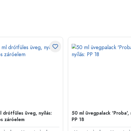
 drótfüles üveg, nyílás:
50 ml üvegpalack 'Proba', n
es záróelem
PP 18