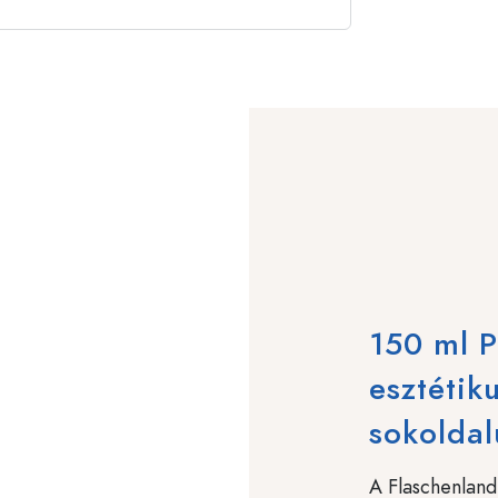
150 ml P
esztétik
sokoldal
A Flaschenlan