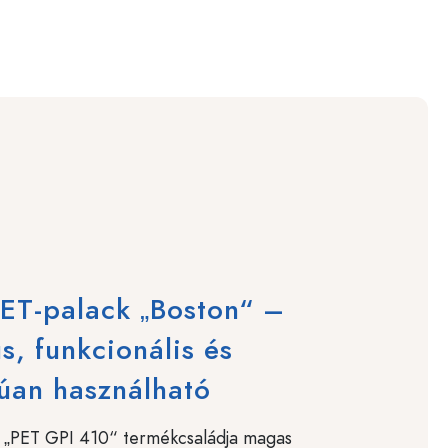
ET-palack „Boston“ –
us, funkcionális és
úan használható
d „PET GPI 410“ termékcsaládja magas