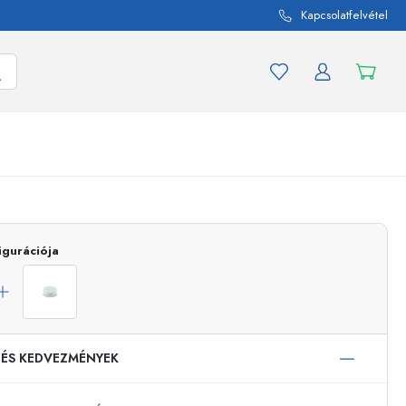
Kapcsolatfelvétel
mék és termékváltozat
A befőttes üvegekhez
igurációja
Vásároljon most
Vásároljon most
 ÉS KEDVEZMÉNYEK