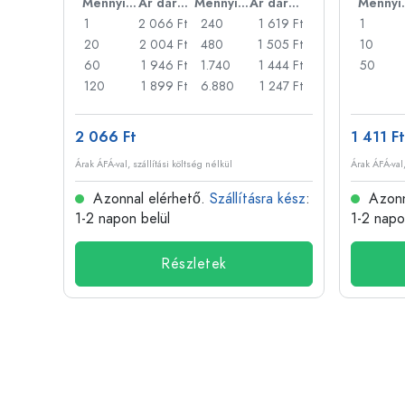
Ár darabonként
Mennyiség
Ár darabonként
Mennyiség
Ár darabonként
Men
46 Ft
1
2 066 Ft
240
1 619 Ft
1
31 Ft
20
2 004 Ft
480
1 505 Ft
10
317 Ft
60
1 946 Ft
1.740
1 444 Ft
50
73 Ft
120
1 899 Ft
6.880
1 247 Ft
2 066 Ft
1 411 Ft
Árak ÁFÁ-val, szállítási költség nélkül
Árak ÁFÁ-val,
 kész
:
Azonnal elérhető.
Szállításra kész
:
Azonn
1-2 napon belül
1-2 napo
Részletek