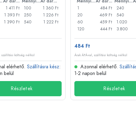
nyiség
Ár darabonként
Mennyiség
Ár darabonként
Mennyiség
Ár darabonként
Mennyiség
1 411 Ft
100
1 360 Ft
1
484 Ft
240
1 393 Ft
250
1 226 Ft
20
469 Ft
540
1 390 Ft
540
1 222 Ft
60
459 Ft
1.020
120
444 Ft
3.800
484 Ft
 szállítási költség nélkül
Árak ÁFÁ-val, szállítási költség nélkül
al elérhető.
Szállításra kész
:
Azonnal elérhető.
Szállítá
n belül
1-2 napon belül
Részletek
Részletek