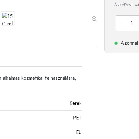
Árak ÁFÁ-val, szá
Alumíniumpalackok
Azonnal 
 alkalmas kozmetikai felhasználásra,
Kerek
PET
EU