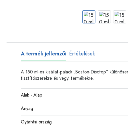
Műanyag palackok
A termék jellemzői
Értékelések
A 150 ml-es kisállat-palack „Boston-Disctop” különösen
tisztítószerekre és vegyi termékekre.
Alak - Alap
Anyag
Gyártási ország