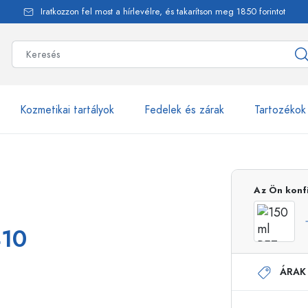
Iratkozzon fel most a hírlevélre, és takarítson meg 1850 forintot
Kozmetikai tartályok
Fedelek és zárak
Tartozékok
alackok
több mint 2500 ter
Az Ön konf
Estal-Palackok
410
ÁRAK
Adagolópalackok
Airless adagolók
Szórópalackok
Roll-on palackok