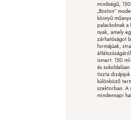
minőségű, 150 
„Boston“ model
könnyű műanyag
palackoknak a 
nyak, amely eg
zárhatóságot b
formájúak, str
átlátszóságáról
ismert. 150 ml
és sokoldalúan
tiszta dizájnju
különböző ter
szektorban. A 
mindennapi has