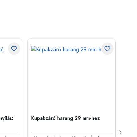
yílás:
Kupakzáró harang 29 mm-hez
500 m
Carré
nyílá