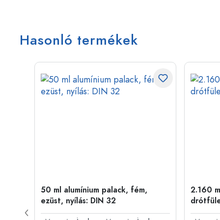
Hasonló termékek
50 ml alumínium palack, fém,
2.160 ml
ílás:
ezüst, nyílás: DIN 32
drótfül