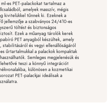
ml-es PET-palackokat tartalmaz a
lcsaládból, amelyek masszív, mégis
 kivitelükkel tűnnek ki. Ezeknek a
fő jellemzője a szabványos 24/410-es
yszerű töltést és biztonságos
iztosít. Ezek a műanyag tárolók kerek
apabíró PET anyagból készültek, amely
, stabilitásáról és vegyi ellenállóságáról
-es űrtartalmukkal a palackok kompaktak
 használhatók. Semleges megjelenésük és
k lehetővé teszi a könnyű integrációt
mékvonalakba, különösen a kozmetikai
sorozat PET-palackjai ideálisak a
ználatra.