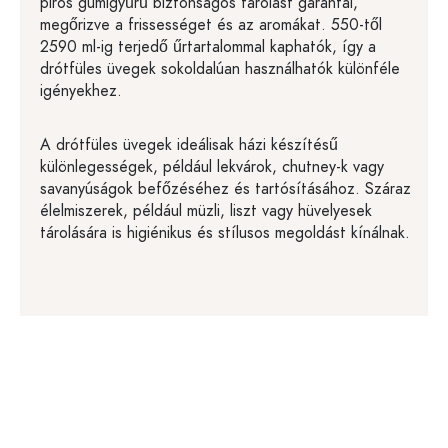
piros gumigyűrű biztonságos tárolást garantál,
megőrizve a frissességet és az aromákat. 550-től
2590 ml-ig terjedő űrtartalommal kaphatók, így a
drótfüles üvegek sokoldalúan használhatók különféle
igényekhez.
A drótfüles üvegek ideálisak házi készítésű
különlegességek, például lekvárok, chutney-k vagy
savanyúságok befőzéséhez és tartósításához. Száraz
élelmiszerek, például müzli, liszt vagy hüvelyesek
tárolására is higiénikus és stílusos megoldást kínálnak.