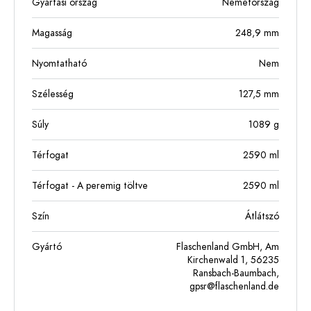
Gyártási ország
Németország
Magasság
248,9
mm
Nyomtatható
Nem
Szélesség
127,5
mm
Súly
1089
g
Térfogat
2590
ml
Térfogat - A peremig töltve
2590
ml
Szín
Átlátszó
Gyártó
Flaschenland GmbH, Am
Kirchenwald 1, 56235
Ransbach-Baumbach,
gpsr@flaschenland.de