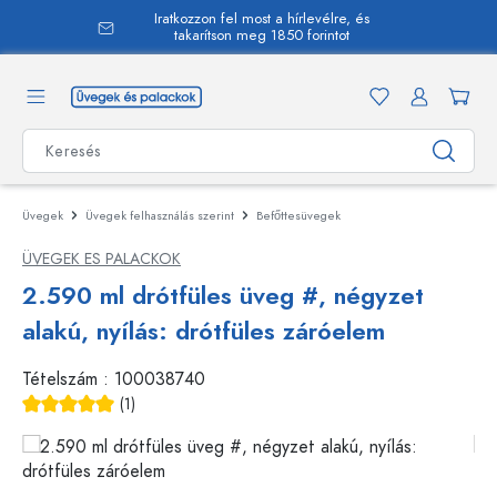
Iratkozzon fel most a hírlevélre, és
 tartalomra
takarítson meg 1850 forintot
Üvegek
Üvegek felhasználás szerint
Befőttesüvegek
ÜVEGEK ES PALACKOK
2.590 ml drótfüles üveg #, négyzet
alakú, nyílás: drótfüles záróelem
Tételszám :
100038740
(1)
Átlagos értékelés 5 a 5 csillagból