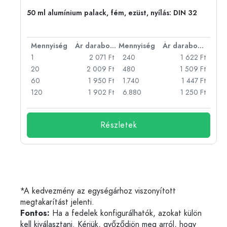
eg,
50 ml alumínium palack, fém, ezüst, nyílás: DIN 32
bonként
Mennyiség
Ár darabonként
Mennyiség
Ár darabonként
Ft
1
2 071 Ft
240
1 622 Ft
Ft
20
2 009 Ft
480
1 509 Ft
Ft
60
1 950 Ft
1.740
1 447 Ft
Ft
120
1 902 Ft
6.880
1 250 Ft
Részletek
*A kedvezmény az egységárhoz viszonyított
megtakarítást jelenti.
Fontos:
Ha a fedelek konfigurálhatók, azokat külön
kell kiválasztani. Kérjük, győződjön meg arról, hogy