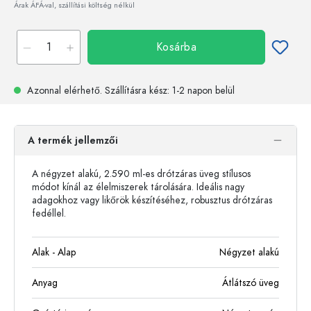
Árak ÁFÁ-val, szállítási költség nélkül
Kosárba
Azonnal elérhető.
Szállításra kész
: 1-2 napon belül
A termék jellemzői
A négyzet alakú, 2.590 ml-es drótzáras üveg stílusos
módot kínál az élelmiszerek tárolására. Ideális nagy
adagokhoz vagy likőrök készítéséhez, robusztus drótzáras
fedéllel.
Alak - Alap
Négyzet alakú
Anyag
Átlátszó üveg