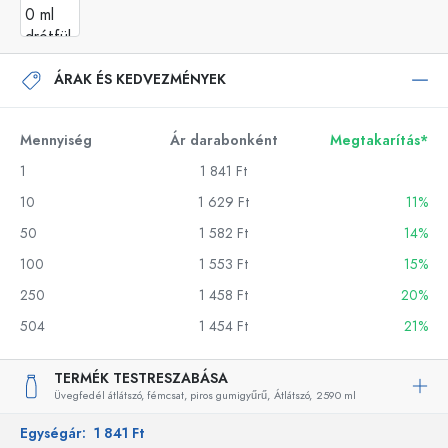
ÁRAK ÉS KEDVEZMÉNYEK
Mennyiség
Ár darabonként
Megtakarítás*
1
1 841 Ft
10
1 629 Ft
11%
50
1 582 Ft
14%
100
1 553 Ft
15%
250
1 458 Ft
20%
504
1 454 Ft
21%
TERMÉK TESTRESZABÁSA
Üvegfedél átlátszó, fémcsat, piros gumigyűrű,
Átlátszó,
2590 ml
Egységár:
1 841 Ft