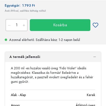
Egységár:
1 793 Ft
Árak ÁFÁ-val, szállítási költség nélkül
Kosárba
Azonnal elérhető.
Szállításra kész
: 1-2 napon belül
A termék jellemzői
A 200 ml -es huzalos vasaló üveg 'Fido Violet' ideális
megőrzéshez. Klasszikus és formás! Beleértve a
huzalkategóriát, a pasztell vivolett üvegfedelét és a fehér
gumi gyűrűt.
Alak - Alap
Kerek
Anyag
Átlátszó üveg