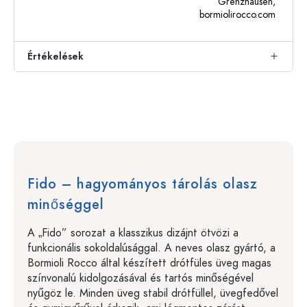
Grenzhausen,
bormiolirocco.com
Értékelések
Fido – hagyományos tárolás olasz
minőséggel
A „Fido” sorozat a klasszikus dizájnt ötvözi a
funkcionális sokoldalúsággal. A neves olasz gyártó, a
Bormioli Rocco által készített drótfüles üveg magas
színvonalú kidolgozásával és tartós minőségével
nyűgöz le. Minden üveg stabil drótfüllel, üvegfedővel