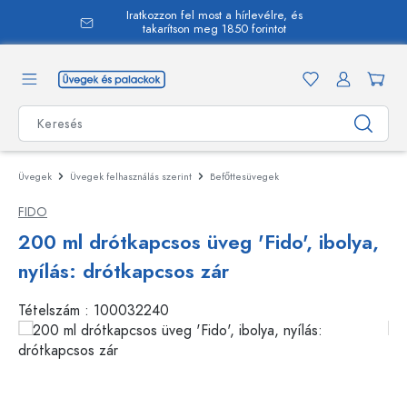
Iratkozzon fel most a hírlevélre, és
 tartalomra
takarítson meg 1850 forintot
Üvegek
Üvegek felhasználás szerint
Befőttesüvegek
FIDO
200 ml drótkapcsos üveg 'Fido', ibolya,
nyílás: drótkapcsos zár
Tételszám :
100032240