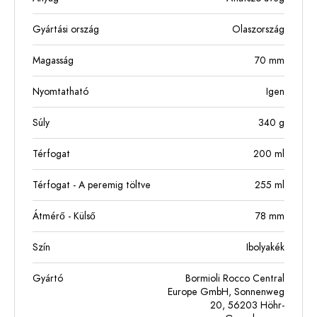
Gyártási ország
Olaszország
Magasság
70
mm
Nyomtatható
Igen
Súly
340
g
Térfogat
200
ml
Térfogat - A peremig töltve
255
ml
Átmérő - Külső
78
mm
Szín
Ibolyakék
Gyártó
Bormioli Rocco Central
Europe GmbH, Sonnenweg
20, 56203 Höhr-