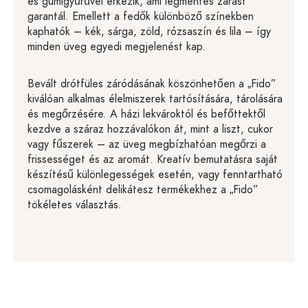
és gumigyűrűvel érkezik, ami légmentes zárást
garantál. Emellett a fedők különböző színekben
kaphatók – kék, sárga, zöld, rózsaszín és lila – így
minden üveg egyedi megjelenést kap.
Bevált drótfüles záródásának köszönhetően a „Fido”
kiválóan alkalmas élelmiszerek tartósítására, tárolására
és megőrzésére. A házi lekvároktól és befőttektől
kezdve a száraz hozzávalókon át, mint a liszt, cukor
vagy fűszerek – az üveg megbízhatóan megőrzi a
frissességet és az aromát. Kreatív bemutatásra saját
készítésű különlegességek esetén, vagy fenntartható
csomagolásként delikátesz termékekhez a „Fido”
tökéletes választás.