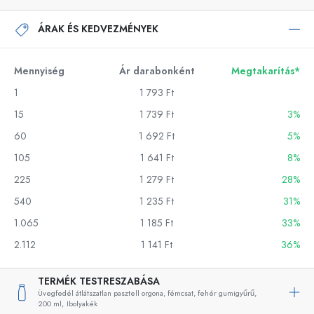
ÁRAK ÉS KEDVEZMÉNYEK
Mennyiség
Ár darabonként
Megtakarítás*
1
1 793 Ft
15
1 739 Ft
3%
60
1 692 Ft
5%
105
1 641 Ft
8%
225
1 279 Ft
28%
540
1 235 Ft
31%
1.065
1 185 Ft
33%
2.112
1 141 Ft
36%
TERMÉK TESTRESZABÁSA
Üvegfedél átlátszatlan pasztell orgona, fémcsat, fehér gumigyűrű,
200 ml,
Ibolyakék