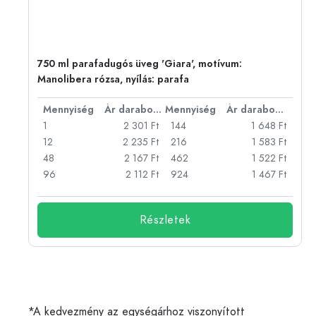
750 ml parafadugós üveg 'Giara', motívum:
Manolibera rózsa, nyílás: parafa
bonként
Mennyiség
Ár darabonként
Mennyiség
Ár darabonként
Ft
1
2 301 Ft
144
1 648 Ft
Ft
12
2 235 Ft
216
1 583 Ft
Ft
48
2 167 Ft
462
1 522 Ft
Ft
96
2 112 Ft
924
1 467 Ft
Részletek
*A kedvezmény az egységárhoz viszonyított