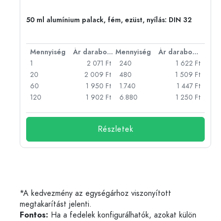
eg,
50 ml alumínium palack, fém, ezüst, nyílás: DIN 32
bonként
Mennyiség
Ár darabonként
Mennyiség
Ár darabonként
Ft
1
2 071 Ft
240
1 622 Ft
Ft
20
2 009 Ft
480
1 509 Ft
Ft
60
1 950 Ft
1.740
1 447 Ft
Ft
120
1 902 Ft
6.880
1 250 Ft
Részletek
*A kedvezmény az egységárhoz viszonyított
megtakarítást jelenti.
Fontos:
Ha a fedelek konfigurálhatók, azokat külön