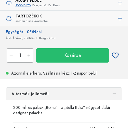
ADAPT FEDÉL
100040470
, Fafogantyú, Fa, Bézs
TARTOZÉKOK
semmi nincs kiválasztva
Egységár:
0FtNaN
Árak ÁFÁ-val, szállítási költség nélkül
Kosárba
Azonnal elérhető.
Szállításra kész
: 1-2 napon belül
A termék jellemzői
200 ml -es palack „Roma” - a „Bella Italia” négyzet alakú
designer palackja.