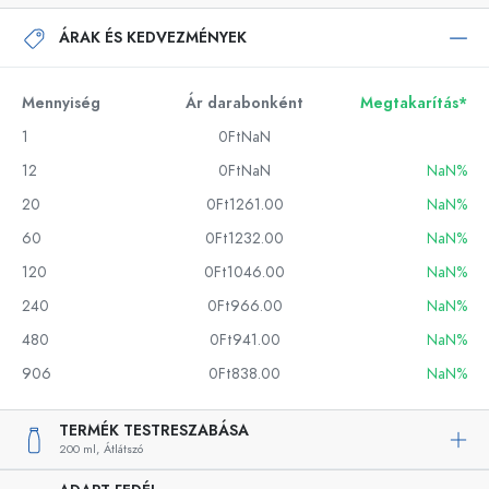
ÁRAK ÉS KEDVEZMÉNYEK
Mennyiség
Ár darabonként
Megtakarítás*
1
0FtNaN
12
0FtNaN
NaN%
20
0Ft1261.00
NaN%
60
0Ft1232.00
NaN%
120
0Ft1046.00
NaN%
240
0Ft966.00
NaN%
480
0Ft941.00
NaN%
906
0Ft838.00
NaN%
TERMÉK TESTRESZABÁSA
200 ml,
Átlátszó