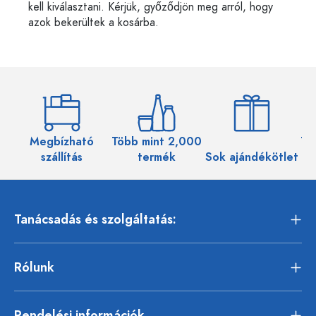
kell kiválasztani. Kérjük, győződjön meg arról, hogy
azok bekerültek a kosárba.
Megbízható
Több mint 2,000
Töb
szállítás
termék
Sok ajándékötlet
Tanácsadás és szolgáltatás:
Rólunk
Rendelési információk