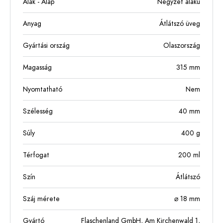
Alak - Alap
Négyzet alakú
Anyag
Átlátszó üveg
Gyártási ország
Olaszország
Magasság
315
mm
Nyomtatható
Nem
Szélesség
40
mm
Súly
400
g
Térfogat
200
ml
Szín
Átlátszó
Száj mérete
⌀ 18 mm
Gyártó
Flaschenland GmbH, Am Kirchenwald 1,