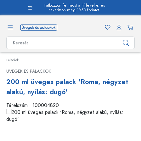
Iratkozzon fel most a hírlevélre, és
 tartalomra
takarítson meg 1850 forintot
Palackok
ÜVEGEK ES PALACKOK
200 ml üveges palack 'Roma, négyzet
alakú, nyílás: dugó'
Tételszám :
100004820