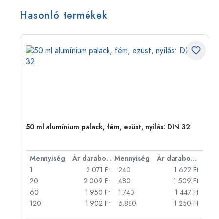
Hasonló termékek
eg,
50 ml alumínium palack, fém, ezüst, nyílás: DIN 32
bonként
Mennyiség
Ár darabonként
Mennyiség
Ár darabonként
Ft
1
2 071 Ft
240
1 622 Ft
Ft
20
2 009 Ft
480
1 509 Ft
Ft
60
1 950 Ft
1.740
1 447 Ft
Ft
120
1 902 Ft
6.880
1 250 Ft