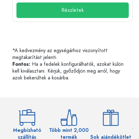
Részletek
*A kedvezmény az egységárhoz viszonyított
megtakarítást jelenti.
Fontos:
Ha a fedelek konfigurálhatók, azokat külön
kell kiválasztani. Kérjük, győződjön meg arról, hogy
azok bekerültek a kosárba.
Megbízható
Több mint 2,000
Töb
szállítás
termék
Sok ajándékötlet