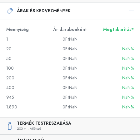
ÁRAK ÉS KEDVEZMÉNYEK
Mennyiség
Ár darabonként
Megtakarítás*
1
0FtNaN
20
0FtNaN
NaN%
50
0FtNaN
NaN%
100
0FtNaN
NaN%
200
0FtNaN
NaN%
400
0FtNaN
NaN%
945
0FtNaN
NaN%
1.890
0FtNaN
NaN%
TERMÉK TESTRESZABÁSA
200 ml,
Átlátszó