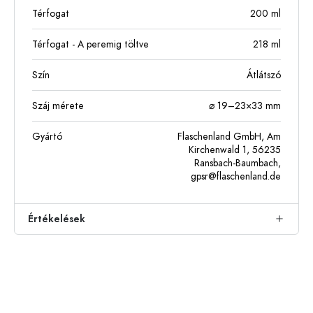
Térfogat
200
ml
Térfogat - A peremig töltve
218
ml
Szín
Átlátszó
Száj mérete
⌀ 19–23×33 mm
Gyártó
Flaschenland GmbH, Am
Kirchenwald 1, 56235
Ransbach-Baumbach,
gpsr@flaschenland.de
Értékelések