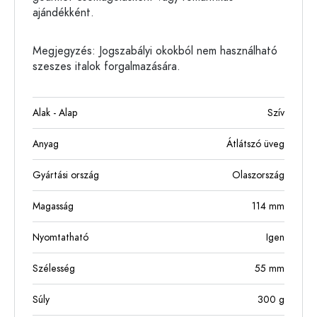
ajándékként.
Megjegyzés: Jogszabályi okokból nem használható
szeszes italok forgalmazására.
Alak - Alap
Szív
Anyag
Átlátszó üveg
Gyártási ország
Olaszország
Magasság
114
mm
Nyomtatható
Igen
Szélesség
55
mm
Súly
300
g