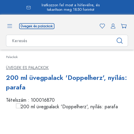
Iratkozzon fel most a hírlevélre, és
 tartalomra
takarítson meg 1850 forintot
Palackok
ÜVEGEK ES PALACKOK
200 ml üvegpalack 'Doppelherz', nyílás:
parafa
Tételszám :
100016870