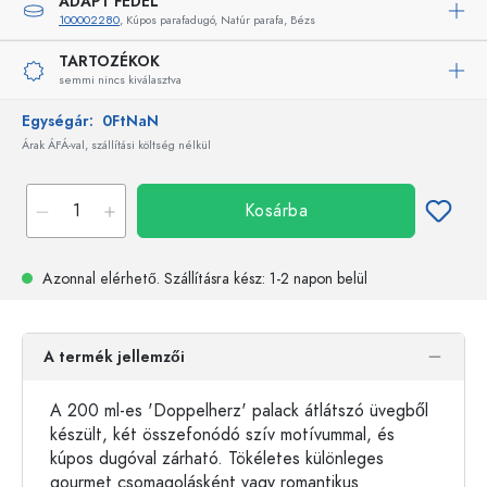
ADAPT FEDÉL
100002280
, Kúpos parafadugó, Natúr parafa, Bézs
TARTOZÉKOK
semmi nincs kiválasztva
Egységár:
0FtNaN
Árak ÁFÁ-val, szállítási költség nélkül
Kosárba
Azonnal elérhető.
Szállításra kész
: 1-2 napon belül
A termék jellemzői
A 200 ml-es 'Doppelherz' palack átlátszó üvegből
készült, két összefonódó szív motívummal, és
kúpos dugóval zárható. Tökéletes különleges
gourmet csomagolásként vagy romantikus