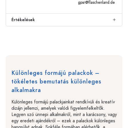
gpsr@flaschenland.de
Értékelések
Különleges formájú palackok –
tökéletes bemutatás különleges
alkalmakra
Különleges formájú palackjainkat rendkívüli és kreatív
dizájn jellemzi, amelyek valódi figyelemfelkeltők.
Legyen szó ünnepi alkalmakról, mint a karácsony, vagy
egy eredeti ajándékról – ezek a palackok különleges
hangsúlyt adnak. Sokféle formában elérhetők, a