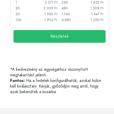
Ft
1
2 071 Ft
240
1 622 Ft
Ft
20
2 009 Ft
480
1 509 Ft
Ft
60
1 950 Ft
1.740
1 447 Ft
Ft
120
1 902 Ft
6.880
1 250 Ft
Részletek
*A kedvezmény az egységárhoz viszonyított
megtakarítást jelenti.
Fontos:
Ha a fedelek konfigurálhatók, azokat külön
kell kiválasztani. Kérjük, győződjön meg arról, hogy
azok bekerültek a kosárba.