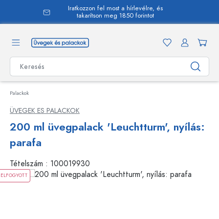
Iratkozzon fel most a hírlevélre, és
 tartalomra
takarítson meg 1850 forintot
Palackok
ÜVEGEK ES PALACKOK
200 ml üvegpalack 'Leuchtturm', nyílás:
parafa
Tételszám :
100019930
ELFOGYOTT