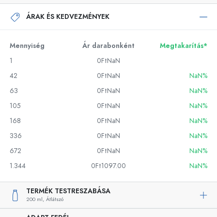
ÁRAK ÉS KEDVEZMÉNYEK
Mennyiség
Ár darabonként
Megtakarítás*
1
0FtNaN
42
0FtNaN
NaN%
63
0FtNaN
NaN%
105
0FtNaN
NaN%
168
0FtNaN
NaN%
336
0FtNaN
NaN%
672
0FtNaN
NaN%
1.344
0Ft1097.00
NaN%
TERMÉK TESTRESZABÁSA
200 ml,
Átlátszó