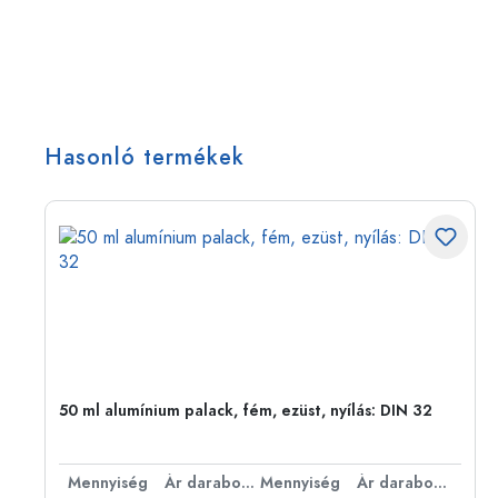
Hasonló termékek
eg,
50 ml alumínium palack, fém, ezüst, nyílás: DIN 32
bonként
Mennyiség
Ár darabonként
Mennyiség
Ár darabonként