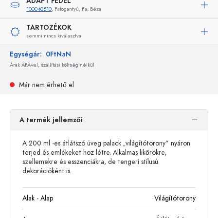
ADAPT FEDÉL
100040510
, Fafogantyú, Fa, Bézs
TARTOZÉKOK
semmi nincs kiválasztva
Egységár:
0FtNaN
Árak ÁFÁ-val, szállítási költség nélkül
Már nem érhető el
A termék jellemzői
A 200 ml -es átlátszó üveg palack „világítótorony” nyáron
terjed és emlékeket hoz létre. Alkalmas likőrökre,
szellemekre és esszenciákra, de tengeri stílusú
dekorációként is.
Alak - Alap
Világítótorony