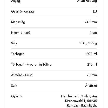
Anyag
Átlátszó üveg
Gyártási ország
EU
Magasság
240
mm
Nyomtatható
Nem
Súly
350
, 355
g
Térfogat
200
ml
Térfogat - A peremig töltve
213
ml
Átmérő - Külső
70
mm
Szín
Átlátszó
Gyártó
Flaschenland GmbH, Am
Kirchenwald 1, 56235
Ransbach-Baumbach,