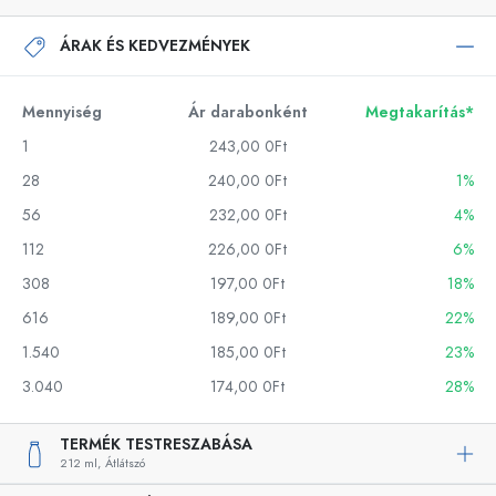
ÁRAK ÉS KEDVEZMÉNYEK
Mennyiség
Ár darabonként
Megtakarítás*
1
243,00 0Ft
28
240,00 0Ft
1%
56
232,00 0Ft
4%
112
226,00 0Ft
6%
308
197,00 0Ft
18%
616
189,00 0Ft
22%
1.540
185,00 0Ft
23%
3.040
174,00 0Ft
28%
TERMÉK TESTRESZABÁSA
212 ml,
Átlátszó