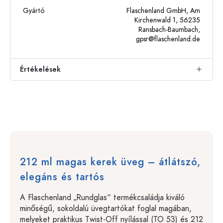
Gyártó
Flaschenland GmbH, Am
Kirchenwald 1, 56235
Ransbach-Baumbach,
gpsr@flaschenland.de
Értékelések
212 ml magas kerek üveg – átlátszó,
elegáns és tartós
A Flaschenland „Rundglas“ termékcsaládja kiváló
minőségű, sokoldalú üvegtartókat foglal magában,
melyeket praktikus Twist-Off nyílással (TO 53) és 212