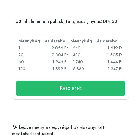
eg,
50 ml alumínium palack, fém, ezüst, nyílás: DIN 32
bonként
Mennyiség
Ár darabonként
Mennyiség
Ár darabonként
Ft
1
2 066 Ft
240
1 619 Ft
Ft
20
2 004 Ft
480
1 505 Ft
Ft
60
1 946 Ft
1.740
1 444 Ft
Ft
120
1 899 Ft
6.880
1 247 Ft
Részletek
*A kedvezmény az egységárhoz viszonyított
megtakarítást jelenti.