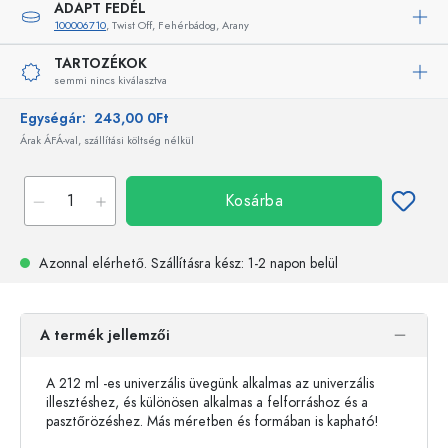
ADAPT FEDÉL
100006710
, Twist Off, Fehérbádog, Arany
TARTOZÉKOK
semmi nincs kiválasztva
Egységár:
243,00 0Ft
Árak ÁFÁ-val, szállítási költség nélkül
Kosárba
Azonnal elérhető.
Szállításra kész
: 1-2 napon belül
A termék jellemzői
A 212 ml -es univerzális üvegünk alkalmas az univerzális
illesztéshez, és különösen alkalmas a felforráshoz és a
pasztőrözéshez. Más méretben és formában is kapható!