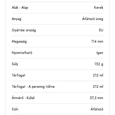
Alak - Alap
Kerek
Anyag
Átlátszó üveg
Gyártási ország
EU
Magasság
114
mm
Nyomtatható
Igen
Súly
152
g
Térfogat
212
ml
Térfogat - A peremig töltve
212
ml
Átmérő - Külső
57,3
mm
Szín
Átlátszó