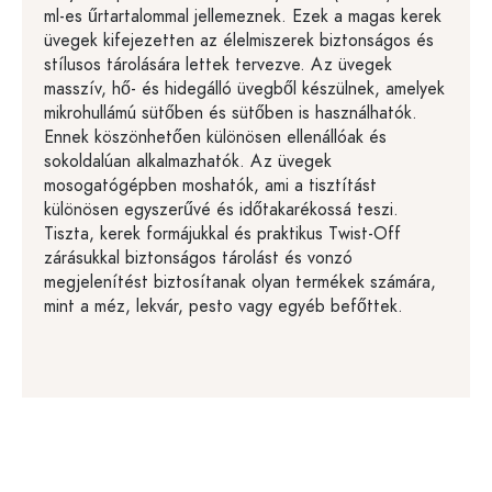
ml-es űrtartalommal jellemeznek. Ezek a magas kerek
üvegek kifejezetten az élelmiszerek biztonságos és
stílusos tárolására lettek tervezve. Az üvegek
masszív, hő- és hidegálló üvegből készülnek, amelyek
mikrohullámú sütőben és sütőben is használhatók.
Ennek köszönhetően különösen ellenállóak és
sokoldalúan alkalmazhatók. Az üvegek
mosogatógépben moshatók, ami a tisztítást
különösen egyszerűvé és időtakarékossá teszi.
Tiszta, kerek formájukkal és praktikus Twist-Off
zárásukkal biztonságos tárolást és vonzó
megjelenítést biztosítanak olyan termékek számára,
mint a méz, lekvár, pesto vagy egyéb befőttek.